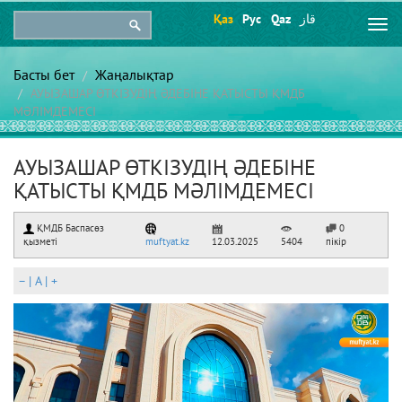
Қаз
Рус
Qaz
قاز
Togg
navi
Басты бет
Жаңалықтар
АУЫЗАШАР ӨТКІЗУДІҢ ӘДЕБІНЕ ҚАТЫСТЫ ҚМДБ
МӘЛІМДЕМЕСІ
АУЫЗАШАР ӨТКІЗУДІҢ ӘДЕБІНЕ
ҚАТЫСТЫ ҚМДБ МӘЛІМДЕМЕСІ
ҚМДБ Баспасөз
0
қызметі
muftyat.kz
12.03.2025
5404
пікір
–
|
A
|
+