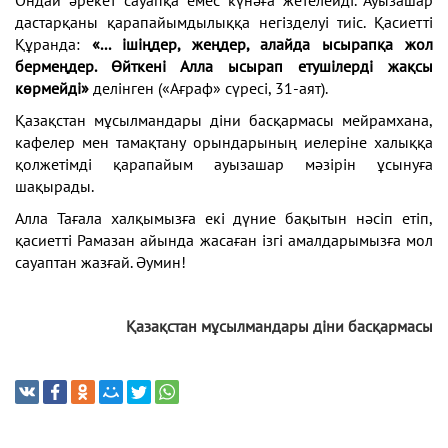
дастарқаны қарапайымдылыққа негізделуі тиіс. Қасиетті
Құранда:
«... ішіңдер, жеңдер, алайда ысырапқа жол
бермеңдер. Өйткені Алла ысырап етушілерді жақсы
көрмейді»
делінген («Ағраф» сүресі, 31-аят).
Қазақстан мұсылмандары діни басқармасы мейрамхана,
кафелер мен тамақтану орындарының иелеріне халыққа
қолжетімді қарапайым ауызашар мәзірін ұсынуға
шақырады.
Алла Тағала халқымызға екі дүние бақытын нәсіп етіп,
қасиетті Рамазан айында жасаған ізгі амалдарымызға мол
сауаптан жазғай. Әумин!
Қазақстан мұсылмандары діни басқармасы