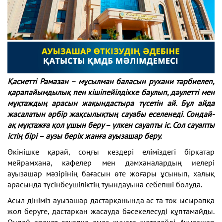
Қасиетті Рамазан – мұсылман баласын рухани тәрбиелеп,
қарапайымдылық пен кішіпейілдікке баулып, дәулетті мен
мұқтаждың арасын жақындастыра түсетін ай. Бұл айда
жасалатын әрбір жақсылықтың сауабы еселенеді. Сондай-
ақ мұқтажға қол ұшын беру – үлкен сауапты іс. Сол сауапты
істің бірі – аузы берік жанға ауызашар беру.
Өкінішке қарай, соңғы кездері еліміздегі бірқатар
мейрамхана, кафелер мен дәмханалардың иелері
ауызашар мәзірінің бағасын өте жоғары ұсынып, халық
арасында түсінбеушіліктің туындауына себепші болуда.
Асыл дініміз ауызашар дастарқанында ас та төк ысырапқа
жол беруге, дастарқан жасауда бәсекелесуді құптамайды.
Ондай әрекет сауапқа емес күнәға жетелейді. Ауызашар