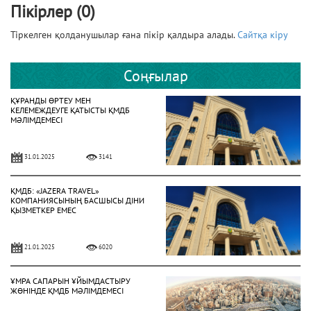
Пікірлер (0)
Тіркелген қолданушылар ғана пікір қалдыра алады.
Сайтқа кіру
Соңғылар
ҚҰРАНДЫ ӨРТЕУ МЕН
КЕЛЕМЕЖДЕУГЕ ҚАТЫСТЫ ҚМДБ
МӘЛІМДЕМЕСІ
31.01.2025
3141
ҚМДБ: «JAZERA TRAVEL»
КОМПАНИЯСЫНЫҢ БАСШЫСЫ ДІНИ
ҚЫЗМЕТКЕР ЕМЕС
21.01.2025
6020
ҰМРА САПАРЫН ҰЙЫМДАСТЫРУ
ЖӨНІНДЕ ҚМДБ МӘЛІМДЕМЕСІ