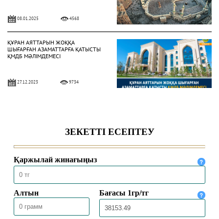
08.01.2025
4568
ҚҰРАН АЯТТАРЫН ЖОҚҚА
ШЫҒАРҒАН АЗАМАТТАРҒА ҚАТЫСТЫ
ҚМДБ МӘЛІМДЕМЕСІ
27.12.2023
9734
ҚМДБ МӘЛІМДЕМЕСІ
20.10.2023
10537
МЕКТЕПТЕГІ КИІМ ҮЛГІСІНЕ
ҚАТЫСТЫ ҚМДБ МӘЛІМДЕМЕСІ
11.09.2023
38971