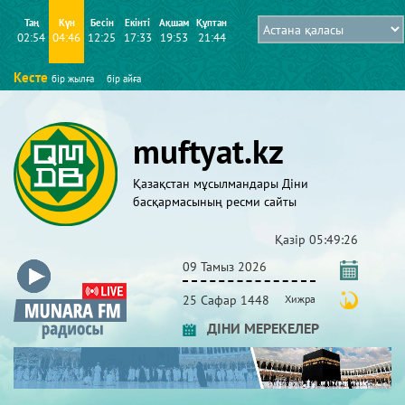
Таң
Күн
Бесін
Екінті
Ақшам
Құптан
02:54
04:46
12:25
17:33
19:53
21:44
Кесте
бір жылға
бір айға
muftyat.kz
Қазақстан мұсылмандары Діни
басқармасының ресми сайты
Қазір
05:49:26
09 Тамыз 2026
25 Сафар 1448
Хижра
ДІНИ МЕРЕКЕЛЕР