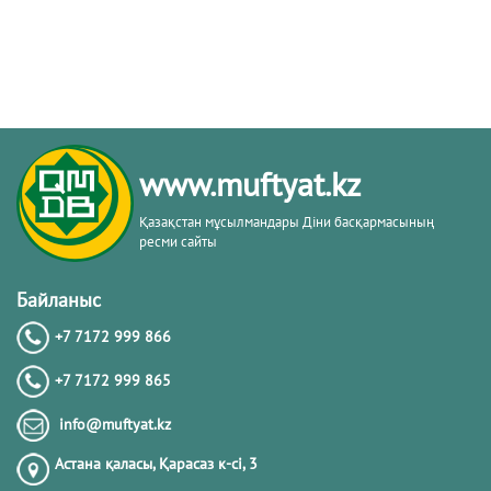
www.muftyat.kz
Қазақстан мұсылмандары Діни басқармасының
ресми сайты
Байланыс
+7 7172 999 866
+7 7172 999 865
info@muftyat.kz
Астана қаласы, Қарасаз к-сi, 3