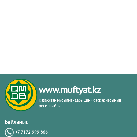
www.muftyat.kz
Қазақстан мұсылмандары Діни басқармасының
ресми сайты
Байланыс
+7 7172 999 866