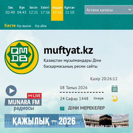
Таң
Күн
Бесін
Екінті
Ақшам
Құптан
02:49
04:43
12:25
17:36
19:56
21:50
Кесте
бір жылға
бір айға
muftyat.kz
Қазақстан мұсылмандары Діни
басқармасының ресми сайты
Қазір
20:26:12
08 Тамыз 2026
24 Сафар 1448
Хижра
ДІНИ МЕРЕКЕЛЕР