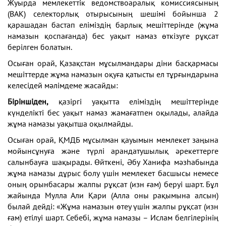
Жуырда мемлекеттік ведомствоаралық комиссиясының
(ВАК) селекторлық отырысының шешімі бойынша 2
қарашадан бастап еліміздің барлық мешіттерінде (жұма
намазын қоспағанда) бес уақыт намаз өткізуге рұқсат
берілген болатын.
Осыған орай, Қазақстан мұсылмандары діни басқармасы
мешіттерде жұма намазын оқуға қатысты ел тұрғындарына
келесідей мәлімдеме жасайды:
Біріншіден,
қазіргі уақытта еліміздің мешіттерінде
күнделікті бес уақыт намаз жамағатпен оқылады, алайда
жұма намазы уақытша оқылмайды.
Осыған орай, ҚМДБ мұсылман қауымын мемлекет заңына
мойынсұнуға және түрлі арандатушылық әрекеттерге
салынбауға шақырады. Өйткені, Әбу Ханифа мәзһабында
жұма намазы дұрыс болу үшін мемлекет басшысы немесе
оның орынбасары жалпы рұқсат (изн ғам) беруі шарт. Бұл
жайында Мулла Али Қари (Алла оны рақымына алсын)
былай дейді: «Жұма намазын өтеу үшін жалпы рұқсат (изн
ғам) етілуі шарт. Себебі, жұма намазы – Ислам белгілерінің