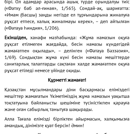
бірі. Ол адамдар арасында ашық түрде орындалуы тиіс
(«Фәтху баб әл-ғиная», 1/565). Сондай-ақ, шариғатта:
«Имам (басшы) заңды негізде ел тұрғындарына жиналуға
рұқсат етпесе, халық жиналмауы керек», – деп айтылған
(«Фәтауа Һиндия», 1/206).
Екіншіден,
ханафи мәзһабында: «Жұма намазын оқуға
рұқсат етілмеген жағдайда, бесін намазы күндегідей
жамағатпен оқылады», – делінген («Фәтауа Бәззәзия»,
1/69). Сондықтан жұма күні бесін намазы мешіттерде
санитарлық талаптарды сақтаған халде жамағатпен оқуға
рұқсат етіледі немесе үйінде оқиды.
Құрметті жамағат!
Қазақстан мұсылмандары діни басқармасы еліміздегі
мешіттер жамағатын Үкіметіміздің жұма намазын уақытша
тоқтатуына байланысты шешіміне түсіністікпен қарауға
және оған сабырлық танытуға шақырады.
Алла Тағала елімізді бірліктен айырмасын, халқымызға
амандық, дінімізге қуат берсін! Әмин!