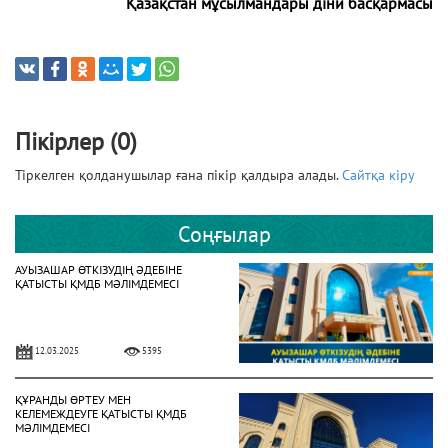
Қазақстан мұсылмандары діни басқармасы
Пікірлер (0)
Тіркелген қолданушылар ғана пікір қалдыра алады.
Сайтқа кіру
Соңғылар
АУЫЗАШАР ӨТКІЗУДІҢ ӘДЕБІНЕ
ҚАТЫСТЫ ҚМДБ МӘЛІМДЕМЕСІ
12.03.2025
5395
ҚҰРАНДЫ ӨРТЕУ МЕН
КЕЛЕМЕЖДЕУГЕ ҚАТЫСТЫ ҚМДБ
МӘЛІМДЕМЕСІ