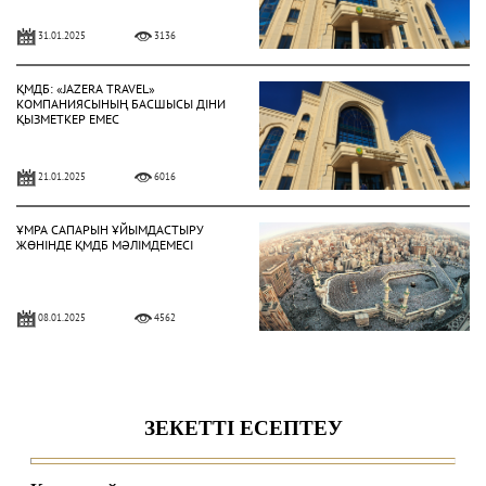
31.01.2025
3136
ҚМДБ: «JAZERA TRAVEL»
КОМПАНИЯСЫНЫҢ БАСШЫСЫ ДІНИ
ҚЫЗМЕТКЕР ЕМЕС
21.01.2025
6016
ҰМРА САПАРЫН ҰЙЫМДАСТЫРУ
ЖӨНІНДЕ ҚМДБ МӘЛІМДЕМЕСІ
08.01.2025
4562
ҚҰРАН АЯТТАРЫН ЖОҚҚА
ШЫҒАРҒАН АЗАМАТТАРҒА ҚАТЫСТЫ
ҚМДБ МӘЛІМДЕМЕСІ
27.12.2023
9729