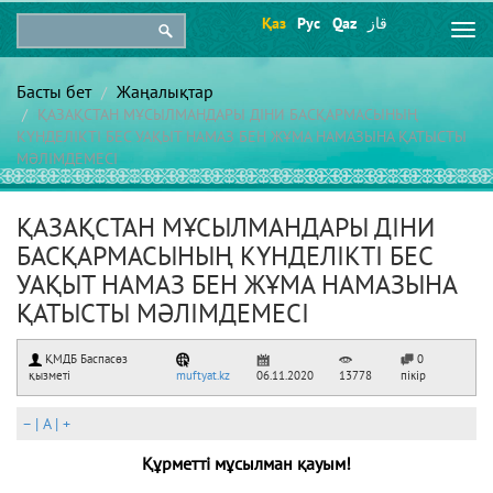
Қаз
Рус
Qaz
قاز
Togg
navi
Басты бет
Жаңалықтар
ҚАЗАҚСТАН МҰСЫЛМАНДАРЫ ДІНИ БАСҚАРМАСЫНЫҢ
КҮНДЕЛІКТІ БЕС УАҚЫТ НАМАЗ БЕН ЖҰМА НАМАЗЫНА ҚАТЫСТЫ
МӘЛІМДЕМЕСІ
ҚАЗАҚСТАН МҰСЫЛМАНДАРЫ ДІНИ
БАСҚАРМАСЫНЫҢ КҮНДЕЛІКТІ БЕС
УАҚЫТ НАМАЗ БЕН ЖҰМА НАМАЗЫНА
ҚАТЫСТЫ МӘЛІМДЕМЕСІ
ҚМДБ Баспасөз
0
қызметі
muftyat.kz
06.11.2020
13778
пікір
–
|
A
|
+
Құрметті мұсылман қауым!