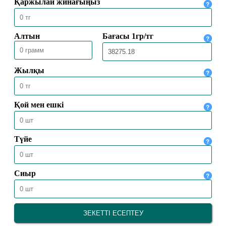
ҚМДБ МӘЛІМДЕМЕСІ
20.10.2023
10527