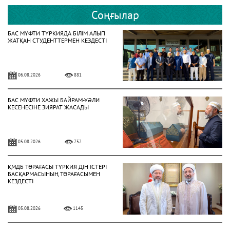
Соңғылар
БАС МҮФТИ ТҮРКИЯДА БІЛІМ АЛЫП
ЖАТҚАН СТУДЕНТТЕРМЕН КЕЗДЕСТІ
06.08.2026
881
БАС МҮФТИ ХАЖЫ БАЙРАМ-УӘЛИ
КЕСЕНЕСІНЕ ЗИЯРАТ ЖАСАДЫ
05.08.2026
752
ҚМДБ ТӨРАҒАСЫ ТҮРКИЯ ДІН ІСТЕРІ
БАСҚАРМАСЫНЫҢ ТӨРАҒАСЫМЕН
КЕЗДЕСТІ
05.08.2026
1145