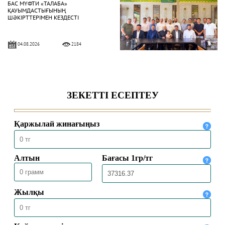
БАС МҮФТИ «ТАЛАБА»
ҚАУЫМДАСТЫҒЫНЫҢ
ШӘКІРТТЕРІМЕН КЕЗДЕСТІ
04.08.2026
2184
БАС МҮФТИ ҚАЗАҚСТАННЫҢ
ТҮРКИЯДАҒЫ ТӨТЕНШЕ ЖӘНЕ
ӨКІЛЕТТІ ЕЛШІСІМЕН КЕЗДЕСТІ
04.08.2026
1886
БАС МҮФТИ ТӨРАЛҚА МӘЖІЛІСІН
ӨТКІЗДІ
31.07.2026
2076