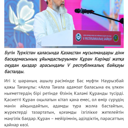
Бүгін Түркістан қаласында Қазақстан мұсылмандары діни
басқармасының ұйымдастыруымен Құран Кәрімді жатқа
оқудан қыздар арасындағы V республикалық байқауы
басталды.
Игі іс шараның ашылу рәсімінде Бас мүфти Наурызбай
қажы Тағанұлы: «Алла Тағала адамзат баласына ең үлкен
нығметтердің бірі ретінде Өзінің Кәләмі Құранды түсірді.
Қасиетті Құран оқылатын кітап қана емес, ол өмір сүрудің
мәнін айқындайтын, адамды тура жолға бастайтын,
жүректерді тазартатын, қоғамды ізгілікке жетелейтін
мәңгілік бағдар. Құран – мейірімнің, әділдіктің, парасаттың
қайнар көзі.