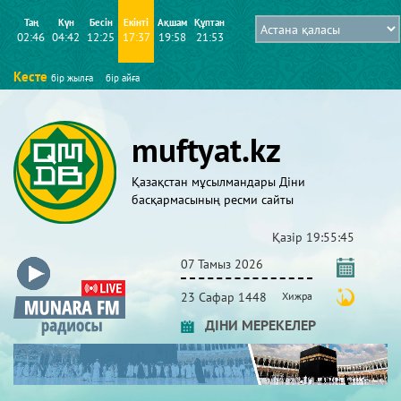
Таң
Күн
Бесін
Екінті
Ақшам
Құптан
02:46
04:42
12:25
17:37
19:58
21:53
Кесте
бір жылға
бір айға
muftyat.kz
Қазақстан мұсылмандары Діни
басқармасының ресми сайты
Қазір
19:55:47
07 Тамыз 2026
23 Сафар 1448
Хижра
ДІНИ МЕРЕКЕЛЕР