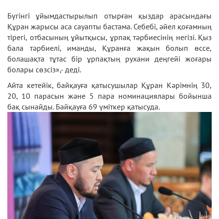
Бүгінгі ұйымдастырылып отырған қыздар арасындағы
Құран жарысы аса сауапты бастама. Себебі, әйел қоғамның
тірегі, отбасының ұйытқысы, ұрпақ тәрбиесінің негізі. Қыз
бала тәрбиелі, иманды, Құранға жақын болып өссе,
болашақта тұтас бір ұрпақтың рухани деңгейі жоғары
болары сөзсіз»,- деді.
Айта кетейік, байқауға қатысушылар Құран Кәрімнің 30,
20, 10 парасын және 5 пара номинациялары бойынша
бақ сынайды. Байқауға 69 үміткер қатысуда.