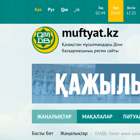
Таң
Күн
Бесін
Қаз
Рус
Qaz
قاز
02:49
04:43
12:25
muftyat.kz
Қазақстан мұсылмандары Діни
басқармасының ресми сайты
ЖАҢАЛЫҚТАР
МАҚАЛАЛАР
ПӘТУА
Басты бет
Жаңалықтар
ҚМДБ: Зекет және қа