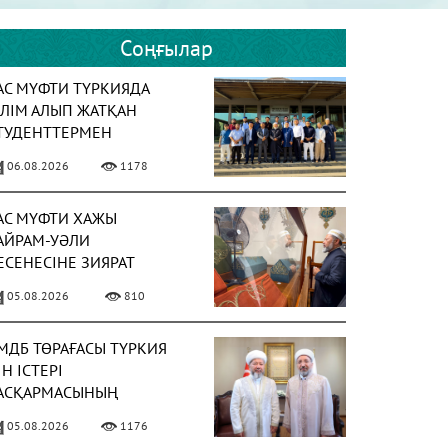
Соңғылар
АС МҮФТИ ТҮРКИЯДА
ІЛІМ АЛЫП ЖАТҚАН
ТУДЕНТТЕРМЕН
ЕЗДЕСТІ
06.08.2026
1178
АС МҮФТИ ХАЖЫ
АЙРАМ-УӘЛИ
ЕСЕНЕСІНЕ ЗИЯРАТ
АСАДЫ
05.08.2026
810
МДБ ТӨРАҒАСЫ ТҮРКИЯ
ІН ІСТЕРІ
АСҚАРМАСЫНЫҢ
ӨРАҒАСЫМЕН КЕЗДЕСТІ
05.08.2026
1176