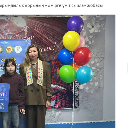
ырымдылық қорының «Өмірге үміт сыйла» жобасы