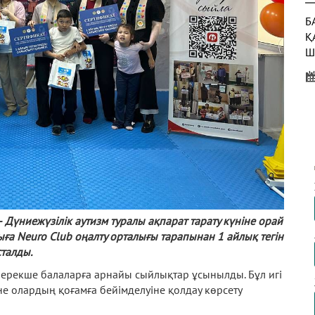
Б
Қ
Ш
Б
Қ
Т
Ж
Е
Б
М
Дүниежүзілік аутизм туралы ақпарат тарату күніне орай
ға Neuro Club оңалту орталығы тарапынан 1 айлық тегін
талды.
 ерекше балаларға арнайы сыйлықтар ұсынылды. Бұл игі
е олардың қоғамға бейімделуіне қолдау көрсету