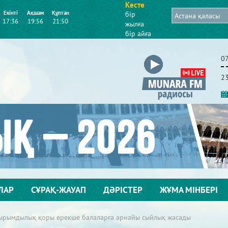
Кесте
Екінті
Ақшам
Құптан
бір
17:36
19:56
21:50
жылға
бір айға
0
2
ЛАР
СҰРАҚ-ЖАУАП
ДӘРІСТЕР
ЖҰМА МІНБЕРІ
йырымдылық қоры ерекше балаларға арнайы сыйлық жасады