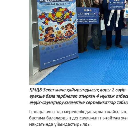
ҚМДБ Зекет және қайырымдылық қоры 2 сәуір – 
ерекше бала тәрбиелеп отырған 4 мұқтаж отбасы
емдік-сауықтыру қызметіне сертификаттар табыс
Іс-шара аясында мерекелік дастархан жайылып,
бастама балалардың денсаулығын нығайтуға жән
мақсатында ұйымдастырылды.