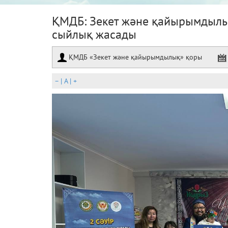
ҚМДБ: Зекет және қайырымдылы
сыйлық жасады
ҚМДБ «Зекет және қайырымдылық» қоры
–
|
A
|
+