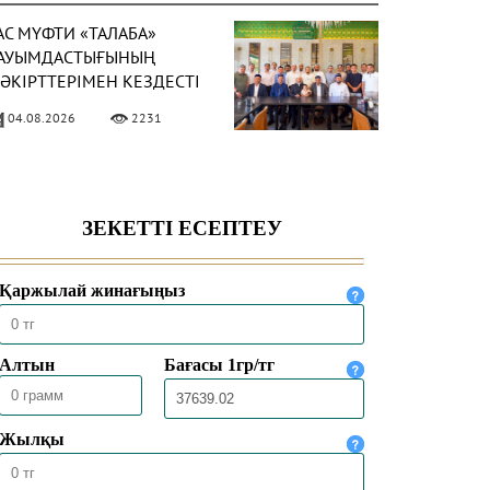
АС МҮФТИ «ТАЛАБА»
АУЫМДАСТЫҒЫНЫҢ
ӘКІРТТЕРІМЕН КЕЗДЕСТІ
04.08.2026
2231
АС МҮФТИ
АЗАҚСТАННЫҢ
ҮРКИЯДАҒЫ ТӨТЕНШЕ
ӘНЕ ӨКІЛЕТТІ
04.08.2026
1932
ЛШІСІМЕН КЕЗДЕСТІ
АС МҮФТИ ТӨРАЛҚА
ӘЖІЛІСІН ӨТКІЗДІ
31.07.2026
2097