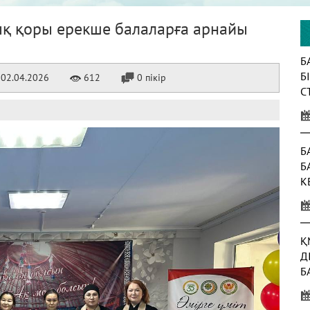
қ қоры ерекше балаларға арнайы
Б
Б
02.04.2026
612
0 пікір
С
К
Б
Б
К
Ж
Қ
Д
Б
Т