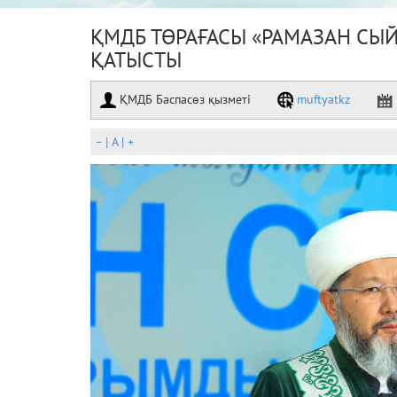
ҚМДБ ТӨРАҒАСЫ «РАМАЗАН С
ҚАТЫСТЫ
ҚМДБ Баспасөз қызметі
muftyatkz
–
|
A
|
+