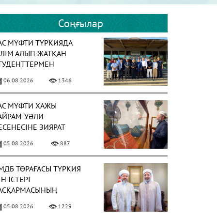
Соңғылар
АС МҮФТИ ТҮРКИЯДА
ІЛІМ АЛЫП ЖАТҚАН
ТУДЕНТТЕРМЕН
ЕЗДЕСТІ
06.08.2026
1346
АС МҮФТИ ХАЖЫ
АЙРАМ-УӘЛИ
ЕСЕНЕСІНЕ ЗИЯРАТ
АСАДЫ
05.08.2026
887
МДБ ТӨРАҒАСЫ ТҮРКИЯ
ІН ІСТЕРІ
АСҚАРМАСЫНЫҢ
ӨРАҒАСЫМЕН КЕЗДЕСТІ
05.08.2026
1229