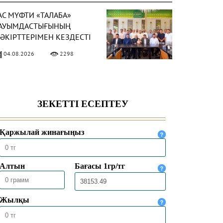
АС МҮФТИ «ТАЛАБА»
АУЫМДАСТЫҒЫНЫҢ
ӘКІРТТЕРІМЕН КЕЗДЕСТІ
04.08.2026
2298
АС МҮФТИ
АЗАҚСТАННЫҢ
ҮРКИЯДАҒЫ ТӨТЕНШЕ
ӘНЕ ӨКІЛЕТТІ
04.08.2026
2003
ЛШІСІМЕН КЕЗДЕСТІ
АС МҮФТИ ТӨРАЛҚА
ӘЖІЛІСІН ӨТКІЗДІ
31.07.2026
2149