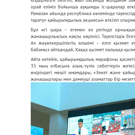
Өздеріңізге белгілі, жыл басында жолдаған Ба
орай еліміз бойынша ауқымды іс-шаралар өткіз
Рамазан айында республика көлемінде тәуелсізд
тарату» қайырымдылық акциясын өткізіп отырм
Бұл игі шара – егемен ел ретінде орныққа
жанашырлықтың нақты көрінісі. Тәуелсіздік бізг
Ал жауапкершіліктің өлшемі – елге қызмет е
бабамыз айтқандай, Хаққа қызмет халыққа қызмет
Айта кетейік, қайырымдылық марафоны қасиет
35 мың отбасыға азық-түлік себеттерін жеткіз
өңіріндегі мешіт имамдары, «Зекет және қайы
жанашырлары мен демеуші азаматтар бір мезетт