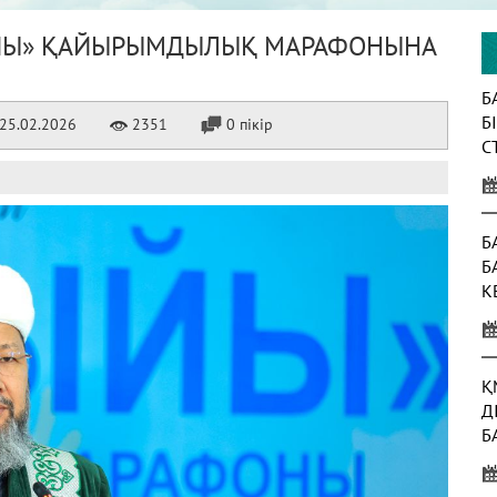
ЫЙЫ» ҚАЙЫРЫМДЫЛЫҚ МАРАФОНЫНА
Б
Б
25.02.2026
2351
0 пікір
С
К
Б
Б
К
Ж
Қ
Д
Б
Т