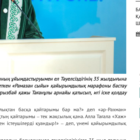
Б
Қ
Ш
Б
Қ
Т
Ж
Е
ының ұйымдастыруымен ел Тәуелсіздігінің 35 жылдығына
т еткен «Рамазан сыйы» қайырымдылық марафоны бастау
Б
ызбай қажы Тағанұлы арнайы қатысып, игі іске қолдау
М
лықтан басқа қайтарымы бар ма?» деп «әр-Рахман»
тың қайтарымы ‒ тек жақсылық қана. Алла Тағала «Хаж»
пен істеушілерді қуандыр!» ‒ деп, үнемі қайырымдылық