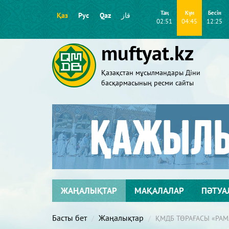
Таң
Күн
Бесін
Қаз
Рус
Qaz
قاز
02:51
04:45
12:25
muftyat.kz
Қазақстан мұсылмандары Діни
басқармасының ресми сайты
ЖАҢАЛЫҚТАР
МАҚАЛАЛАР
ПӘТУА
Басты бет
Жаңалықтар
ҚМДБ ТӨРАҒАСЫ «Р