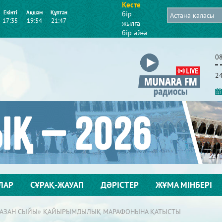
Кесте
Екінті
Ақшам
Құптан
бір
17:35
19:54
21:47
жылға
бір айға
0
2
ЛАР
СҰРАҚ-ЖАУАП
ДӘРІСТЕР
ЖҰМА МІНБЕРІ
АМАЗАН СЫЙЫ» ҚАЙЫРЫМДЫЛЫҚ МАРАФОНЫНА ҚАТЫСТЫ