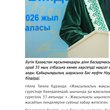
Бүгін Қазақстан мұсылмандары діни басқармас
орай 35 мың отбасыға көмек көрсетуді мақса
алды. Қайырымдылық шарасына Бас мүфти Наур
білдірді.
«Алла Тағала Құранда: «Жақсылықтың жақсы
сүресінде баяндағандай, шынында да жақсылық
сүресінің 37-аятында: «...Жақсылықты ықылас
жасайтын пенделеріне сүйінші хабар жеткізген.