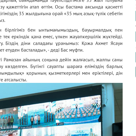
ғдарлық баяндамамда тәуелсіздігімізге 35 жыл толуына
у қажеттігін атап өттім. Осы бастама аясында қасиетті
ігіміздің 35 жылдығына орай «35 мың азық-түлік себетін
ыз.
н бірлігіміз бен ынтымағымыздың, бауырмалдық пен
е тек еркіндік қана емес, үлкен жауапкершілік жүктейді.
ту. Біздің діни саладағы ұранымыз: Қожа Ахмет Ясауи
 етуден басталады», - деді Бас мүфти.
ті Рамазан айының соңына дейін жалғасып, жалпы саны
у көзделген. Бүгінгі сауапты шараға еліміздің барлық
рымдылық» қорының қызметкерлері мен еріктілері, дін
е атсалысты.