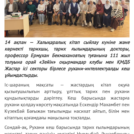
14 ақпан — Халықаралық кітап сыйлау күніне және
көрнекті тарихшы, тарих ғылымдарының докторы,
профессор Ермұхан Бекмахановтың туғанына 111 жыл
толуына орай «Зейін» оқырмандар клубы мен ҚМДБ
Жастар ісі секторы бірлесе рухани-интеллектуалды кеш
ұйымдастырды.
Іс-шараның мақсаты — жастардың кітап оқуға
қызығушылығын арттыру, ұлттық тарих пен рухани
құндылықтарды дәріптеу. Кеш барысында жастарға
рухани қолдау көрсету мақсатында Ескендір Махамбет пен
Күзекбай Бағыжан тағылымды насихат айтып, білім мен
кітаптың қоғамдағы маңызына тоқталды.
Сондай-ақ, Рухани кеш барысында тарих ғылымдарының
магистрі, тарих пәнінің мұғалімі Нұрлыбай Әнуарбекұлы