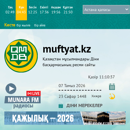
Таң
Күн
Бесін
Екінті
Ақшам
Құптан
02:49
04:43
12:25
17:36
19:56
21:50
Кесте
бір жылға
бір айға
muftyat.kz
Қазақстан мұсылмандары Діни
басқармасының ресми сайты
Қазір
11:10:38
07 Тамыз 2026
23 Сафар 1448
Хижра
ДІНИ МЕРЕКЕЛЕР