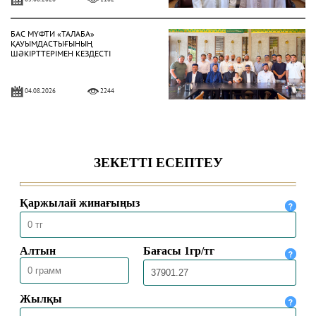
БАС МҮФТИ «ТАЛАБА»
ҚАУЫМДАСТЫҒЫНЫҢ
ШӘКІРТТЕРІМЕН КЕЗДЕСТІ
04.08.2026
2244
БАС МҮФТИ ҚАЗАҚСТАННЫҢ
ТҮРКИЯДАҒЫ ТӨТЕНШЕ ЖӘНЕ
ӨКІЛЕТТІ ЕЛШІСІМЕН КЕЗДЕСТІ
04.08.2026
1950
БАС МҮФТИ ТӨРАЛҚА МӘЖІЛІСІН
ӨТКІЗДІ
31.07.2026
2104