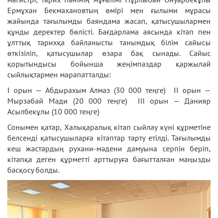
Ермұхан Бекмахановтың өмірі мен ғылыми мұрасы
жайында тағылымды баяндама жасап, қатысушылармен
құнды деректер бөлісті. Бағдарлама аясында кітап пен
ұлттық тарихқа байланысты танымдық білім сайысы
өткізіліп, қатысушылар өзара бақ сынады. Сайыс
қорытындысы бойынша жеңімпаздар қаржылай
сыйлықтармен марапатталды:
І орын — Абдырахым Алмаз (30 000 теңге) ІІ орын —
Мырзабай Мади (20 000 теңге) ІІІ орын — Данияр
Асылбекұлы (10 000 теңге)
Сонымен қатар, Халықаралық кітап сыйлау күні құрметіне
белсенді қатысушыларға кітаптар тарту етілді. Тағылымды
кеш жастардың рухани-мәдени дамуына серпін беріп,
кітапқа деген құрметті арттыруға бағытталған маңызды
басқосу болды.