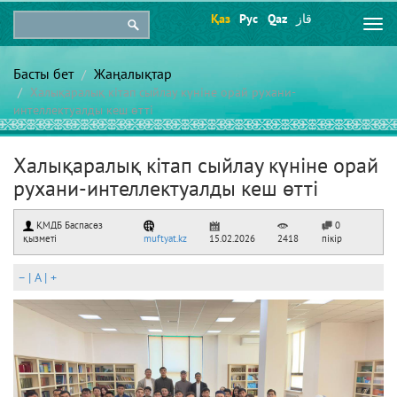
Қаз
Рус
Qaz
قاز
Togg
navi
Басты бет
Жаңалықтар
Халықаралық кітап сыйлау күніне орай рухани-
интеллектуалды кеш өтті
Халықаралық кітап сыйлау күніне орай
рухани-интеллектуалды кеш өтті
ҚМДБ Баспасөз
0
қызметі
muftyat.kz
15.02.2026
2418
пікір
–
|
A
|
+