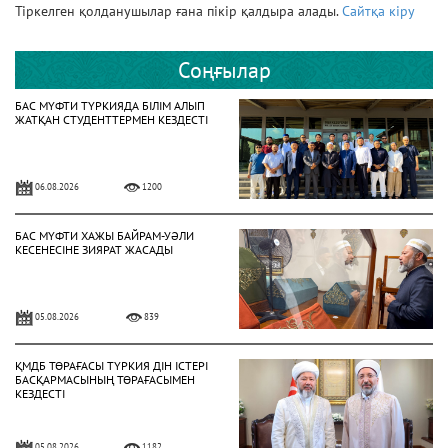
Тіркелген қолданушылар ғана пікір қалдыра алады.
Сайтқа кіру
Соңғылар
БАС МҮФТИ ТҮРКИЯДА БІЛІМ АЛЫП
ЖАТҚАН СТУДЕНТТЕРМЕН КЕЗДЕСТІ
06.08.2026
1200
БАС МҮФТИ ХАЖЫ БАЙРАМ-УӘЛИ
КЕСЕНЕСІНЕ ЗИЯРАТ ЖАСАДЫ
05.08.2026
839
ҚМДБ ТӨРАҒАСЫ ТҮРКИЯ ДІН ІСТЕРІ
БАСҚАРМАСЫНЫҢ ТӨРАҒАСЫМЕН
КЕЗДЕСТІ
05.08.2026
1182