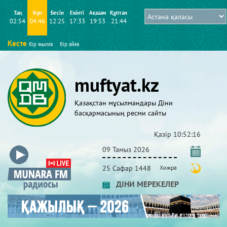
Таң
Күн
Бесін
Екінті
Ақшам
Құптан
02:54
04:46
12:25
17:33
19:53
21:44
Кесте
бір жылға
бір айға
muftyat.kz
Қазақстан мұсылмандары Діни
басқармасының ресми сайты
Қазір
10:52:17
09 Тамыз 2026
25 Сафар 1448
Хижра
ДІНИ МЕРЕКЕЛЕР