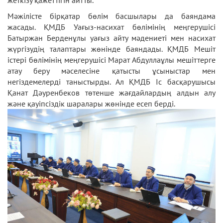
Мәжілісте бірқатар бөлім басшылары да баяндама
жасады. ҚМДБ Уағыз-насихат бөлімінің меңгерушісі
Батыржан Берденұлы уағыз айту мәдениеті мен насихат
жүргізудің талаптары жөнінде баяндады. ҚМДБ Мешіт
істері бөлімінің меңгерушісі Марат Абдуллаұлы мешіттерге
атау беру мәселесіне қатысты ұсыныстар мен
негіздемелерді таныстырды. Ал ҚМДБ Іс басқарушысы
Қанат Дәуренбеков төтенше жағдайлардың алдын алу
және қауіпсіздік шаралары жөнінде есеп берді.