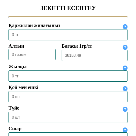
ӨКІЛЕТТІ ЕЛШІСІМЕН КЕЗДЕСТІ
04.08.2026
2046
БАС МҮФТИ ТӨРАЛҚА МӘЖІЛІСІН
ӨТКІЗДІ
31.07.2026
2191