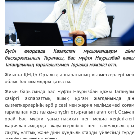
Бүгін елордада Қазақстан мұсылмандары діни
басқармасының Төрағасы, Бас мүфти Наурызбай қажы
Тағанұлының төрағалығымен Төралқа мәжілісі өтті.
Жиынға ҚМДБ Орталық аппаратының қызметкерлері мен
облыс Бас имамдары қатысты.
Жиын барысында Бас мүфти Наурызбай қажы Тағанұлы
қазіргі ақпараттық ашық қоғам жағдайында дін
қызметкерлерінің әрбір сөзі мен жария мәлімдемесі қоғам
тарапынан кең талқыға түсіп отырғанын атап өтті. Осыған
орай Бас мүфти уағыз-насихат пен медиа кеңістіктегі
жарияланымдарда жауапкершілік пен салмақтылықты
сақтау, ұлттық және діни құндылықтарды үйлесімді түрде
жеткізу қажеттігін айтты.