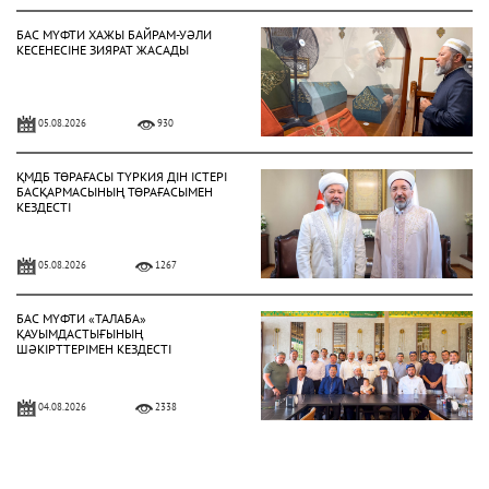
БАС МҮФТИ ХАЖЫ БАЙРАМ-УӘЛИ
КЕСЕНЕСІНЕ ЗИЯРАТ ЖАСАДЫ
05.08.2026
930
ҚМДБ ТӨРАҒАСЫ ТҮРКИЯ ДІН ІСТЕРІ
БАСҚАРМАСЫНЫҢ ТӨРАҒАСЫМЕН
КЕЗДЕСТІ
05.08.2026
1267
БАС МҮФТИ «ТАЛАБА»
ҚАУЫМДАСТЫҒЫНЫҢ
ШӘКІРТТЕРІМЕН КЕЗДЕСТІ
04.08.2026
2338
БАС МҮФТИ ҚАЗАҚСТАННЫҢ
ТҮРКИЯДАҒЫ ТӨТЕНШЕ ЖӘНЕ