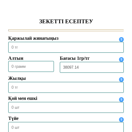
БАС МҮФТИ ҚАЗАҚСТАННЫҢ
ТҮРКИЯДАҒЫ ТӨТЕНШЕ ЖӘНЕ
ӨКІЛЕТТІ ЕЛШІСІМЕН КЕЗДЕСТІ
04.08.2026
1958
БАС МҮФТИ ТӨРАЛҚА МӘЖІЛІСІН
ӨТКІЗДІ
31.07.2026
2110