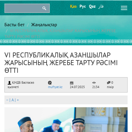
Қаз
Рус
Qaz
قاز
Togg
navi
Басты бет
Жаңалықтар
VI РЕСПУБЛИКАЛЫҚ АЗАНШЫЛАР ЖАРЫСЫНЫҢ ЖЕРЕБЕ
ТАРТУ РӘСІМІ ӨТТІ
VI РЕСПУБЛИКАЛЫҚ АЗАНШЫЛАР
ЖАРЫСЫНЫҢ ЖЕРЕБЕ ТАРТУ РӘСІМІ
ӨТТІ
ҚМДБ Баспасөз
0
қызметі
muftyat.kz
24.07.2025
2134
пікір
–
|
A
|
+