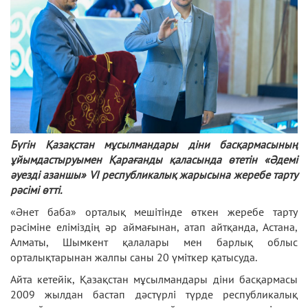
Бүгін Қазақстан мұсылмандары діни басқармасының
ұйымдастыруымен Қарағанды қаласында өтетін «Әдемі
әуезді азаншы» VI республикалық жарысына жеребе тарту
рәсімі өтті.
«Әнет баба» орталық мешітінде өткен жеребе тарту
рәсіміне еліміздің әр аймағынан, атап айтқанда, Астана,
Алматы, Шымкент қалалары мен барлық облыс
орталықтарынан жалпы саны 20 үміткер қатысуда.
Айта кетейік, Қазақстан мұсылмандары діни басқармасы
2009 жылдан бастап дәстүрлі түрде республикалық