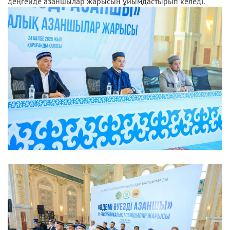
деңгейде азаншылар жарысын ұйымдастырып келеді.