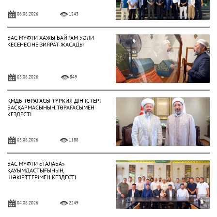
06.08.2026
1243
БАС МҮФТИ ХАЖЫ БАЙРАМ-УӘЛИ
КЕСЕНЕСІНЕ ЗИЯРАТ ЖАСАДЫ
05.08.2026
849
ҚМДБ ТӨРАҒАСЫ ТҮРКИЯ ДІН ІСТЕРІ
БАСҚАРМАСЫНЫҢ ТӨРАҒАСЫМЕН
КЕЗДЕСТІ
05.08.2026
1188
БАС МҮФТИ «ТАЛАБА»
ҚАУЫМДАСТЫҒЫНЫҢ
ШӘКІРТТЕРІМЕН КЕЗДЕСТІ
04.08.2026
2249