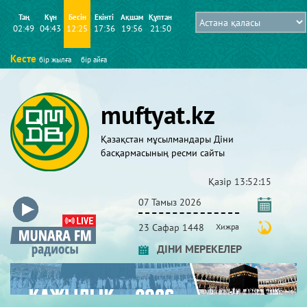
Таң
Күн
Бесін
Екінті
Ақшам
Құптан
02:49
04:43
12:25
17:36
19:56
21:50
Кесте
бір жылға
бір айға
muftyat.kz
Қазақстан мұсылмандары Діни
басқармасының ресми сайты
Қазір
13:52:17
07 Тамыз 2026
23 Сафар 1448
Хижра
ДІНИ МЕРЕКЕЛЕР