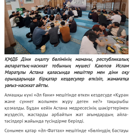
ҚМДБ Діни оңалту бөлімінің маманы, республикалық
ақпараттық-насихат тобының мүшесі Қаюпов Ислам
Маратұлы Астана қаласында мешіттер мен діни оқу
орындарында бірқатар кездесулер өткізіп, жамағатқа
уағыз-насихат айтты.
Алғашқы күні «Әл Ғани» мешітінде өткен кездесуде «Құран
және сүннет жолымен жүру деген не?» тақырыбы
қозғалды. Бұдан кейін Астана медресесінің шәкірттерімен
жүздесіп, жастарды арбайтын жат ағымдардың айла-
тәсілдері жайында түсіндірме берілді.
Сонымен қатар «Әл-Фәттах» мешітінде «Бөлінудің бастауы