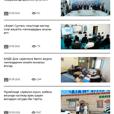
07.08.2026
552
«Әзірет Сұлтан» мешітінде жастар
ісіне жауапты мамандардың жиыны
өтті
07.08.2026
778
ҚМДБ Діни сараптама бөлімі өңірлік
мамандармен онлайн жиналыс
өткізді
05.08.2026
1249
Мұнайлыда «Арақсыз ауыл» жобасы
аясында кәсіпкер арақ-шарап
өнімдерін сатудан бас тартты
05.08.2026
3567