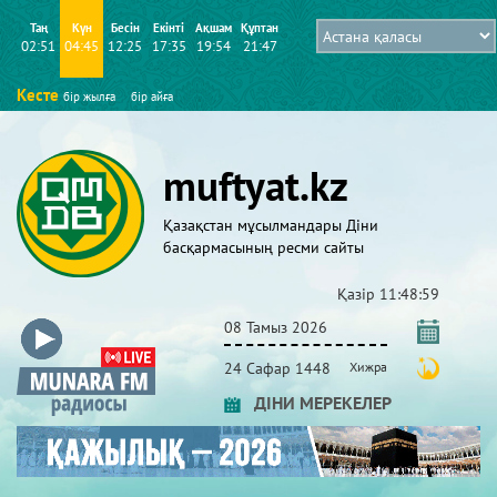
Таң
Күн
Бесін
Екінті
Ақшам
Құптан
02:51
04:45
12:25
17:35
19:54
21:47
Кесте
бір жылға
бір айға
muftyat.kz
Қазақстан мұсылмандары Діни
басқармасының ресми сайты
Қазір
11:49:01
08 Тамыз 2026
24 Сафар 1448
Хижра
ДІНИ МЕРЕКЕЛЕР