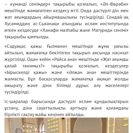
– күмәнді сенімдер» тақырыбы қозғалып, «Әл-Фараби»
мешітінде жамағатпен кездесу өтті. Онда дәстүрлі дін мен
жат ағымдардың айырмашылығы түсіндірілді. Сондай-ақ
Хусамиддин ас-Сығанақи атындағы ислам институтында
өткен кездесуде «Ханафи мазһабы және Матуриди сенімі»
тақырыбы қамтылды.
«Сәдуақас қажы Ғылмани» мешітінде жұма уағызы
айтылып, жамағатқа бекітілген тақырып аясында насихат
жүргізілді. Одан кейін «Райса ана» мешітінде «Жат ағымды
қалай танимыз?» тақырыбы қозғалып, кездесулер
«Ырыскелді қажы» және «Әлжан ана» мешіттерінде
жалғасты. Бұл басқосуларда жамағатқа ақиқат жолды
ажырату және діни білімді дұрыс алу мәселелері
түсіндірілді.
Іс-шаралар барысында дәстүрлі ислам құндылықтарын
ұстану, діни сауаттылықты арттыру және қоғамдағы
бірлікті сақтау жайы кеңінен айтылды.