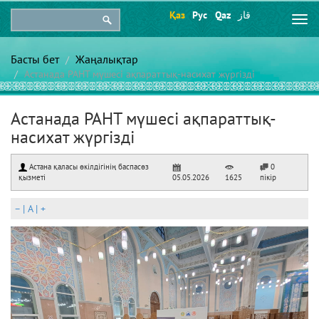
Қаз
Рус
Qaz
قاز
Togg
navi
Басты бет
Жаңалықтар
Астанада РАНТ мүшесі ақпараттық-насихат жүргізді
Астанада РАНТ мүшесі ақпараттық-
насихат жүргізді
Астана қаласы өкілдігінің баспасөз
0
қызметі
05.05.2026
1625
пікір
–
|
A
|
+