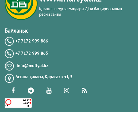
Қазақстан мұсылмандары Діни басқармасының
ресми сайты
Байланыс
+7 7172 999 866
+7 7172 999 865
info@muftyat.kz
Астана қаласы, Қарасаз к-сi, 3