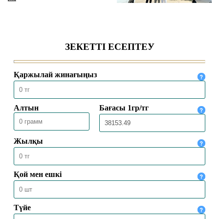
«Һибатулла Тарази» медресе-
колледжінде қабылдау басталды
04.08.2026
327
Ақтөбеде XV республикалық Құран
жарысына іріктеу сайысы өтті
16.07.2026
755