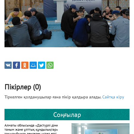
Пікірлер (0)
Тіркелген қолданушылар ғана пікір қалдыра алады.
Сайтқа кіру
Соңғылар
Алматы облысында «Дәстүрлі діни
таным және ұлттық құндылықтар»
тақырыбында дөңгелек үстел өтті