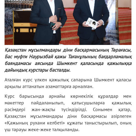
Қазақстан мұсылмандары діни басқармасының Төрағасы,
Бас мүфти Наурызбай қажы Тағанұлының бағдарламалық
баяндамасы аясында Шымкент қаласында қажылыққа
дайындық курстары басталды.
Аталған курс үлкен қажылық сапарына Шымкент қаласы
арқылы аттанатын азаматтарға арналған.
Курс барысында арнайы көрнекілік құралдар мен
макеттер пайдаланылып, қатысушыларға қажылық
рәсімдері жан-жақты түсіндірілді. Сонымен қатар,
Қазақстан мұсылмандары діни басқармасы әзірлеген
«Қажының рухани келбеті» құжаты таныстырылып, оның
үш тарауы жеке-жеке талқыланды.