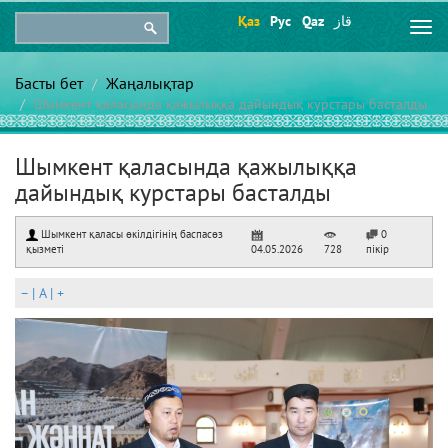
Қаз
Рус
Qaz
قاز
Togg
navi
Басты бет
Жаңалықтар
Шымкент қаласында қажылыққа дайындық курстары басталды
Шымкент қаласында қажылыққа
дайындық курстары басталды
Шымкент қаласы өкілдігінің баспасөз
0
қызметі
04.05.2026
728
пікір
–
|
A
|
+