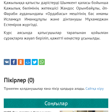
Қажылыққа қатысты дәрістерді Шымкент қаласы бойынша
Қажылық бөлімінің жетекшісі Жандос Орынбайұлы, Әл-
Фараби ауданындағы «Ордабасы» мешітінің бас имамы
Исламқұл Иманқұлұлы және дінтанушы Мұхамеджан
Естеміров жүргізді.
Курс аясында қатысушылар тарапынан қойылған
сұрақтарға жауап беріліп, қажетті кеңестер ұсынылды.
Пікірлер (0)
Тіркелген қолданушылар ғана пікір қалдыра алады.
Сайтқа кіру
Соңғылар