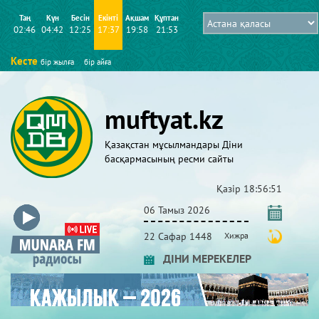
Таң
Күн
Бесін
Екінті
Ақшам
Құптан
02:46
04:42
12:25
17:37
19:58
21:53
Кесте
бір жылға
бір айға
muftyat.kz
Қазақстан мұсылмандары Діни
басқармасының ресми сайты
Қазір
18:56:51
06 Тамыз 2026
22 Сафар 1448
Хижра
ДІНИ МЕРЕКЕЛЕР