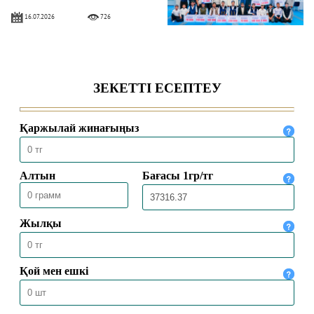
16.07.2026
726
СҚО: Мешіт жамағаты арасында
«Фиқһ» пәнінен білім сайысының
жүлдегерлері марапатталды
15.07.2026
2258
ҚМДБ-ның Түркиядағы өкілі
Коньядағы қазақстандық
студенттермен кездесті
13.07.2026
684