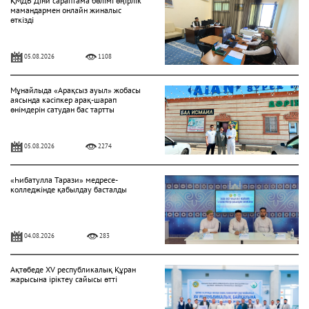
ҚМДБ Діни сараптама бөлімі өңірлік
мамандармен онлайн жиналыс
өткізді
05.08.2026
1108
Мұнайлыда «Арақсыз ауыл» жобасы
аясында кәсіпкер арақ-шарап
өнімдерін сатудан бас тартты
05.08.2026
2274
«Һибатулла Тарази» медресе-
колледжінде қабылдау басталды
04.08.2026
283
Ақтөбеде XV республикалық Құран
жарысына іріктеу сайысы өтті