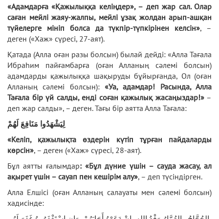
«
Адамдарға «Қажылыққа келіңдер», – деп жар сал. Олар
саған мейлі жаяу-жалпы, мейлі ұзақ жолдан арып-ашқан
түйелерге мініп болса да түкпір-түпкірінен келсін»
, –
деген («Хаж» сүресі, 27-аят).
Қатада (Алла оған разы болсын) былай дейді: «Алла Тағала
Ибраһим пайғамбарға (оған Алланың сәлемі болсын)
адамдарды қажылыққа шақыруды бұйырғанда, Ол (оған
Алланың сәлемі болсын):
«Уа, адамдар! Расында, Алла
Тағала бір үй салды, енді соған қажылық жасаңыздар!»
–
деп жар салды», – деген. Тағы бір аятта Алла Тағала:
لِيَشْهَدُوا مَنَافِعَ لَهُمْ
«Келіп, қажылықта өздерін күтіп тұрған пайдаларды
көрсін»
, – деген («Хаж» сүресі, 28-аят).
Бұл аятты ғалымдар
: «Бұл дүние үшін – сауда жасау, ал
ақырет үшін – сауап пен кешірім алу»
, – деп түсіндірген.
Алла Елшісі (оған Алланың салауаты мен сәлемі болсын)
хадисінде:
الحُجَّاجُ والعُمَّارُ وَفْدُ اللهِ، إِنْ دَعَوْهُ أَجَابَهُمْ، وَإِن اسْتَغْفَرُوهُ غَفَرَ لَهُم