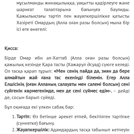
мұсылманды жинақылыққа, уақытты қадірлеуге және
шариғат талаптарына бағынуға баулиды.
Қажылықтағы тәртіп пен жауапкершілікке қатысты
Хазіреті Омардың (Алла оған разы болсын) мына бір
ісі өте өнегелі:
Қисса:
Бірде Омар ибн әл-Хаттаб (Алла оған разы болсын)
қажылық кезінде Қара тасты (Хажарул Әсуад) сүюге келеді.
Ол тасқа қарап тұрып:
«Мен сенің пайда да, зиян да бере
алмайтын жай ғана тас екеніңді білемін. Егер Алла
Елшісінің (оған Алланың салауаты мен сәлемі болсын) сені
сүйгенін көрмегенімде, мен де сені сүймес едім
», – дейді
де, сосын барып сүйеді.
Бұл оқиғада екі үлкен сабақ бар:
Тәртіп:
Өз бетінше әрекет етпей, бекітілген тәртіпке
(сүннетке) бағыну.
Жауапкершілік:
Адамдардың тасқа табынып кетпеуін