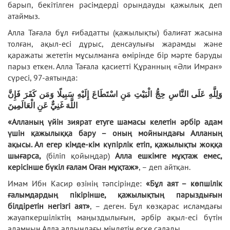
барып, бекітілген рәсімдерді орындауды қажылық деп
атаймыз.
Алла Тағала бұл ғибадатты (қажылықты) балиғат жасына
толған, ақыл-есі дұрыс, денсаулығы жарамды және
қаражаты жететін мұсылманға өмірінде бір мәрте баруды
парыз еткен. Алла Тағала қасиетті Құранның «Әли Имран»
сүресі, 97-аятында:
وَلِلَّهِ عَلَى النَّاسِ حِجُّ الْبَيْتِ مَنِ اسْتَطَاعَ إِلَيْهِ سَبِيلًا وَمَن كَفَرَ فَإِنَّ
اللَّهَ غَنِيٌّ عَنِ الْعَالَمِينَ
«Алланың үйін зиярат етуге шамасы келетін әрбір адам
үшін қажылыққа бару – оның мойнындағы Алланың
ақысы. Ал егер кімде-кім күпірлік етіп, қажылықты жоққа
шығарса,
(біліп қойыңдар)
Алла ешкімге мұқтаж емес,
керісінше бүкіл ғалам Оған мұқтаж»
, – деп айтқан.
Имам Ибн Касир өзінің тәпсірінде:
«Бұл аят – көпшілік
ғалымдардың пікірінше, қажылықтың парыздығын
білдіретін негізгі аят»
, – деген. Бұл көзқарас исламдағы
жауапкершіліктің маңыздылығын, әрбір ақыл-есі бүтін
адамның Алла алдындағы міндетін еске салады.