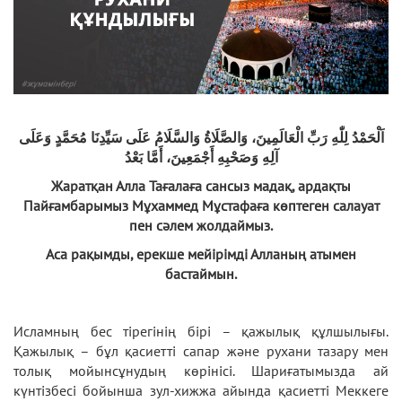
اَلْحَمْدُ لِلّٰهِ رَبِّ الْعَالَمِينَ، وَالصَّلَاةُ وَالسَّلَامُ عَلَى سَيِّدِنَا مُحَمَّدٍ وَعَلَى
آلِهِ وَصَحْبِهِ أَجْمَعِينَ، أَمَّا بَعْدُ
Жаратқан Алла Тағалаға сансыз мадақ, ардақты
Пайғамбарымыз Мұхаммед Мұстафаға көптеген салауат
пен сәлем жолдаймыз.
Аса рақымды, ерекше мейірімді Алланың атымен
бастаймын.
Исламның бес тірегінің бірі – қажылық құлшылығы.
Қажылық – бұл қасиетті сапар және рухани тазару мен
толық мойынсұнудың көрінісі. Шариғатымызда ай
күнтізбесі бойынша зул-хижжа айында қасиетті Меккеге