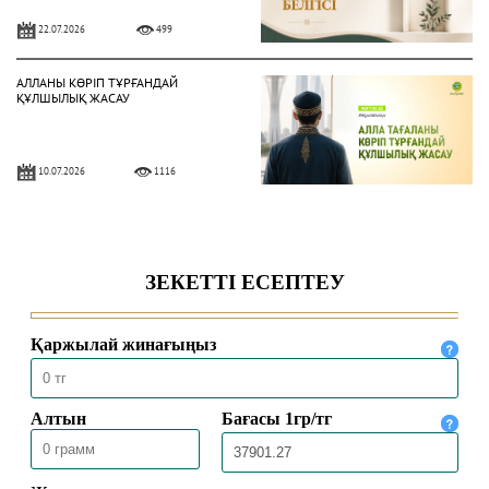
22.07.2026
499
АЛЛАНЫ КӨРІП ТҰРҒАНДАЙ
ҚҰЛШЫЛЫҚ ЖАСАУ
10.07.2026
1116
ЫНСАП ПЕН ШҮКІР – НЫҒМЕТТІ
АРТТЫРАТЫН ҚАСИЕТ
03.07.2026
1022
НЕКЕ – САЛАУАТТЫ ӨМІР ШАРТЫ
26.06.2026
1528