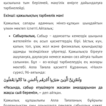
қызығына тым берілмей, мәңгілік өмірге дайындалуға
тәрбиелейді.
Екінші: қажылықтың тәрбиелік мәні
Қажылық сапары адамның мінез-құлқын шыңдайтын
үлкен мектеп іспетті. Айталық:
Сабырлылық.
Сабыр − адамзатты кемелдік шыңына
жетелейтін ең асыл қасиеттердің бірі. Ыстық күн,
қалың топ, ұзақ жол және физикалық қиындықтар
адамды төзімділікке үйретеді. Қажылықта біреуге
ашулануға, дауласуға немесе жаман сөз айтуға тыйым
салынған. Бұл – өз-өзіңді тәрбиелеудің ең жоғары
мектебі. Алла Тағала қасиетті Құранның «Нахл»
сүресі, 96-аятында:
وَلَنَجْزِيَنَّ الَّذِينَ صَبَرُوا أَجْرَهُم بِأَحْسَنِ مَا كَانُوا يَعْمَلُونَ
«Расында, сабыр
е
тушілерге жасаған амалдарынан
да
жақсы
сый
б
ереміз», –
деп айтқан.
Қажылық құлшылығы Алла Тағаланың бұйрығы
болғандықтан оны орындауда пендеге сабырлық қажет.