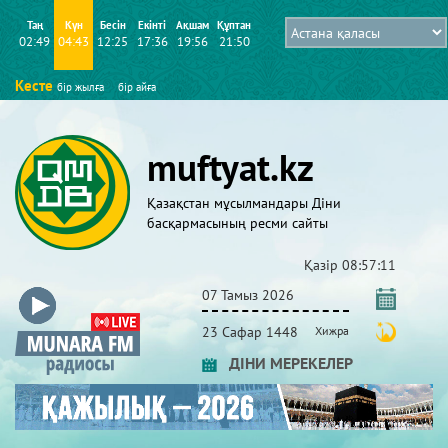
Таң
Күн
Бесін
Екінті
Ақшам
Құптан
02:49
04:43
12:25
17:36
19:56
21:50
Кесте
бір жылға
бір айға
muftyat.kz
Қазақстан мұсылмандары Діни
басқармасының ресми сайты
Қазір
08:57:12
07 Тамыз 2026
23 Сафар 1448
Хижра
ДІНИ МЕРЕКЕЛЕР