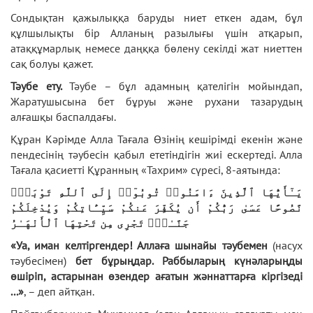
Сондықтан қажылыққа баруды ниет еткен адам, бұл
құлшылықты бір Алланың разылығы үшін атқарып,
атаққұмарлық немесе даңққа бөлену секілді жат ниеттен
сақ болуы қажет.
Тәубе ету.
Тәубе – бұл адамның қателігін мойындап,
Жаратушысына бет бұруы және рухани тазарудың
алғашқы баспалдағы.
Құран Кәрімде Алла Тағала Өзінің кешірімді екенін және
пендесінің тәубесін қабыл ететіндігін жиі ескертеді. Алла
Тағала қасиетті Құранның «Тахрим» сүресі, 8-аятында:
يَـٰٓأَيُّهَا ٱلَّذِينَ ءَامَنُوا۟ تُوبُوٓا۟ إِلَى ٱللَّهِ تَوْبَةًۭ
نَّصُوحًا عَسَىٰ رَبُّكُمْ أَن يُكَفِّرَ عَنكُمْ سَيِّـَٔاتِكُمْ وَيُدْخِلَكُمْ
جَنَّـٰتٍۢ تَجْرِى مِن تَحْتِهَا ٱلْأَنْهَـٰرُ
«Уа, иман келтіргендер! Аллаға шынайы тәубемен
(насух
тәубесімен)
бет бұрыңдар. Раббыларың күнәларыңды
өшіріп, астарынан өзендер ағатын жәннаттарға кіргізеді
...»
, – деп айтқан.