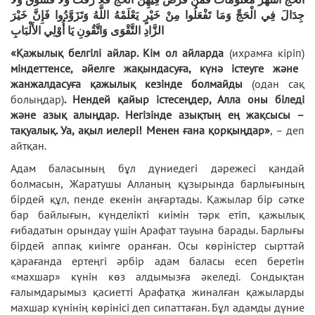
جِدَالَ فِي الْحَجِّ وَمَا تَفْعَلُوا مِنْ خَيْرٍ يَعْلَمْهُ اللَّهُ وَتَزَوَّدُوا فَإِنَّ خَيْرَ
الزَّادِ التَّقْوَى وَاتَّقُونِ يَا أُوْلِي الأَلْبَابِ
«Қажылық
белгілі айлар.
Кім ол айларда
(ихрамға кіріп)
міндеттенсе, әйелге жақындасуға, күнә істеуге және
жанжалдасуға қажылық кезінде болмайды
(одан сақ
болыңдар)
. Нендей қайыр істесеңдер, Алла оны біледі
және азық алыңдар. Негізінде азықтың ең жақсысы –
тақуалық. Уа, ақыл иелері! Менен ғана қорқыңдар»
, – деп
айтқан.
Адам баласының бұл дүниедегі дәрежесі қандай
болмасын, Жаратушы Алланың құзырында барлығының
бірдей құл, пенде екенін аңғартады. Қажылар бір сәтке
бар байлығын, күнделікті киімін тәрк етіп, қажылық
ғибадатын орындау үшін Арафат тауына барады. Барлығы
бірдей аппақ киімге оранған. Осы көріністер сырттай
қарағанда ертеңгі әрбір адам баласы есеп беретін
«махшар» күнін көз алдымызға әкеледі. Сондықтан
ғалымдарымыз қасиетті Арафатқа жиналған қажыларды
махшар күнінің көрінісі деп сипаттаған. Бұл адамды дүние