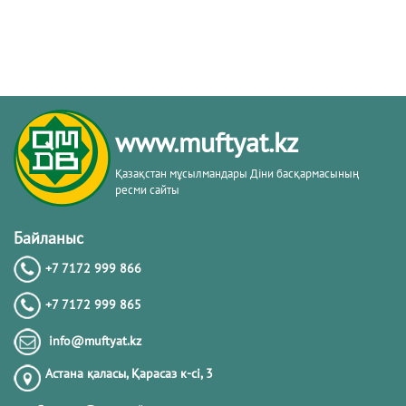
www.muftyat.kz
Қазақстан мұсылмандары Діни басқармасының
ресми сайты
Байланыс
+7 7172 999 866
+7 7172 999 865
info@muftyat.kz
Астана қаласы, Қарасаз к-сi, 3