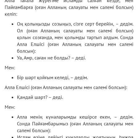
Алла Тағала жүрегіме исламды салған кезде, мен
Пайғамбарға (оған Алланың салауаты мен сәлемі болсын)
келіп:
Оң қолыңызды созыңыз, сізге серт берейін, – дедім.
Ол (оған Алланың салауаты мен сәлемі болсын)
қолын созғанда, мен қолымды тартып алдым. Сонда
Алла Елшісі (оған Алланың салауаты мен сәлемі
болсын):
Уа, Амр, саған не болды? – деді.
Мен:
Бір шарт қойғым келеді, – дедім.
Алла Елшісі (оған Алланың салауаты мен сәлемі болсын):
Қандай шарт? – деді.
Мен:
Алла менің күнәларымды кешірсе екен, – дедім.
Сонда Пайғамбарымыз (оған Алланың салауаты мен
сәлемі болсын):
Ислам өзіне дейінгі күнәларды жоятынын, һижра