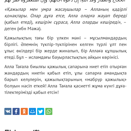
«Қажылар мен умра жасаушылар – Алланың қадірлі
қонақтары. Олар дұға етсе, Алла оларға жауап береді
(қабыл етеді)
, кешірім сұраса, Алла оларды кешіреді»
, –
деген (ибн Мәжә).
Қажылықтың тағы бір үлкен мәні – мұсылмандардың
бірлігі. Әлемнің түкпір-түкпірінен келген түрлі ұлт пен
ұлыс өкілдері бір жерде жиналып, бір Аллаға құлшылық
етеді. Бұл – исламдағы бауырластықтың айқын көрінісі.
Алла Тағала биылғы қажылық сапарына ниет етіп отырған
жандардың ниетін қабыл етіп, ұлы сапарға амандықта
барып келулерін, қажылықтарының «мәбрур қажылық»
болуын нәсіп еткей! Алла Тағала қасиетті жұма күнгі дұға-
тілектерімізді қабыл етсін!