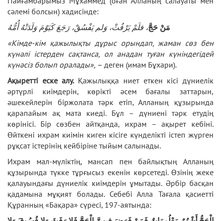
Пайғамбарымыз Мұхаммед (оған Алланың салауаты мен
сәлемі болсын) хадисінде:
مَنْ حَجَّ
، فلَمْ يَرْفُثْ، وَلم يَفْسُقْ، رَجَعَ كَيَوْمَ وَلَدَتْهُ أُمُّهُ
«Кімде-кім қажылықты дұрыс орындап, жаман сөз бен
күнәлі істерден сақтанса, ол анадан туған күніндегідей
күнәсіз болып оралады»,
–
деген (имам Бұхари).
Ақыретті еске алу.
Қажылыққа ниет еткен кісі дүниелік
әртүрлі киімдерін, көрікті әсем бағалы заттарын,
әшекейлерін біржолата тәрк етіп, Алланың құзырында
қарапайым ақ мата киеді. Бұл – дүниені тәрк етудің
көрінісі. Бір сөзбен айтқанда, ихрам – ақырет кебіні.
Өйткені ихрам киімін киген кісіге күнделікті істеп жүрген
рұқсат істерінің кейбіріне тыйым салынады.
Ихрам мал-мүліктің, мансап пен байлықтың Алланың
құзырында түкке тұрғысыз екенін көрсетеді. Өзінің жеке
қалауындағы дүниелік киімдерін ұмытады. Әрбір басқан
қадамына мұқият болады. Себебі Алла Тағала қасиетті
Құранның «Бақара» сүресі, 197-аятында:
الْحَجُّ أَشْهُرٌ مَعْلُومَاتٌ فَمَنْ فَرَضَ فِيهِنَّ الْحَجَّ فَلا رَفَثَ وَلا فُسُوقَ وَلا