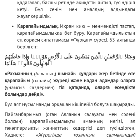
қадағалап, басшы ретінде ақиқатты айтып, түсіндіріп
кетуі. Бұл сенім мен амалдың алдындағы
жауапкершілік.
Қарапайымдылық.
Ихрам кию – менмендікті тастап,
қарапайымдылыққа бет бұру. Қарапайымдылықтың
ең көркем сипаттамасы «Фұрқан» сүресі, 63-аятында
берілген:
وَعِبَادُ ٱلرَّحْمَـٰنِ ٱلَّذِينَ يَمْشُونَ عَلَى ٱلْأَرْضِ هَوْنًۭا وَإِذَا خَاطَبَهُمُ
ٱلْجَـٰهِلُونَ قَالُوا۟ سَلَـٰمًا
«
Рахманның
(Алланың)
шынайы
құлдары
жер
бетінде
өте
қарапайым
(сыпайы)
жүреді
және
надан
адамдар
оларға
(ұнамсыз сөздермен)
тіл
қатқанда,
оларға
есендікте
болыңдар дейді
»
.
Бұл аят мұсылманды әрқашан кішіпейіл болуға шақырады.
Пайғамбарымыз (оған Алланың салауаты мен сәлемі
болсын) қарапайымдылықты иманның негізі, ал
тәкәппарлықты жәннаттың кедергісі деп түсіндірген.
Хадисте:
«Жүрегінде тозаңның салмағындай