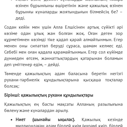
өзінен бұрынғыны өшіретінін және қажылық өзінен
бұрынғы күнәларды жоятындығын білмейсің бе? –
деді.
Содан кейін мен үшін Алла Елшісінен артық сүйікті әрі
көзіме одан ұлық жан болған жоқ. Оған деген зор
құрметімнен көзімді тіке қадап қарай алмайтынмын. Егер
менен оны сипаттап беруді сұраса, шамам келмес еді.
Себебі мен оған қадала қарамайтынмын. Егер сол күйімде
дүниеден өтсем, жәннаттықтардың қатарынан боламын
деп үміттенер едім, – дейді.
Төменде қажылықтың адам баласына беретін негізгі
рухани-тәрбиелік құндылықтарына қысқаша тоқталар
болсақ:
Бірінші:
қажылықтың
рухани құндылықтары
Қажылықтың ең басты мақсаты Алланың разылығына
бөлену және күнәлардан арылу.
Ниет (шынайы ықылас).
Қажылық кезінде
миллиондаған адам бірдей киім (ихрам) киіп, бірдей