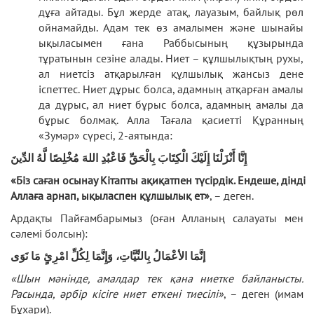
дұға айтады. Бұл жерде атақ, лауазым, байлық рөл
ойнамайды. Адам тек өз амалымен және шынайы
ықыласымен ғана Раббысының құзырында
тұратынын сезіне алады. Ниет – құлшылықтың рухы,
ал ниетсіз атқарылған құлшылық жансыз дене
іспеттес. Ниет дұрыс болса, адамның атқарған амалы
да дұрыс, ал ниет бұрыс болса, адамның амалы да
бұрыс болмақ. Алла Тағала қасиетті Құранның
«Зумәр» сүресі, 2-аятында:
إِنَّا أَنْزَلْنَا إِلَيْكَ الْكِتَابَ بِالْحَقِّ فَاعْبُدِ اللهَ مُخْلِصًا لَّهُ الدِّينَ
«Б
із
с
аған
ос
ынау
К
ітапты
а
қиқатпен
т
үсірдік
. Е
ндеше
, д
інді
Ал
лаға арнап
,
ықыласпен
қ
ұлшылық ет
»
, – деген.
Ардақты Пайғамбарымыз (оған Алланың салауаты мен
сәлемі болсын):
إنَّمَا الأعْمَالُ بِالنِّيَّاتِ، وَإِنَّمَا لِكُلِّ امْرِئٍ مَا نَوَى
«Ш
ын
м
әнінде
, а
малдар
тек қ
ана
н
иетке
ба
йланысты
.
Р
асында, әрбір
к
ісіге
н
иет
е
ткені
т
иесілі
»
, – деген (имам
Бұхари).