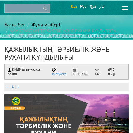
Қаз
Рус
Qaz
قاز
Togg
navi
Басты бет
Жұма мінбері
ҚАЖЫЛЫҚТЫҢ ТӘРБИЕЛІК ЖӘНЕ РУХАНИ ҚҰНДЫЛЫҒЫ
ҚАЖЫЛЫҚТЫҢ ТӘРБИЕЛІК ЖӘНЕ
РУХАНИ ҚҰНДЫЛЫҒЫ
ҚМДБ Уағыз-насихат
0
бөлімі
muftyatkz
15.05.2026
645
пікір
–
|
A
|
+