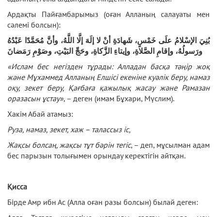
Ардақты Пайғамбарымыз (оған Алланың салауаты мен
сәлемі болсын):
بُنِيَ الإسْلامُ علَى خَمْسٍ، شَهادَةِ أنْ لا إلَهَ إلَّا اللَّهُ، وأنَّ مُحَمَّدًا عَبْدُهُ
ورَسولُهُ، وإقامِ الصَّلاةِ، وإيتاءِ الزَّكاةِ، وحَجِّ البَيْتِ، وصَوْمِ رَمَضانَ
«Ислам бес
негізден
тұрады
:
Алладан
басқа
тәңір
жоқ
және
Мұхаммед
Алланың
Елшісі
екеніне
к
уәлік
беру, намаз
о
қу
, з
екет
беру,
Қағбаға
қажылық
жасау
және
Рамазан
о
разасын
ұстау
»
, – деген (имам Бұхари, Мүслим).
Хакім Абай атамыз:
Руза, намаз, зек
ет
, х
аж
– тал
ассыз
іс
,
Жақсы
болсаң
,
жақсы
т
ұт
б
әрін
те
гіс
, – деп, мұсылман адам
бес парызын толығымен орындау керектігін айтқан.
Қисса
Бірде Амр ибн Ас (Алла оған разы болсын) былай деген: