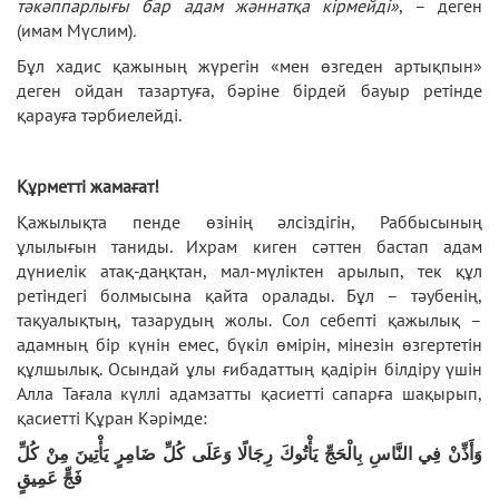
тәкәппарлығы бар адам жәннатқа кірмейді»
, – деген
(имам Мүслим)
.
Бұл хадис қажының жүрегін «мен өзгеден артықпын»
деген ойдан тазартуға, бәріне бірдей бауыр ретінде
қарауға тәрбиелейді.
Құрметті жамағат!
Қажылықта пенде өзінің әлсіздігін, Раббысының
ұлылығын таниды. Ихрам киген сәттен бастап адам
дүниелік атақ-даңқтан, мал-мүліктен арылып, тек құл
ретіндегі болмысына қайта оралады. Бұл – тәубенің,
тақуалықтың, тазарудың жолы. Сол себепті қажылық –
адамның бір күнін емес, бүкіл өмірін, мінезін өзгертетін
құлшылық. Осындай ұлы ғибадаттың қадірін білдіру үшін
Алла Тағала күллі адамзатты қасиетті сапарға шақырып,
қасиетті Құран Кәрімде:
وَأَذِّنْ فِي النَّاسِ بِالْحَجِّ يَأْتُوكَ رِجَالًا وَعَلَى كُلِّ ضَامِرٍ يَأْتِينَ مِنْ كُلِّ
فَجٍّ عَمِيقٍ