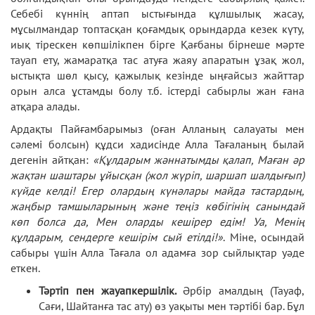
Себебі күннің аптап ыстығында құлшылық жасау,
мұсылмандар топтасқан қоғамдық орындарда кезек күту,
иық тірескен көпшілікпен бірге Қағбаны бірнеше мәрте
тауап ету, жамаратқа тас атуға жаяу апаратын ұзақ жол,
ыстықта шөл қысу, қажылық кезінде ыңғайсыз жайттар
орын алса ұстамды болу т.б. істерді сабырлы жан ғана
атқара алады.
Ардақты Пайғамбарымыз (оған Алланың салауаты мен
сәлемі болсын) құдси хадисінде Алла Тағаланың былай
дегенін айтқан:
«Құлдарым жәннатымды қалап, Маған әр
жақтан шаштары ұйысқан (жол жүріп, шаршап шалдығып)
күйде келді! Егер олардың күнәлары майда тастардың,
жаңбыр тамшыларының және теңіз көбігінің санындай
көп болса да, Мен оларды кешірер едім! Уа, Менің
құлдарым, сендерге кешірім сый етілді!»
. Міне, осындай
сабыры үшін Алла Тағала ол адамға зор сыйлықтар уәде
еткен.
Тәртіп пен жауапкершілік.
Әрбір амалдың (Тауаф,
Сағи, Шайтанға тас ату) өз уақыты мен тәртібі бар. Бұл