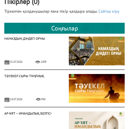
Пікірлер (0)
Тіркелген қолданушылар ғана пікір қалдыра алады.
Сайтқа кіру
Соңғылар
НАМАЗДЫҢ ДІНДЕГІ ОРНЫ
31.07.2026
1309
ТӘУЕКЕЛ СЫРЫ ТҰҢҒИЫҚ
24.07.2026
930
АР-ҰЯТ – ИМАНДЫЛЫҚ БЕЛГІСІ