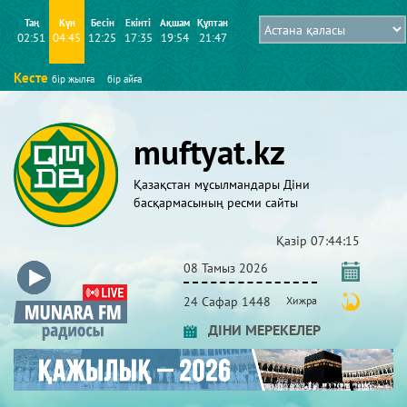
Таң
Күн
Бесін
Екінті
Ақшам
Құптан
02:51
04:45
12:25
17:35
19:54
21:47
Кесте
бір жылға
бір айға
muftyat.kz
Қазақстан мұсылмандары Діни
басқармасының ресми сайты
Қазір
07:44:15
08 Тамыз 2026
24 Сафар 1448
Хижра
ДІНИ МЕРЕКЕЛЕР