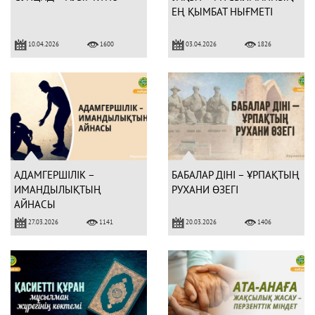
ЕҢ ҚЫМБАТ НЫҒМЕТІ
10.04.2026
03.04.2026
1600
1826
АДАМГЕРШІЛІК –
БАБАЛАР ДІНІ – ҰРПАҚТЫҢ
ИМАНДЫЛЫҚТЫҢ
РУХАНИ ӨЗЕГІ
АЙНАСЫ
27.03.2026
20.03.2026
1141
1406