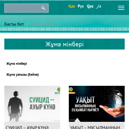
Қаз
Рус
Qaz
قاز
Togg
navi
Басты бет
Жұма мінбері
Жұма мінбері
Жұма мінбері
Жұма уағызы (Бейне)
СУИЦИД – АУЫР КҮНӘ
УАҚЫТ – МҰСЫЛМАННЫҢ