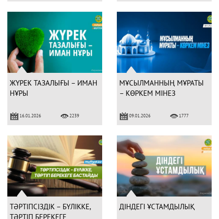
ЖҮРЕК ТАЗАЛЫҒЫ – ИМАН
МҰСЫЛМАННЫҢ МҰРАТЫ
НҰРЫ
– КӨРКЕМ МІНЕЗ
16.01.2026
09.01.2026
2239
1777
ТӘРТІПСІЗДІК – БҮЛІККЕ,
ДІНДЕГІ ҰСТАМДЫЛЫҚ
ТӘРТІП БЕРЕКЕГЕ