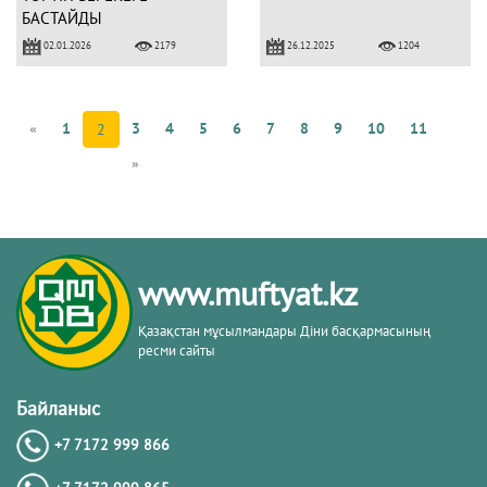
БАСТАЙДЫ
02.01.2026
26.12.2025
2179
1204
«
1
3
4
5
6
7
8
9
10
11
2
»
www.muftyat.kz
Қазақстан мұсылмандары Діни басқармасының
ресми сайты
Байланыс
+7 7172 999 866