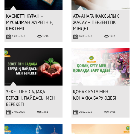
ҚАСИЕТТІ ҚҰРАН –
АТА-АНАҒА ЖАҚСЫЛЫҚ
МҰСЫЛМАН ЖҮРЕГІНІҢ
ЖАСАУ – ПЕРЗЕНТТІК
КӨКТЕМІ
МІНДЕТ
13.03.2026
06.03.2026
1296
1411
ЗЕКЕТ ПЕН САДАҚА
ҚОНАҚ КҮТУ МЕН
БЕРУДІҢ ПАЙДАСЫ МЕН
ҚОНАҚҚА БАРУ ӘДЕБІ
БЕРЕКЕТІ
27.02.2026
20.02.2026
1981
3408