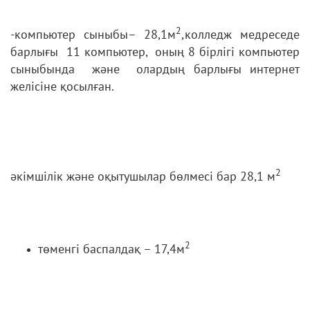
2
-компьютер сыныбы– 28,1м
,колледж медреседе
барлығы 11 компьютер, оның 8 бірлігі компьютер
сыныбында және олардың барлығы интернет
желісіне қосылған.
2
әкімшілік және оқытушылар бөлмесі бар 28,1 м
2
төменгі баспалдақ – 17,4м