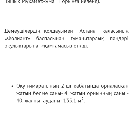
Ышық Мұхаметжұма 1 орынға иеленді.
Демеушілердің қолдауымен Астана қаласының
«Фолиант» баспасынан гуманитарлық пәндері
оқулықтарына «қамтамасыз етілді.
Оқу ғимаратының 2-ші қабатында орналасқан
жатын бөлме саны- 4, жатын орнынның саны -
2
40, жалпы ауданы- 135,1 м
.