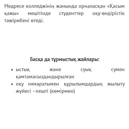
Медресе колледжінің жанында орналасқан «Қасым
қажы» мешітінде студенттер оқу-өндірістік
тәжірибені өтеді.
Басқа да тұрмыстық жайлары:
ыстық және суық сумен
қамтамасыздандырылған
оқу ғимаратымен құрылымдардың жылыту
жүйесі –пешті (көмірмен)