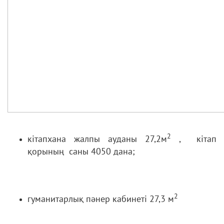
2
кітапхана жалпы ауданы 27,2м
, кітап
қорының саны 4050 дана;
2
гуманитарлық пәнер кабинеті 27,3 м