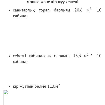
монша және кір жуу кешені
2
санитарлық торап барлығы 20,6 м
-10
кабина;
2 -
себезгі кабиналары барлығы 18,3 м
10
кабина;
2
кір жуатын бөлме 11,0м