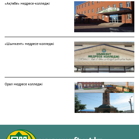
«Ақтөбе» медресе-колледжі
«Шымкент» медресе-колледжі
Орал медресе колледжі
Әбу Ханифа медресе колледжі