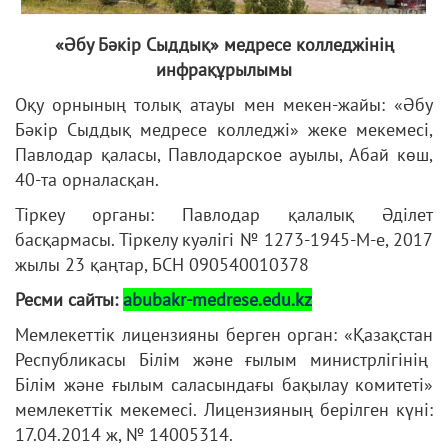
«Әбу Бәкір Сыддық»
медресе колледжінің
инфрақұрылымы
Оқу орнының толық атауы мен мекен-жайы: «Әбу
Бәкір Сыддық медресе колледжі» жеке мекемесі,
Павлодар қаласы, Павлодарское ауылы, Абай көш,
40-та орналасқан.
Тіркеу органы: Павлодар қалалық Әділет
басқармасы. Тіркелу куәлігі № 1273-1945-М-е, 2017
жылы 23 қаңтар, БСН 090540010378
Ресми сайты:
abubakr-medrese.edu.kz
Мемлекеттік лицензияны берген орган: «Қазақстан
Республикасы Білім және ғылым министрлігінің
Білім және ғылым саласындағы бақылау комитеті»
мемлекеттік мекемесі. Лицензияның берілген күні:
17.04.2014 ж, № 14005314.