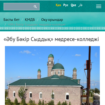
Қаз
Рус
Qaz
قاز
Togg
navi
Басты бет
ҚМДБ
Оқу орындар
«Әбу Бәкір Сыддық» медресе-колледжі
«Әбу Бәкір Сыддық» медресе-колледжі