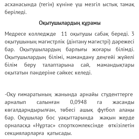
асханасында (тегін) күніне үш мезгіл ыстық тамақ
беріледі.
Оқытушылардың құрамы
Медресе колледжде 11 оқытушы сабақ береді. 3
оқытушының магистрлік (дінтану магистрі) дәрежесі
бар. Оқытушылардың барлығы жоғары білімді.
Оқытушылардың білімі, мамандану деңгейі жүйелі
білім беру талаптарына сай, мамандықтары
оқытатын пәндеріне сәйкес келеді.
-Оқу ғимаратының жанында арнайы студенттерге
арналып салынған 0,0948 га жасанды
көгалдарндырылған, төбесі ашық футбол алаңы
бар. Оқушылар бос уақыттарында жақын жерде
орналасқа «Нұртас» спорткомлексінде өткізілетін
секцияларларға қатысады.