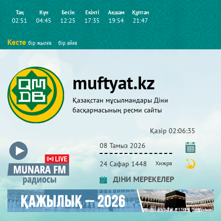
Таң
Күн
Бесін
Екінті
Ақшам
Құптан
02:51
04:45
12:25
17:35
19:54
21:47
Кесте
бір жылға
бір айға
muftyat.kz
Қазақстан мұсылмандары Діни
басқармасының ресми сайты
Қазір
02:06:36
08 Тамыз 2026
24 Сафар 1448
Хижра
ДІНИ МЕРЕКЕЛЕР