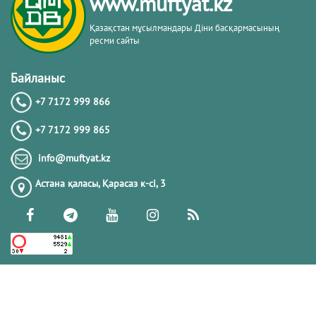
www.muftyat.kz
Қазақстан мұсылмандары Діни басқармасының
ресми сайты
Астана медресе-колледжі
Байланыс
+7 7172 999 866
+7 7172 999 865
Үшқоңыр медресе колледжі
info@muftyat.kz
Астана қаласы, Қарасаз к-сi, 3
«Һибатулла Тарази» медресе-
колледжі