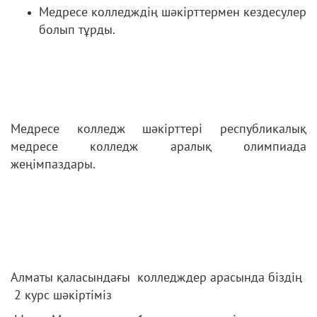
Медресе колледждің шәкірттермен кездесулер
болып тұрды.
Медресе колледж шәкірттері республикалық
медресе колледж аралық олимпиада
жеңімпаздары.
Алматы қаласындағы колледждер арасында біздің
2 курс шәкіртіміз