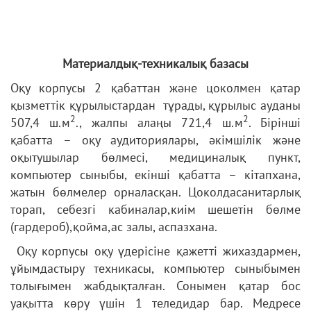
Материалдық-техникалық базасы
Оқу корпусы 2 қабаттан және цоколмен қатар
қызметтік құрылыстардан тұрады, құрылыс ауданы
2
2
507,4 ш.м
., жалпы алаңы 721,4 ш.м
. Бірінші
қабатта – оқу аудиториялары, әкімшілік және
оқытушылар бөлмесі, медициналық пункт,
компьютер сыныбы, екінші қабатта – кітапхана,
жатын бөлмелер орналасқан. Цоколдасанитарлық
торап, себезгі кабиналар,киім шешетін бөлме
(гардероб),қойма,ас залы, аспазхана.
Оқу корпусы оқу үдерісіне қажетті жихаздармен,
ұйымдастыру техникасы, компьютер сыныбымен
толығымен жабдықталған. Сонымен қатар бос
уақытта көру үшін 1 теледидар бар. Медресе