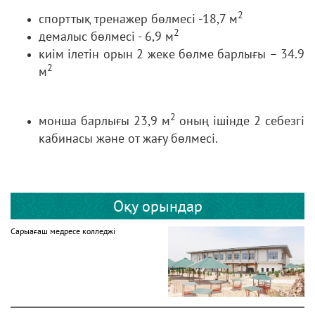
2
спорттық тренажер бөлмесі -18,7 м
2
демалыс бөлмесі - 6,9 м
киім ілетін орын 2 жеке бөлме барлығы – 34.9
2
м
2
монша барлығы 23,9 м
оның ішінде 2 себезгі
кабинасы және от жағу бөлмесі.
Оқу орындар
Сарыағаш медресе колледжі