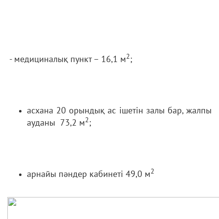
2
- медициналық пункт – 16,1 м
;
асхана 20 орындық ас ішетін залы бар, жалпы
2
ауданы 73,2 м
;
2
арнайы пәндер кабинеті 49,0 м