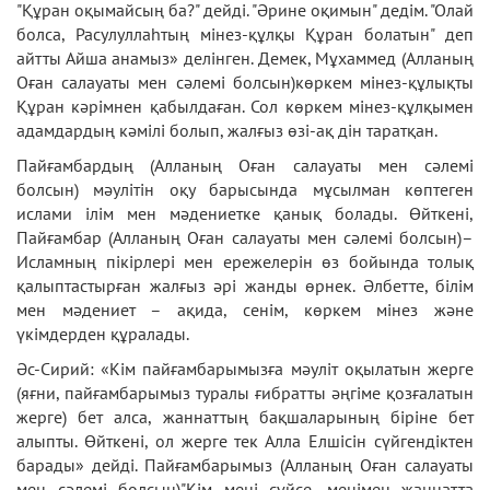
"Құран оқымайсың ба?" дейдi. "Әрине оқимын" дедім. "Олай
болса, Расулуллаһтың мінез-құлқы Құран болатын" деп
айтты Айша анамыз» делінген. Демек, Мұхаммед (Алланың
Оған салауаты мен сәлемі болсын)көркем мінез-құлықты
Құран кәрімнен қабылдаған. Сол көркем мінез-құлқымен
адамдардың кәмілі болып, жалғыз өзі-ақ дін таратқан.
Пайғамбардың (Алланың Оған салауаты мен сәлемі
болсын) мәулітін оқу барысында мұсылман көптеген
ислами ілім мен мәдениетке қанық болады. Өйткені,
Пайғамбар (Алланың Оған салауаты мен сәлемі болсын)–
Исламның пікірлері мен ережелерін өз бойында толық
қалыптастырған жалғыз әрі жанды өрнек. Әлбетте, білім
мен мәдениет – ақида, сенім, көркем мінез және
үкімдерден құралады.
Әс-Сирий: «Кім пайғамбарымызға мәуліт оқылатын жерге
(яғни, пайғамбарымыз туралы ғибратты әңгіме қозғалатын
жерге) бет алса, жаннаттың бақшаларының біріне бет
алыпты. Өйткені, ол жерге тек Алла Елшісін сүйгендіктен
барады» дейді. Пайғамбарымыз (Алланың Оған салауаты
мен сәлемі болсын)"Кім мені сүйсе, менімен жаннатта