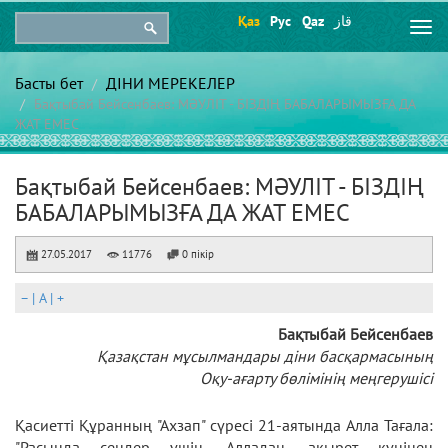
Қаз
Рус
Qaz
قاز
Togg
navi
Басты бет
ДІНИ МЕРЕКЕЛЕР
Бақтыбай Бейсенбаев: МӘУЛІТ - БІЗДІҢ БАБАЛАРЫМЫЗҒА ДА
ЖАТ ЕМЕС
Бақтыбай Бейсенбаев: МӘУЛІТ - БІЗДІҢ
БАБАЛАРЫМЫЗҒА ДА ЖАТ ЕМЕС
27.05.2017
11776
0 пікір
–
|
A
|
+
Бақтыбай Бейсенбаев
Қазақстан мұсылмандары діни басқармасының
Оқу-ағарту бөлімінің меңгерушісі
Қасиетті Құранның "Ахзап" сүресi 21-аятында Алла Тағала:
"Расында сендер үшiн, Алладан, ақырет күнiнен