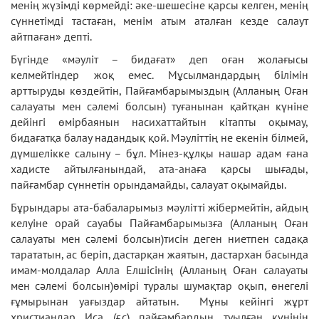
менің жүзімді көрмейді: әке-шешесіне қарсы келген, менің
сүннетімді тастаған, менім атым аталған кезде салаут
айтпаған» депті.
Бүгінде «мәуліт – бидағат» деп оған жолағысы
келмейтіндер жоқ емес. Мұсылмандардың білімін
арттыруды көздейтін, Пайғамбарымыздың (Алланың Оған
салауаты мен сәлемі болсын) туғанынан қайтқан күніне
дейінгі өмірбаянын насихаттайтын кітапты оқымау,
бидағатқа балау надандық қой. Мәуліттің не екенін білмей,
дүмшелікке салыну – бұл. Мінез-құлқы нашар адам ғана
хадисте айтылғанындай, ата-анаға қарсы шығады,
пайғамбар сүннетін орындамайды, салауат оқымайды.
Бұрындары ата-бабаларымыз мәулітті жібермейтін, айдың
келуіне орай сауабы Пайғамбарымызға (Алланың Оған
салауаты мен сәлемі болсын)тисін деген ниетпен садақа
тарататын, ас беріп, дастарқан жаятын, дастархан басында
имам-молдалар Алла Елшісінің (Алланың Оған салауаты
мен сәлемі болсын)өмірі туралы шумақтар оқып, өнегелі
ғұмырынан уағыздар айтатын. Мұны кейінгі жұрт
христиандар Иса (ғ.с) пайғамбардың туылған күнінін