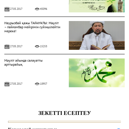
27.05.2017
45096
Наурызбай қажы ТАҒАНҰЛЫ: Мәуліт
– пайғамбар мейірімін сүйіншілейтін
мереке!
27.05.2017
15253
Мәуліт айында салауатты
арттырайық
27.05.2017
18957
Батыржан Берденұлы: Тәлімі мол
мәуліт айы – мүбәрак болғай!
27.05.2017
11440