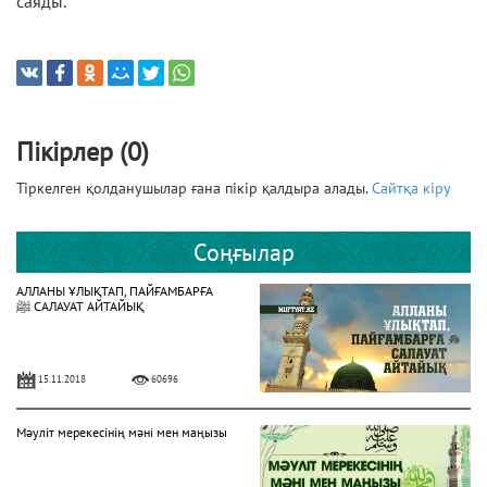
саяды.
Пікірлер (0)
Тіркелген қолданушылар ғана пікір қалдыра алады.
Сайтқа кіру
Соңғылар
АЛЛАНЫ ҰЛЫҚТАП, ПАЙҒАМБАРҒА
ﷺ САЛАУАТ АЙТАЙЫҚ
15.11.2018
60696
Мәуліт мерекесінің мәні мен маңызы