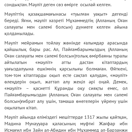
сондықтан. Мәулiт деген сөз өмірге осылай келген.
Мәулiттің қазақшамағынасы «туылған уақыт» дегенді
бередi. Яғни, мәуліт хазреті Мұхаммедтің (Алланың Оған
салауаты мен сәлемі болсын) дүниеге келген айына
қолданылады.
Мәуліт мейрамын тойлау жөнінде ғалымдар арасында
қайшылық бары рас. Ал, Пайғамбарымыздың (Алланың
Оған салауаты мен сәлемі болсын)толық өмірбаяны туралы
айтылатын «мәуліт» атты дастан кітаптардың
уағыздалуына ешкімнің қарсылығы болмаған. Өйткені,
том-том кітаптарды оқып есте сақтап қалудан, «мәуліт»
өлеңдерін оқып, жаттап алу жеңіл әрі оңай. Демек,
«мәуліт» – қасиетті Құранды оқу сияқты емес, ол
Пайғамбарымыздан (Алланың Оған салауаты мен сәлемі
болсын)ғибрат алу үшін, тамаша өнегелерін үйрену үшін
оқылатын кітап.
Мәуліт айында еліміздегі мешіттерде 1317 жылы қайтқан,
Мадина Мунаууара қаласының мүфтиі Жағфар ибн
Исмағил ибн Зайн әл-Абидин ибн Мұхаммед әл-Барзанжи