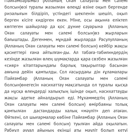
Пайғамбарымыз (Алланың Оған салауаты мен сәлемі
болсын)өзі туралы жазылған өлеңді өзіне оқып бергенде
ризалығын білдіріп, үстіндегі шекпенін шешіп, оқып
берген кісіге кидірген екен. Міне, осы ақынға елiктеп
көптеген шайырлар да қос дүние сәуарына (Алланың
Оған салауаты мен сәлемі болсын)өз жырларын
бағыштады. Дегенмен, мұндай жырларда Расулулланың
(Алланың Оған салауаты мен сәлемі болсын) кейбір жақсы
қасиеттері ғана айтылған-ды. Ал табаға-табиғиндердің
кезінде жазылған өлең шумақтарда қара сөзбен жазылған
«сияр» кітаптарындағы барлық тақырыптар басынан
аяғына дейін қамтылды. Сол ғасырдағы дін ғұламалары
Пайғамбар (Алланың Оған салауаты мен сәлемі
болсын)өнегесін насихаттау мақсатында ол туралы қысқа
да нұсқа өлеңдерді халықтың ішінде оқып, насихаттауды
жақсы әдетке айналдырып еді. Мұхаммедтің (Алланың
Оған салауаты мен сәлемі болсын) өмірбаяны толық
қамтылған дастандарды халық «мәуліт» деп атаған.
Өйткені, ол шығармалар көбіне Пайғамбар (Алланың Оған
салауаты мен сәлемі болсын) туылған айда оқылатын.
Рабиүл әууал айының екінші аты мәуліт болып кетуі