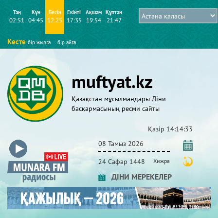
Таң
Күн
Бесін
Екінті
Ақшам
Құптан
02:51
04:45
12:25
17:35
19:54
21:47
Кесте
бір жылға
бір айға
muftyat.kz
Қазақстан мұсылмандары Діни
басқармасының ресми сайты
Қазір
14:14:34
08 Тамыз 2026
24 Сафар 1448
Хижра
ДІНИ МЕРЕКЕЛЕР