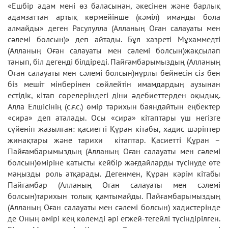
«Ешбір адам менi өз баласынан, әкесінен және барлық
адамзаттан артық көрмейiнше (кәміл) иманды бола
алмайды» деген Расулулла (Алланың Оған салауаты мен
сәлемі болсын)» деп айтады. Бұл хазреті Мұхаммедті
(Алланың Оған салауаты мен сәлемі болсын)жақсылап
танып, біл дегенді білдіреді. Пайғамбарымыздың (Алланың
Оған салауаты мен сәлемі болсын)нұрлы бейнесін сіз бен
біз мешіт мінберінен сөйлейтін имамдардың аузынан
естідік, кітап сөрелеріндегі діни әдебиеттерден оқыдық.
Алла Елшісінің (с.ғ.с.) өмір тарихын баяндайтын еңбектер
«сира» деп аталады. Осы «сира» кітаптары үш негізге
сүйеніп жазылған: қасиетті Құран кітабы, хадис шәріптер
жинақтары және тарихи кітаптар. Қасиетті Құран –
Пайғамбарымыздың (Алланың Оған салауаты мен сәлемі
болсын)өміріне қатысты кейбір жағдайларды түсінуде өте
маңызды роль атқарады. Дегенмен, Құран кәрім кітабы
Пайғамбар (Алланың Оған салауаты мен сәлемі
болсын)тарихын толық қамтымайды. Пайғамбарымыздың
(Алланың Оған салауаты мен сәлемі болсын) хадистерінде
де Оның өмірі кең көлемді әрі егжей-тегейлі түсіндірілген.