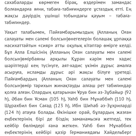
сахабаларды көрмеген бірақ, өздерімен замандас
болғандарға яғни, табаға-табиғиндерге ұстаздық етті. Ең
жақсы дәуірдің үшінші тобындағы қауым – табаға-
табиғиндер.
Уақыт талабымен, Пайғамбарымыздың (Алланың Оған
салауаты мен сәлемі болсын)өнегелерін болашақ ұрпаққа
насихаттайтын «сияр» атты оқулық кітаптар өмірге келді.
Бұл Алла Елшісінің (Алланың Оған салауаты мен сәлемі
болсын)өмірбаяны арқылы Құран кәрім мен хадис
шәріптерді кең түсінуге, аят-хадис үкімін дұрыс амалға
асыруға, исламды дұрыс әрі жақсы білуге үретеді.
Пайғамбардың (Алланың Оған салауаты мен сәлемі
болсын)өмір тарихын жинақтауды алғаш рет табиғиндар
қолға алған. Олардың қатарынан Ұруа бин әз-Зұбайыр (92
һ), Әбан бин Ұсман (105 һ), Уаһб бин Мұнаббиһ (110 һ),
Шұрахбил бин Сағад (123 һ), Ибн Шиһаб әз-Зұхриларді
(124 һ) атауға болады. Өкінішке орай, бұлардың жазған
еңбектерінің бірі де біздің заманамызға жетпеді, тек
кейбір бөлімдері ғана жеткен. Уәһб бин Мұнаббих
еңбектерінің кейбірі қазір Германиядағы Хайдельберг