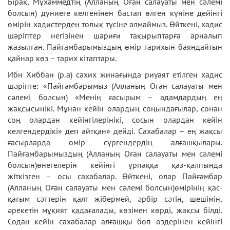
Бірақ, Мұхаммедтің (Алланың Оған салауаты мен сәлемі
болсын) дүниеге келгенінен бастап өлген күніне дейінгі
өмірін хадистерден толық түсіне алмаймыз. Өйткені, хадис
шәріптер негізінен шариғи тақырыптарға арналып
жазылған. Пайғамбарымыздың өмір тарихын баяндайтын
қайнар көз – тарих кітаптары.
Ибн Хиббан (р.а) сахих жинағында риуаят етілген хадис
шәріпте: «Пайғамбарымыз (Алланың Оған салауаты мен
сәлемі болсын) «Менің ғасырым – адамдардың ең
жақсысынікі. Мұнан кейін олардың соңындағылар, сонан
соң олардан кейінгілерінікі, сосын олардан кейін
келгендердікі» деп айтқан» дейді. Сахабалар – ең жақсы
ғасырларда өмір сүргендердің алғашқылары.
Пайғамбарымыздың (Алланың Оған салауаты мен сәлемі
болсын)өнегелерін кейінгі ұрпаққа қаз-қалпында
жіткізген – осы сахабалар. Өйткені, олар Пайғамбар
(Алланың Оған салауаты мен сәлемі болсын)өмірінің қас-
қағым сәттерін қалт жібермей, әрбір сәтін, шешімін,
әрекетін мұқият қадағалады, көзімен көрді, жақсы білді.
Содан кейін сахабалар алғашқы боп өздерінен кейінгі