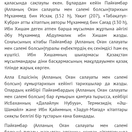
қаласында сақтаулы екен. Бұлардан кейін Пайғамбар
(Алланың Оған салауаты мен сәлемі болсын)тарихын
Мұхаммед бин Исхақ (152 һ), Уақит (207), «Табақатул-
Кубра» атты кітаптың авторы Мұхаммед бин Сағад (130 һ),
Ибн Хишам деген атпен барша мұсылман жұртына әйгілі
Әбу Мұхаммед Абдулмалик ибн Хишам жазды.
Соңғысының кітабы Пайғамбар (Алланың Оған салауаты
мен сәлемі болсын)туралы еңбектердің ең сенімдісі һәм ең
күштісі. Ибн Хишамның шығармасы Қазақстан
мұсылмандары діни басқармасының мақұлдауымен қазақ
тілінде жарық көрген.
Алла Елшісінің (Алланың Оған салауаты мен сәлемі
болсын) ғұмыртарихын кейінгі тарихшылар да жазды.
Олардың кейбірі Пайғамбардың (Алланың Оған салауаты
мен сәлемі болсын) бар ғұмырын қамтуға тырысса, кейбірі
Исбаханның «Далайлун Нубууә», Термизидің «Әш-
Шамайл» және Ибн Қайимның «Задул-Мағад» кітаптары
сияқты белгілі бір тұстарын ғана баяндады.
Пайғамбар (Алланың Оған салауаты мен сәлемі
болсын) туралы жазылған алғашқы «сира» кітаптарында