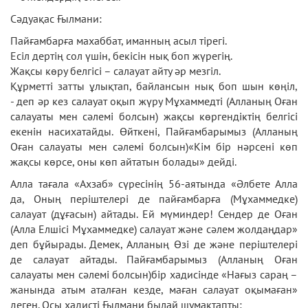
Сәдуақас Ғылмани:
Пайғамбарға махаббат, иманның асыл тірегі.
Есіл дертің сол үшін, бекісін нық боп жүрегің.
Жақсы көру белгісі – салауат айту әр мезгіл.
Құрметті затты ұлықтап, байлансын нық боп шын көңіл,
- деп әр кез салауат оқып жүру Мұхаммедті (Алланың Оған
салауаты мен сәлемі болсын) жақсы көргендіктің белгісі
екенін насихатайды. Өйткені, Пайғамбарымыз (Алланың
Оған салауаты мен сәлемі болсын)«Кім бір нәрсені көп
жақсы көрсе, оны көп айтатын болады» дейді.
Алла тағала «Ахзаб» сүресінің 56-аятында «Әлбете Алла
да, Оның періштелері де пайғамбарға (Мұхаммедке)
салауат (дұғасын) айтады. Ей мүминдер! Сендер де Оған
(Алла Елшісі Мұхаммедке) салауат және сәлем жолдаңдар»
деп бұйырады. Демек, Алланың Өзі де және періштелері
де салауат айтады. Пайғамбарымыз (Алланың Оған
салауаты мен сәлемі болсын)бір хадисінде «Нағыз сараң –
жанында атым аталған кезде, маған салауат оқымаған»
деген. Осы хадисті Ғылмани былай шумақтапты: