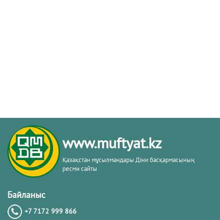
www.muftyat.kz
Қазақстан мұсылмандары Діни басқармасының
ресми сайты
Байланыс
+7 7172 999 866