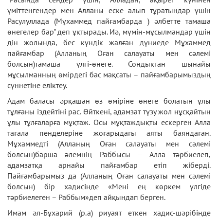
үмiттенгендер мен Алланы еске алып тұратындар үшiн
Расулуллада (Мұхаммед пайғамбарда ) әлбетте тамаша
өнегелер бар" деп ұқтырады. Иә, мүмін-мұсылмандар үшін
дін жолында, бес күндік жалған дүниеде Мұхаммед
пайғамбар (Алланың Оған салауаты мен сәлемі
болсын)тамаша үлгі-өнеге. Сондықтан шынайы
мұсылманның өмірдегі бас мақсаты – пайғамбарымыздың
сүннетіне еліктеу.
Адам баласы әрқашан өз өміріне өнеге болатын ұлы
тұлғаны іздейтіні рас. Өйткені, адамзат түзу жол нұсқайтын
ұлы тұлғаларға мұқтаж. Осы мұқтаждықты ескерген Алла
тағала пенделеріне жоғарыдағы аяты баяндаған.
Мұхаммедті (Алланың Оған салауаты мен сәлемі
болсын)барша әлемнің Раббысы – Алла тәрбиелеп,
адамзатқа арнайы пайғамбар етіп жіберді.
Пайғамбарымыз да (Алланың Оған салауаты мен сәлемі
болсын) бір хадисінде «Мені ең көркем үлгіде
тәрбиелеген – Раббым»деп айқындап берген.
Имам әл-Бұхарий (р.а) риуаят еткен хадис-шәрібінде