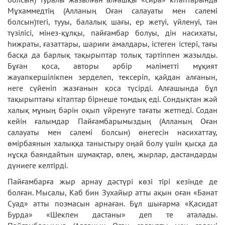
Мұхаммедтің (Алланың Оған салауаты мен сәлемі
болсын)тегі, тууы, балалық шағы, ер жетуі, үйленуі, тән
түзілісі, мінез-құлқы, пайғамбар болуы, дін насихаты,
һижраты, ғазаттары, шариғи амалдары, істеген істері, тағы
басқа да барлық тақырыптар толық тәртіппен жазылды.
Бұған қоса, авторы әрбір мәліметті мұқият
жауапкершілікпен зерделеп, тексеріп, қайдан алғанын,
неге сүйеніп жазғанын қоса түсірді. Алғашында бұл
тақырыптағы кітаптар бірнеше томдық еді. Сондықтан жәй
халық мұның бәрін оқып үйренуге тағаты жетпеді. Содан
кейін ғалымдар Пайғамбарымыздың (Алланың Оған
салауаты мен сәлемі болсын) өнегесін насихаттау,
өмірбаянын халыққа таныстыру оңай болу үшін қысқа да
нұсқа баяндайтын шумақтар, өлең, жырлар, дастандарды
дүниеге келтірді.
Пайғамбарға жыр арнау дәстүрi көзi тiрi кезiнде де
болған. Мысалы, Каб бин Зухайыр атты ақын оған «Банат
Суад» атты поэмасын арнаған. Бұл шығарма «Қасидат
Бурда» «Шекпен дастаны» деп те аталады.