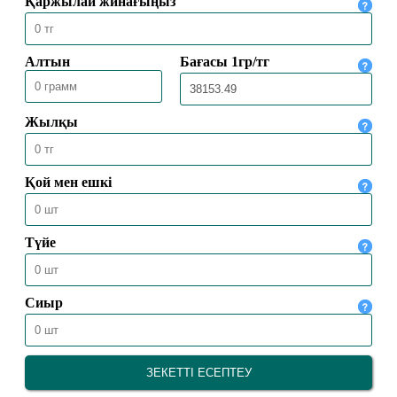
Нұрбек Есмағанбет: МҮБӘРАК
МӘУЛІТ МЕРЕКЕСІ
27.05.2017
11625