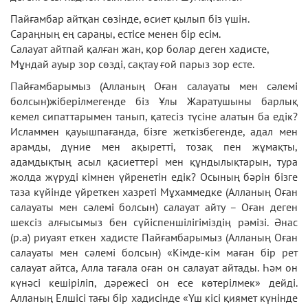
Пайғамбар айтқан сөзінде, өсиет қылып біз үшін.
Сараңның ең сараңы, естісе менен бір есім.
Салауат айтпай қалған жан, қор болар деген хадисте,
Мұндай ауыр зор сөзді, сақтау ғой парыз зор есте.
Пайғамбарымыз (Алланың Оған салауаты мен сәлемі
болсын)жіберілмегенде біз Ұлы Жаратушыны барлық
кемел сипаттарымен танып, қатесіз түсіне алатын ба едік?
Исламмен қауышпағанда, бізге жеткізбегенде, адал мен
арамды, дүние мен ақыретті, тозақ пен жұмақты,
адамдықтың асыл қасиеттері мен құндылықтарын, тура
жолда жүруді кімнен үйренетін едік? Осының бәрін бізге
таза күйінде үйреткен хазреті Мұхаммедке (Алланың Оған
салауаты мен сәлемі болсын) салауат айту – Оған деген
шексіз алғысымыз бен сүйіспеншілігіміздің рәмізі. Әнас
(р.а) риуаят еткен хадисте Пайғамбарымыз (Алланың Оған
салауаты мен сәлемі болсын) «Кімде-кім маған бір рет
салауат айтса, Алла тағала оған он салауат айтады. Һәм он
күнәсі кешіріліп, дәрежесі он есе көтерілмек» дейді.
Алланың Елшісі тағы бір хадисінде «Үш кісі қиямет күнінде