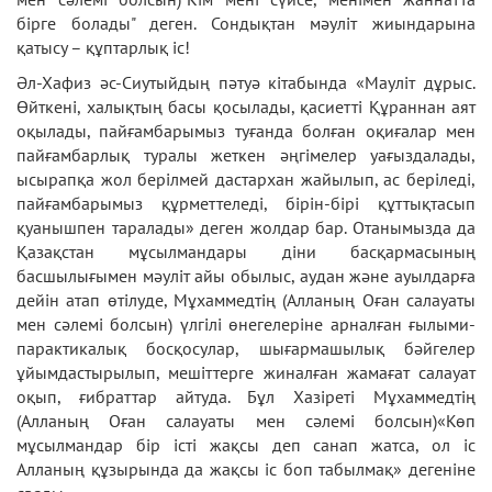
бірге болады" деген. Сондықтан мәуліт жиындарына
қатысу – құптарлық іс!
Әл-Хафиз әс-Сиутыйдың пәтуә кітабында «Мауліт дұрыс.
Өйткені, халықтың басы қосылады, қасиетті Құраннан аят
оқылады, пайғамбарымыз туғанда болған оқиғалар мен
пайғамбарлық туралы жеткен әңгімелер уағыздалады,
ысырапқа жол берілмей дастархан жайылып, ас беріледі,
пайғамбарымыз құрметтеледі, бірін-бірі құттықтасып
қуанышпен таралады» деген жолдар бар. Отанымызда да
Қазақстан мұсылмандары діни басқармасының
басшылығымен мәуліт айы обылыс, аудан және ауылдарға
дейін атап өтілуде, Мұхаммедтің (Алланың Оған салауаты
мен сәлемі болсын) үлгілі өнегелеріне арналған ғылыми-
парактикалық босқосулар, шығармашылық бәйгелер
ұйымдастырылып, мешіттерге жиналған жамағат салауат
оқып, ғибраттар айтуда. Бұл Хазіреті Мұхаммедтің
(Алланың Оған салауаты мен сәлемі болсын)«Көп
мұсылмандар бiр iстi жақсы деп санап жатса, ол iс
Алланың құзырында да жақсы іс боп табылмақ» дегеніне