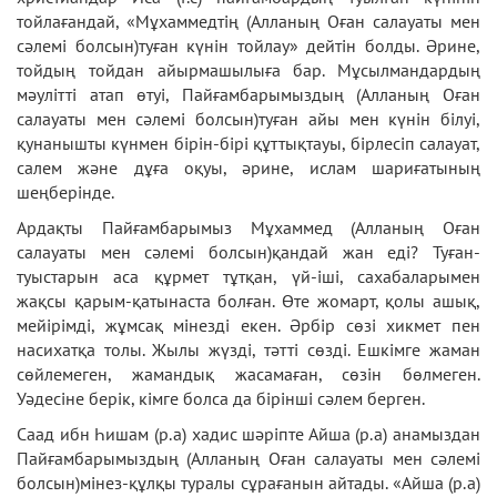
тойлағандай, «Мұхаммедтің (Алланың Оған салауаты мен
сәлемі болсын)туған күнін тойлау» дейтін болды. Әрине,
тойдың тойдан айырмашылыға бар. Мұсылмандардың
мәулітті атап өтуі, Пайғамбарымыздың (Алланың Оған
салауаты мен сәлемі болсын)туған айы мен күнін білуі,
қунанышты күнмен бірін-бірі құттықтауы, бірлесіп салауат,
салем және дұға оқуы, әрине, ислам шариғатының
шеңберінде.
Ардақты Пайғамбарымыз Мұхаммед (Алланың Оған
салауаты мен сәлемі болсын)қандай жан еді? Туған-
туыстарын аса құрмет тұтқан, үй-іші, сахабаларымен
жақсы қарым-қатынаста болған. Өте жомарт, қолы ашық,
мейірімді, жұмсақ мінезді екен. Әрбір сөзі хикмет пен
насихатқа толы. Жылы жүзді, тәтті сөзді. Ешкімге жаман
сөйлемеген, жамандық жасамаған, сөзін бөлмеген.
Уәдесіне берік, кімге болса да бірінші сәлем берген.
Саад ибн Һишам (р.а) хадис шәріпте Айша (р.а) анамыздан
Пайғамбарымыздың (Алланың Оған салауаты мен сәлемі
болсын)мінез-құлқы туралы сұрағанын айтады. «Айша (р.а)