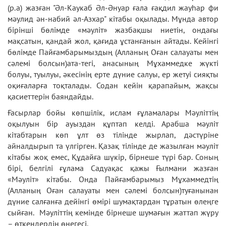
(р.а) жазған "Әл-Каукаб Әл-Әнуар ғала ғақдил жауһар фи
мәулид ән-набий әл-Азхар" кітабы оқылады. Мұнда автор
бірінші бөлімде «мәуліт» жазбақшы ниетін, ондағы
мақсатын, қандай жол, қағида ұстанғанын айтады. Кейінгі
бөлімде Пайғамбарымыздың (Алланың Оған салауаты мен
сәлемі болсын)ата-тегі, анасының Мұхаммедке жүкті
болуы, туылуы, әкесінің ерте дүние салуы, ер жетуі сияқты
оқиғаларға тоқталады. Содан кейін қарапайым, жақсы
қасиеттерін баяндайды.
Ғасырлар бойы көпшілік, ислам ғұламалары Мәуліттің
оқылуын бір ауыздан құптап келді. Арабша мәуліт
кітабтарын көп ұлт өз тілінде жырлап, дәстүріне
айналдырып та үлгірген. Қазақ тілінде де жазылған мәуліт
кітабы жоқ емес, Құдайға шүкір, бірнеше түрі бар. Соның
бірі, белгілі ғұлама Садуақас қажы Ғылмани жазған
«Мәуліт» кітабы. Онда Пайғамбарымыз Мұхаммедтің
(Алланың Оған салауаты мен сәлемі болсын)туғанынан
дүние салғанға дейінгі өмірі шумақтардан тұратын өлеңге
сыйған. Мәуліттің кемінде бірнеше шумағын жаттап жүру
– өткендердің өнегесі.