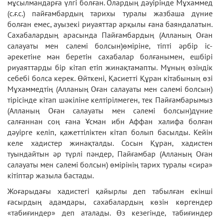
мұсылмандарға үлгі болған. Олардың дәуірінде Мұхаммед
(с.ғ.с.) пайғамбардың тарихы туралы жазбаша дүние
болған емес, ауызекі риуаяттар арқылы ғана баяндалатын.
Сахабалардың арасында Пайғамбардың (Алланың Оған
салауаты мен сәлемі болсын)өміріне, тіпті әрбір іс-
әрекетіне мән беретін сахабалар болғанымен, ешбірі
риуаяттарды бір кітап етіп жинақтамапты. Мұның өзіндік
себебі болса керек. Өйткені, Қасиетті Құран кітабының өзі
Мұхаммедтің (Алланың Оған салауаты мен сәлемі болсын)
тірісінде кітап шәкіліне келтірілмеген, тек Пайғамбарымыз
(Алланың Оған салауаты мен сәлемі болсын)дүние
салғаннан соң ғана Ұсман ибн Аффан халифа болған
дәуірге келіп, қажеттіліктен кітап болып басылды. Кейін
келе хадистер жинақталды. Сосын Құран, хадистен
туындайтын әр түрлі пәндер, Пайғамбар (Алланың Оған
салауаты мен сәлемі болсын) өмірінің тарих туралы «сира»
кітіптар жазыла бастады.
Жоғарыдағы хадистегі қайырлы деп табылған екінші
ғасырдың адамдары, сахабалардың көзін көргендер
«табиғиндер» деп аталады. Өз кезегінде, табиғиндер