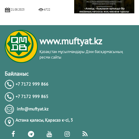
21.08.2023
6722
Дұға соңынан бет сипау – мұстахаб
www.muftyat.kz
02.06.2023
13609
Қазақстан мұсылмандары Діни басқармасының
ресми сайты
Шейх Сағид Абдуллатиф Фуданың
сөзі
Байланыс
+7 7172 999 866
29.05.2023
6492
+7 7172 999 865
Жақсы және жаман бидғат
info@muftyat.kz
Астана қаласы, Қарасаз к-сi, 3
22.05.2023
9715