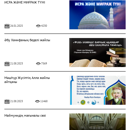
ИСРА ЖӘНЕ МИҒРАЖ ТҮНІ
26.01.2025
4230
Әбу Ханифаның беделі жайлы
21.08.2023
7569
Мәшһүр Жүсіптің Алла жайлы
айтқаны
21.08.2023
11468
Маймунидің мағыналы сөзі