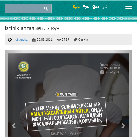
Қаз
Рус
Qaz
قاز
Togg
navi
Ізгілік апталығы. 5-күн
muftyat.kz
20.08.2021
5785
0 пікір
Previous
Next