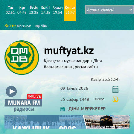
Таң
Күн
Бесін
Екінті
Ақшам
Құптан
02:51
04:45
12:25
17:35
19:54
21:47
Кесте
бір жылға
бір айға
muftyat.kz
Қазақстан мұсылмандары Діни
басқармасының ресми сайты
Қазір
23:53:54
09 Тамыз 2026
25 Сафар 1448
Хижра
ДІНИ МЕРЕКЕЛЕР