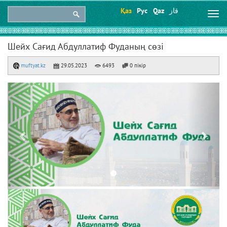
Қаз
Рус
Qaz
قاز
Togg
navi
Шейх Сағид Абдуллатиф Фуданың сөзі
muftyat.kz
29.05.2023
6493
0 пікір
Previous
Next