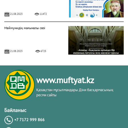
21.08.2023
11472
Маймунидің мағыналы сөзі
21.08.2023
6725
Дұға соңынан бет сипау – мұстахаб
www.muftyat.kz
02.06.2023
13621
Қазақстан мұсылмандары Діни басқармасының
ресми сайты
Жақсы және жаман бидғат
Байланыс
+7 7172 999 866
22.05.2023
9720