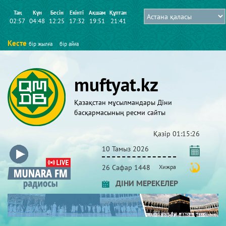
Таң
Күн
Бесін
Екінті
Ақшам
Құптан
02:57
04:48
12:25
17:32
19:51
21:41
Кесте
бір жылға
бір айға
muftyat.kz
Қазақстан мұсылмандары Діни
басқармасының ресми сайты
Қазір
01:15:26
10 Тамыз 2026
26 Сафар 1448
Хижра
ДІНИ МЕРЕКЕЛЕР