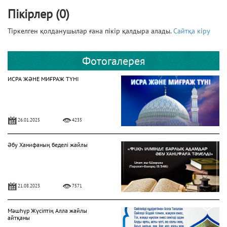
Пікірлер (0)
Тіркелген қолданушылар ғана пікір қалдыра алады.
Сайтқа кіру
Фотогалерея
ИСРА ЖӘНЕ МИҒРАЖ ТҮНІ
26.01.2025
4235
Әбу Ханифаның беделі жайлы
21.08.2023
7571
Мәшһүр Жүсіптің Алла жайлы
айтқаны