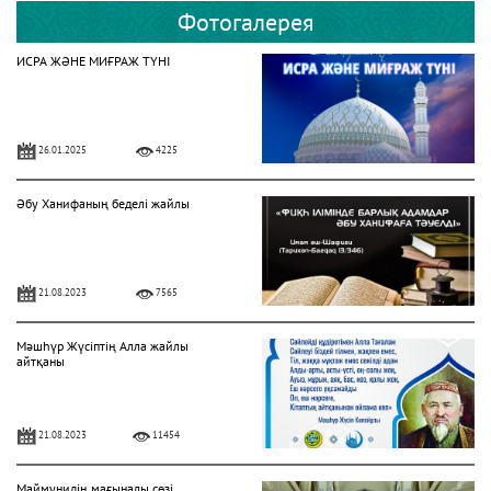
Фотогалерея
ИСРА ЖӘНЕ МИҒРАЖ ТҮНІ
26.01.2025
4225
Әбу Ханифаның беделі жайлы
21.08.2023
7565
Мәшһүр Жүсіптің Алла жайлы
айтқаны
21.08.2023
11454
Маймунидің мағыналы сөзі