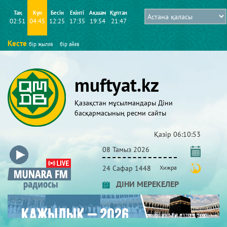
Таң
Күн
Бесін
Екінті
Ақшам
Құптан
02:51
04:45
12:25
17:35
19:54
21:47
Кесте
бір жылға
бір айға
muftyat.kz
Қазақстан мұсылмандары Діни
басқармасының ресми сайты
Қазір
06:10:54
08 Тамыз 2026
24 Сафар 1448
Хижра
ДІНИ МЕРЕКЕЛЕР