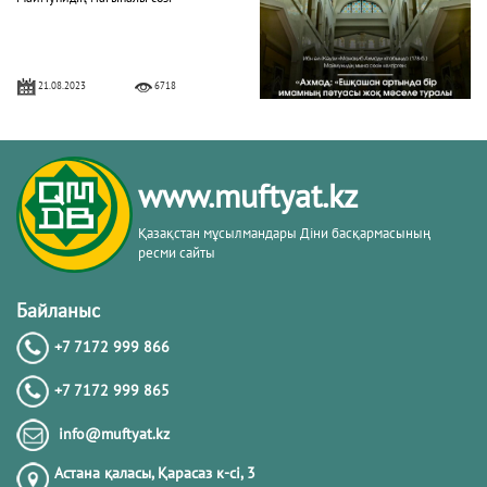
21.08.2023
6718
Дұға соңынан бет сипау – мұстахаб
www.muftyat.kz
02.06.2023
13598
Қазақстан мұсылмандары Діни басқармасының
ресми сайты
Шейх Сағид Абдуллатиф Фуданың
сөзі
Байланыс
+7 7172 999 866
29.05.2023
6488
+7 7172 999 865
Жақсы және жаман бидғат
info@muftyat.kz
Астана қаласы, Қарасаз к-сi, 3