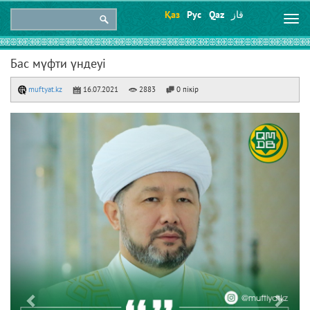
Қаз
Рус
Qaz
قاز
Togg
navi
Бас мүфти үндеуі
muftyat.kz
16.07.2021
2883
0 пікір
Previous
Next