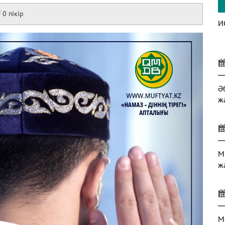
0 пікір
И
Next
Ә
ж
М
ж
М