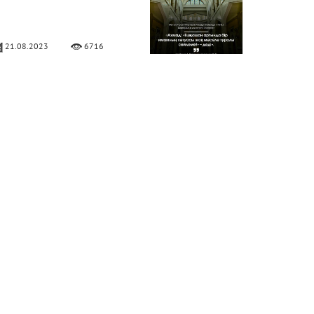
21.08.2023
6716
ұға соңынан бет сипау –
ұстахаб
02.06.2023
13588
ейх Сағид Абдуллатиф
уданың сөзі
29.05.2023
6488
ақсы және жаман бидғат