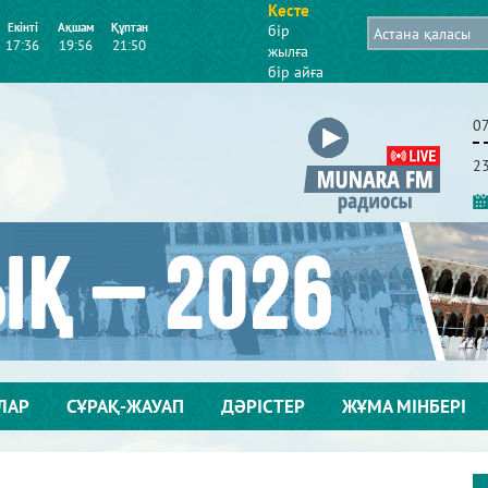
Кесте
Екінті
Ақшам
Құптан
бір
17:36
19:56
21:50
жылға
бір айға
0
2
ЛАР
СҰРАҚ-ЖАУАП
ДӘРІСТЕР
ЖҰМА МІНБЕРІ