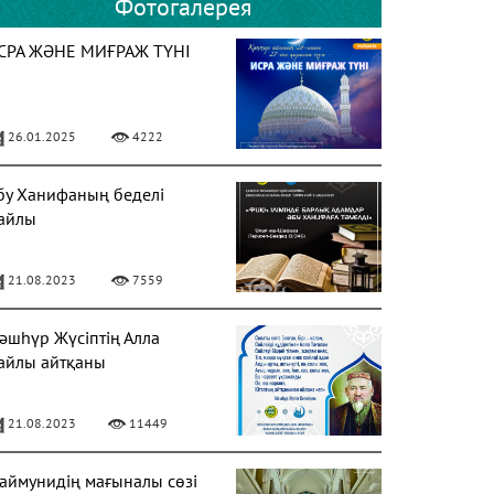
Фотогалерея
СРА ЖӘНЕ МИҒРАЖ ТҮНІ
26.01.2025
4222
бу Ханифаның беделі
айлы
21.08.2023
7559
әшһүр Жүсіптің Алла
айлы айтқаны
21.08.2023
11449
аймунидің мағыналы сөзі