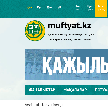
Таң
Күн
Бесін
Қаз
Рус
Qaz
قاز
02:49
04:43
12:25
muftyat.kz
Қазақстан мұсылмандары Діни
басқармасының ресми сайты
ЖАҢАЛЫҚТАР
МАҚАЛАЛАР
ПӘТУА
Бесінші тілек тілеңіз...