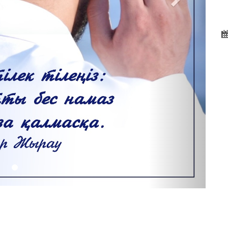
Д
м
Ш
Ф
Ж