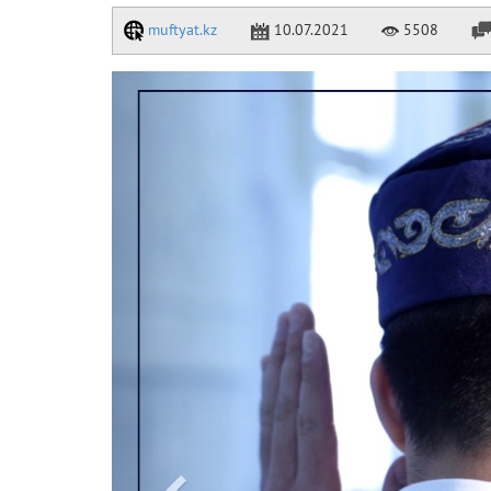
muftyat.kz
10.07.2021
5508
Previous