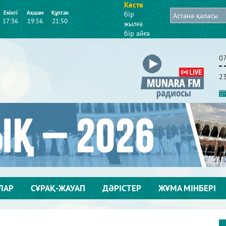
Кесте
Екінті
Ақшам
Құптан
бір
17:36
19:56
21:50
жылға
бір айға
0
2
ЛАР
СҰРАҚ-ЖАУАП
ДӘРІСТЕР
ЖҰМА МІНБЕРІ