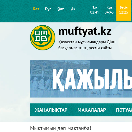
Таң
Күн
Бесін
Қаз
Рус
Qaz
قاز
02:49
04:43
12:25
muftyat.kz
Қазақстан мұсылмандары Діни
басқармасының ресми сайты
ЖАҢАЛЫҚТАР
МАҚАЛАЛАР
ПӘТУА
Мықтымын деп мақтанба!