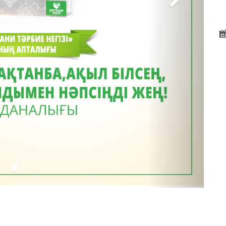
Д
м
Ш
Ф
Ж