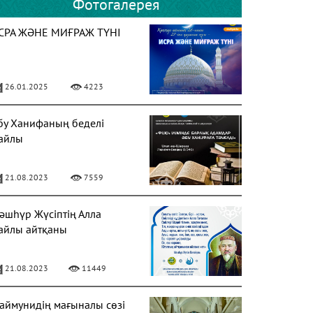
Фотогалерея
СРА ЖӘНЕ МИҒРАЖ ТҮНІ
26.01.2025
4223
бу Ханифаның беделі
айлы
21.08.2023
7559
әшһүр Жүсіптің Алла
айлы айтқаны
21.08.2023
11449
аймунидің мағыналы сөзі