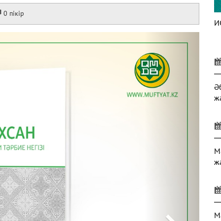
0 пікір
И
Next
Ә
ж
М
ж
М