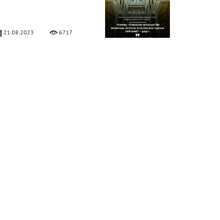
21.08.2023
6717
ұға соңынан бет сипау –
ұстахаб
02.06.2023
13591
ейх Сағид Абдуллатиф
уданың сөзі
29.05.2023
6488
ақсы және жаман бидғат