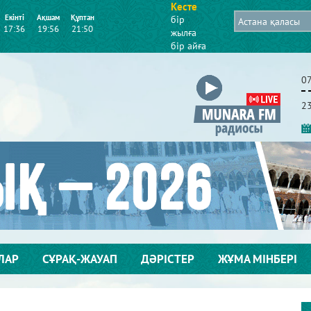
Кесте
Екінті
Ақшам
Құптан
бір
17:36
19:56
21:50
жылға
бір айға
0
2
ЛАР
СҰРАҚ-ЖАУАП
ДӘРІСТЕР
ЖҰМА МІНБЕРІ