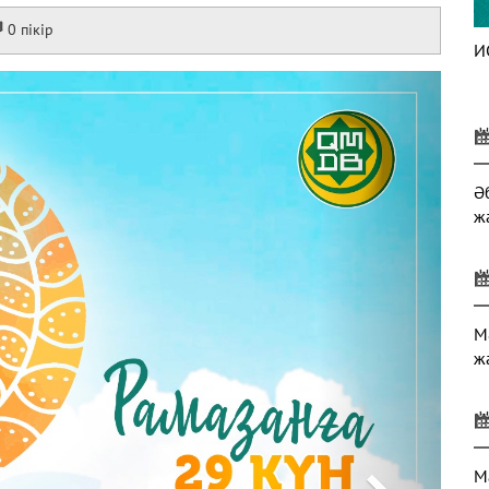
0 пікір
И
Next
Ә
ж
М
ж
М