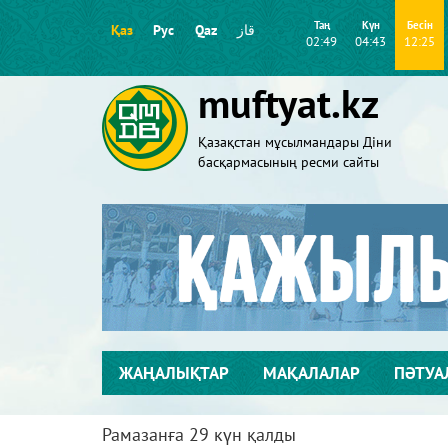
Таң
Күн
Бесін
Қаз
Рус
Qaz
قاز
02:49
04:43
12:25
muftyat.kz
Қазақстан мұсылмандары Діни
басқармасының ресми сайты
ЖАҢАЛЫҚТАР
МАҚАЛАЛАР
ПӘТУА
Рамазанға 29 күн қалды