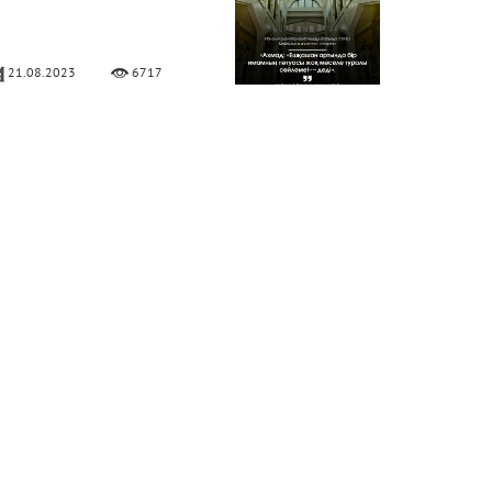
21.08.2023
6717
ұға соңынан бет сипау –
ұстахаб
02.06.2023
13591
ейх Сағид Абдуллатиф
уданың сөзі
29.05.2023
6488
ақсы және жаман бидғат