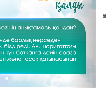
Д
м
Ш
Ф
Ж