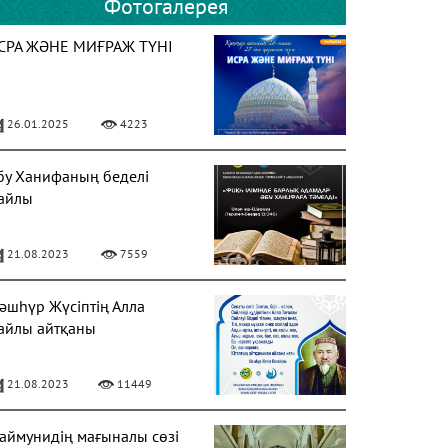
Фотогалерея
СРА ЖӘНЕ МИҒРАЖ ТҮНІ
26.01.2025
4223
бу Ханифаның беделі
айлы
21.08.2023
7559
әшһүр Жүсіптің Алла
айлы айтқаны
21.08.2023
11449
аймунидің мағыналы сөзі