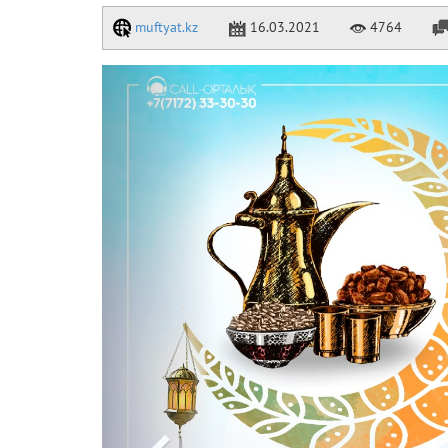
muftyat.kz
16.03.2021
4764
Previous