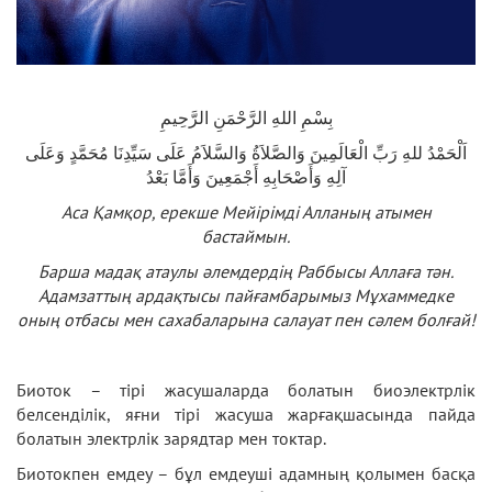
بِسْمِ اللهِ الرَّحْمَنِ الرَّحِيمِ
اَلْحَمْدُ للهِ رَبِّ الْعَالَمِينَ وَالصَّلاَةُ وَالسَّلاَمُ عَلَى سَيِّدِنَا مُحَمَّدٍ وَعَلَى
آلِهِ وَأَصْحَابِهِ أَجْمَعِينَ وَأَمَّا بَعْدُ
Аса Қамқор, ерекше Мейірімді Алланың атымен
бастаймын.
Барша мадақ атаулы әлемдердің Раббысы Аллаға тән.
Адамзаттың ардақтысы пайғамбарымыз Мұхаммедке
оның отбасы мен сахабаларына салауат пен сәлем болғай!
Биоток – тірі жасушаларда болатын биоэлектрлік
белсенділік, яғни тірі жасуша жарғақшасында пайда
болатын электрлік зарядтар мен токтар.
Биотокпен емдеу – бұл емдеуші адамның қолымен басқа