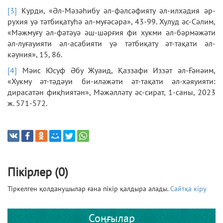
[3]
Курди, «Әл-Мәзәһибу әл-фәлсәфияту әл-илхәдия әр-
рухия уә тәтбиқатуһә әл-муғәсәра», 43-99. Хулуд әс-Сәлим,
«Мәжмуғу әл-фәтәуә әш-шәрғия фи хукми әл-бәрмәжәти
әл-луғауияти әл-асабияти уә тәтбиқату әт-тақати әл-
кәуния», 15, 86.
[4]
Мәис Юсуф Әбу Жуаид, Қаззафи Иззәт әл-Ғәнәим,
«Хукму әт-тәдәуи би-иләжәти әт-тақати әл-хәяуияти:
дирасатән фиқһиятән», Мәжәлләту әс-сират, 1-саны, 2023
ж. 571-572.
Пікірлер (0)
Тіркелген қолданушылар ғана пікір қалдыра алады.
Сайтқа кіру
Соңғылар