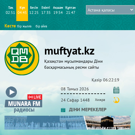
Таң
Күн
Бесін
Екінті
Ақшам
Құптан
02:51
04:45
12:25
17:35
19:54
21:47
Кесте
бір жылға
бір айға
muftyat.kz
Қазақстан мұсылмандары Діни
басқармасының ресми сайты
Қазір
06:22:20
08 Тамыз 2026
24 Сафар 1448
Хижра
ДІНИ МЕРЕКЕЛЕР