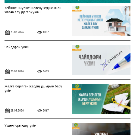
Кейіннен мүлікті иелену құқығымен
жалға алу (Ijarah) үкімі
23.06.2026
1802
Чайлдфри үкімі
23.06.2026
3699
Жалға берілген жердің ұшырын беру
үкімі
25.05.2026
2067
Уәдені орындау үкімі