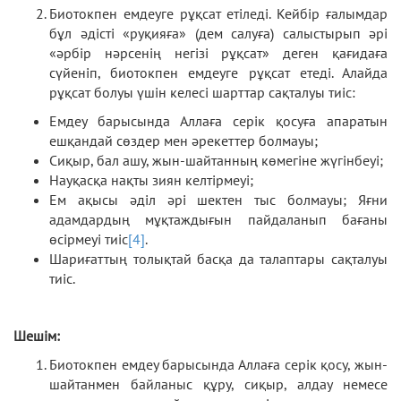
Биотокпен емдеуге рұқсат етіледі. Кейбір ғалымдар
бұл әдісті «руқияға» (дем салуға) салыстырып әрі
«әрбір нәрсенің негізі рұқсат» деген қағидаға
сүйеніп, биотокпен емдеуге рұқсат етеді. Алайда
рұқсат болуы үшін келесі шарттар сақталуы тиіс:
Емдеу барысында Аллаға серік қосуға апаратын
ешқандай сөздер мен әрекеттер болмауы;
Сиқыр, бал ашу, жын-шайтанның көмегіне жүгінбеуі;
Науқасқа нақты зиян келтірмеуі;
Ем ақысы әділ әрі шектен тыс болмауы; Яғни
адамдардың мұқтаждығын пайдаланып бағаны
өсірмеуі тиіс
[4]
.
Шариғаттың толықтай басқа да талаптары сақталуы
тиіс.
Шешім:
Биотокпен емдеу барысында Аллаға серік қосу, жын-
шайтанмен байланыс құру, сиқыр, алдау немесе