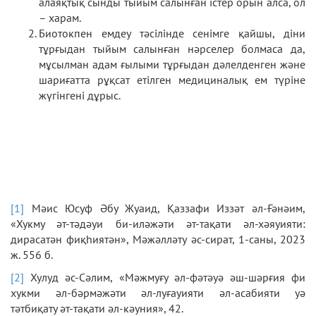
алаяқтық сынды тыйым салынған істер орын алса, ол
– харам.
Биотокпен емдеу тәсілінде сенімге қайшы, діни
тұрғыдан тыйым салынған нәрселер болмаса да,
мұсылман адам ғылыми тұрғыдан дәлелденген және
шариғатта рұқсат етілген медициналық ем түріне
жүгінгені дұрыс.
[1]
Мәис Юсуф Әбу Жуаид, Қаззафи Иззәт әл-Ғәнәим,
«Хукму әт-тәдәуи би-иләжәти әт-тақати әл-хәяуияти:
дирасатән фиқһиятән», Мәжәлләту әс-сират, 1-саны, 2023
ж. 556 б.
[2]
Хулуд әс-Сәлим, «Мәжмуғу әл-фәтәуә әш-шәрғия фи
хукми әл-бәрмәжәти әл-луғауияти әл-асабияти уә
тәтбиқату әт-тақати әл-кәуния», 42.