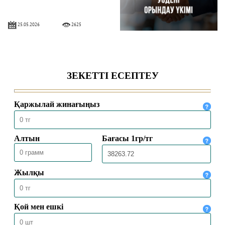
25.05.2026
2625
ДИПФЕЙК (DEEPFAKE) ҮКІМІ
09.01.2026
10646
ФОЛЛОВЕР САНЫН АҚЫҒА
АРТТЫРУДЫҢ ҮКІМІ
09.01.2026
5967