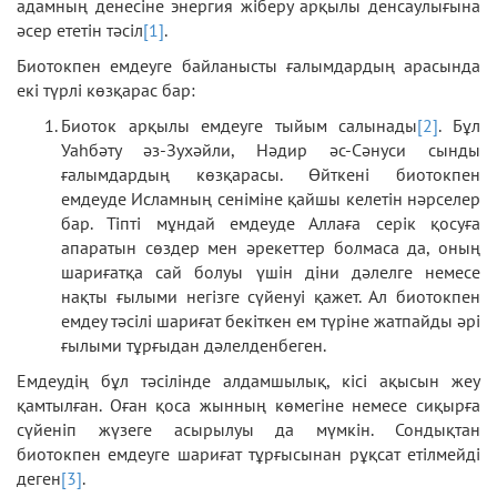
адамның денесіне энергия жіберу арқылы денсаулығына
әсер ететін тәсіл
[1]
.
Биотокпен емдеуге байланысты ғалымдардың арасында
екі түрлі көзқарас бар:
Биоток арқылы емдеуге тыйым салынады
[2]
. Бұл
Уаһбәту әз-Зухәйли, Нәдир әс-Сәнуси сынды
ғалымдардың көзқарасы. Өйткені биотокпен
емдеуде Исламның сеніміне қайшы келетін нәрселер
бар. Тіпті мұндай емдеуде Аллаға серік қосуға
апаратын сөздер мен әрекеттер болмаса да, оның
шариғатқа сай болуы үшін діни дәлелге немесе
нақты ғылыми негізге сүйенуі қажет. Ал биотокпен
емдеу тәсілі шариғат бекіткен ем түріне жатпайды әрі
ғылыми тұрғыдан дәлелденбеген.
Емдеудің бұл тәсілінде алдамшылық, кісі ақысын жеу
қамтылған. Оған қоса жынның көмегіне немесе сиқырға
сүйеніп жүзеге асырылуы да мүмкін. Сондықтан
биотокпен емдеуге шариғат тұрғысынан рұқсат етілмейді
деген
[3]
.