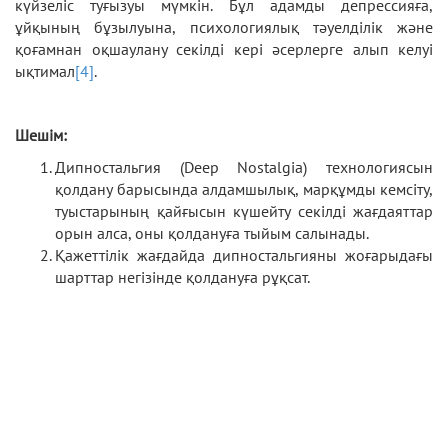
күйзеліс туғызуы мүмкін. Бұл адамды депрессияға,
ұйқының бұзылуына, психологиялық тәуелділік және
қоғамнан оқшаулану секілді кері әсерлерге алып келуі
ықтимал
[4]
.
Шешім:
Дипностальгия (Deep Nostalgia) технологиясын
қолдану барысында алдамшылық, марқұмды кемсіту,
туыстарының қайғысын күшейту секілді жағдаяттар
орын алса, оны қолдануға тыйым салынады.
Қажеттілік жағдайда дипностальгияны жоғарыдағы
шарттар негізінде қолдануға рұқсат.