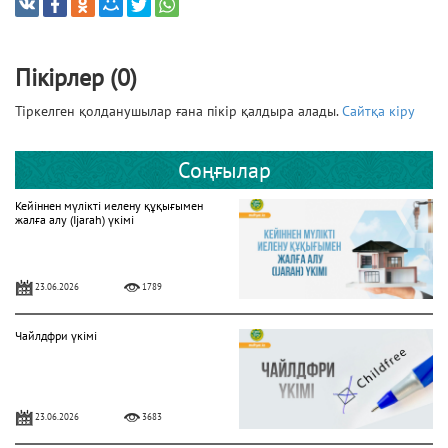
Пікірлер (0)
Тіркелген қолданушылар ғана пікір қалдыра алады.
Сайтқа кіру
Соңғылар
Кейіннен мүлікті иелену құқығымен
жалға алу (Ijarah) үкімі
23.06.2026
1789
Чайлдфри үкімі
23.06.2026
3683