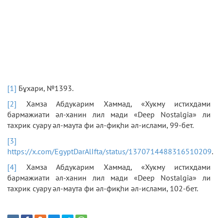
[1]
Бұхари, №1393.
[2]
Хамза Абдукарим Хаммад, «Хукму истихдами
бармажиати әл-ханин лил мади «Deep Nostalgia» ли
тахрик суару әл-маута фи әл-фиқһи әл-ислами, 99-бет.
[3]
https://x.com/EgyptDarAlIfta/status/1370714488316510209
.
[4]
Хамза Абдукарим Хаммад, «Хукму истихдами
бармажиати әл-ханин лил мади «Deep Nostalgia» ли
тахрик суару әл-маута фи әл-фиқһи әл-ислами, 102-бет.