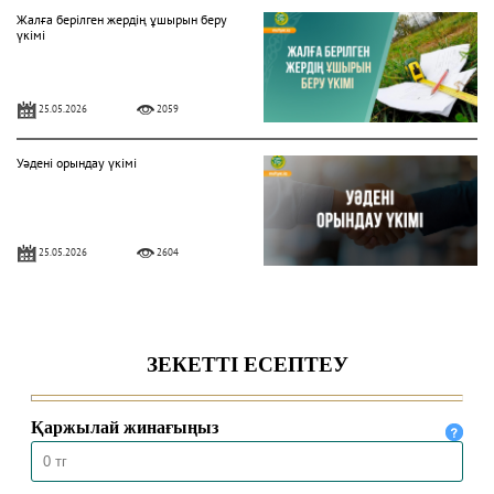
Жалға берілген жердің ұшырын беру
үкімі
25.05.2026
2059
Уәдені орындау үкімі
25.05.2026
2604
ДИПФЕЙК (DEEPFAKE) ҮКІМІ
09.01.2026
10634
ФОЛЛОВЕР САНЫН АҚЫҒА
АРТТЫРУДЫҢ ҮКІМІ