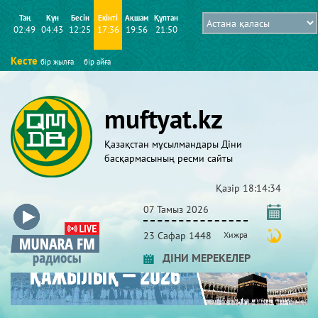
Таң
Күн
Бесін
Екінті
Ақшам
Құптан
02:49
04:43
12:25
17:36
19:56
21:50
Кесте
бір жылға
бір айға
muftyat.kz
Қазақстан мұсылмандары Діни
басқармасының ресми сайты
Қазір
18:14:35
07 Тамыз 2026
23 Сафар 1448
Хижра
ДІНИ МЕРЕКЕЛЕР