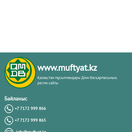
www.muftyat.kz
Қазақстан мұсылмандары Діни басқармасының
ресми сайты
Байланыс
+7 7172 999 866
+7 7172 999 865
info@muftyat.kz