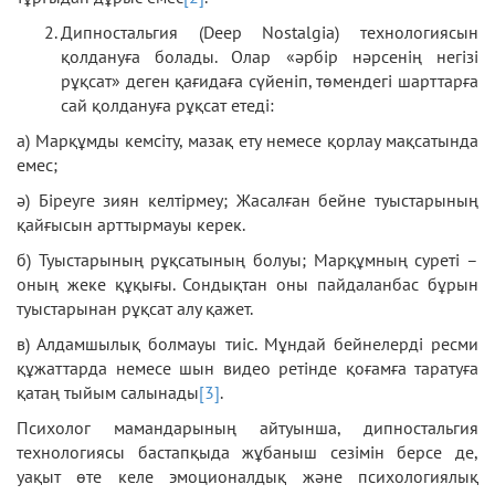
Дипностальгия (Deep Nostalgia) технологиясын
қолдануға болады. Олар «әрбір нәрсенің негізі
рұқсат» деген қағидаға сүйеніп, төмендегі шарттарға
сай қолдануға рұқсат етеді:
а) Марқұмды кемсіту, мазақ ету немесе қорлау мақсатында
емес;
ә) Біреуге зиян келтірмеу; Жасалған бейне туыстарының
қайғысын арттырмауы керек.
б) Туыстарының рұқсатының болуы; Марқұмның суреті –
оның жеке құқығы. Сондықтан оны пайдаланбас бұрын
туыстарынан рұқсат алу қажет.
в) Алдамшылық болмауы тиіс. Мұндай бейнелерді ресми
құжаттарда немесе шын видео ретінде қоғамға таратуға
қатаң тыйым салынады
[3]
.
Психолог мамандарының айтуынша, дипностальгия
технологиясы бастапқыда жұбаныш сезімін берсе де,
уақыт өте келе эмоционалдық және психологиялық