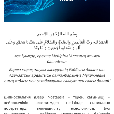
بِسْمِ اللهِ الرَّحْمَنِ الرَّحِيمِ
اَلْحَمْدُ للهِ رَبِّ الْعَالَمِينَ وَالصَّلاَةُ وَالسَّلاَمُ عَلَى سَيِّدِنَا مُحَمَّدٍ وَعَلَى
آلِهِ وَأَصْحَابِهِ أَجْمَعِينَ وَأَمَّا بَعْدُ
Аса Қамқор, ерекше Мейірімді Алланың атымен
бастаймын.
Барша мадақ атаулы әлемдердің Раббысы Аллаға тән.
Адамзаттың ардақтысы пайғамбарымыз Мұхаммедке
оның отбасы мен сахабаларына салауат пен сәлем болғай!
Дипностальгия (Deep Nostalgia – терең сағыныш) –
нейрожелілік алгоритмдер негізінде статикалық
портреттерді анимациялау технологиясы. Бұл
технологияны көбінесе марқұмдардың бейнесін