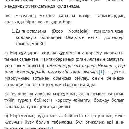
жандандыру мақсатында қолданады.
Бұл мәселенің үкіміне қатысты қазіргі ғалымдардың
арасында бірнеше көзқарас бар:
Дипностальгия (Deep Nostalgia) технологиясын
қолдануға болмайды. Олардың негізгі дәлелдері
төмендегідей:
а) Марқұмдарды қорлау, құрметсіздік көрсету шариғатта
тыйым салынған. Пайғамбарымыз (оған Алланың салауаты
мен сәлемі болсын): «
Өлгендерді сөкпеңдер. Өйткені қазір
олар істегендерінің нәтижесін көріп жатыр
»
[1]
, – деген.
Марқұмның артынан орынсыз сөйлеу, оның бейнесін
анимациялап өзгерту құрметсіздікке жатады.
ә) Технология арқылы марқұмның күліп немесе қабағын
түйіп тұрған бейнесін көрсету ғайыпты болжау болып
саналады. Бұл шариғатқа қайшы.
б) Марқұмның рұқсатынсыз бейнесін өзгерту оның жеке
құқығын бұзу болып табылады. Бұл этикалық әрі діни
тұрғыдан дұрыс емес
[2]
.