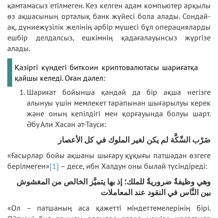
қамтамасыз етілмеген. Кез келген адам компьютер арқылы
өз ақшасының орталық банк жүйесі бола алады. Сондай-
ақ, дүниежүзілік желінің әрбір мүшесі бұл операцияларды
ешбір делдалсыз, ешкімнің қадағалауынсыз жүргізе
алады.
Қазіргі күндегі биткоин криптовалютасы шариғатқа
қайшы келеді. Оған дәлел:
Шариғат бойынша қандай да бір ақша негізге
алынуы үшін мемлекет тарапынан шығарылуы керек
және оның кепілдігі мен қорғауында болуы шарт.
Әбу Али Хасан әт-Тауси:
ضَرْب السِّكَّة لم يكن لغير الملوك في كل الأعصار
«Ғасырлар бойы ақшаны шығару құқығы патшадан өзгеге
берілмеген»
[1]
– десе, ибн Халдун оны былай түсіндіреді:
وهي وظيفةٌ ضروريةٌ للملك؛ إذ بها يتميَّز الخالص من المغشوش
بين النَّاس في النقود عند المعاملات
«Ол – патшаның аса қажетті міндеттемелерінің бірі.