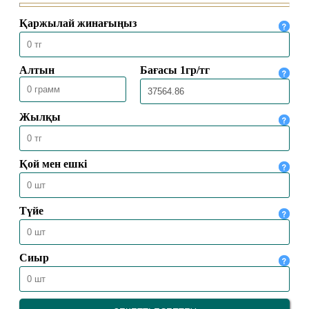
09.01.2026
10623
ФОЛЛОВЕР САНЫН АҚЫҒА
АРТТЫРУДЫҢ ҮКІМІ
09.01.2026
5942