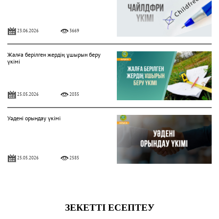
23.06.2026
3669
Жалға берілген жердің ұшырын беру
үкімі
25.05.2026
2035
Уәдені орындау үкімі
25.05.2026
2585
ДИПФЕЙК (DEEPFAKE) ҮКІМІ