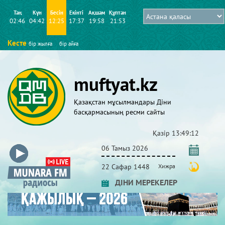
Таң
Күн
Бесін
Екінті
Ақшам
Құптан
02:46
04:42
12:25
17:37
19:58
21:53
Кесте
бір жылға
бір айға
muftyat.kz
Қазақстан мұсылмандары Діни
басқармасының ресми сайты
Қазір
13:49:13
06 Тамыз 2026
22 Сафар 1448
Хижра
ДІНИ МЕРЕКЕЛЕР