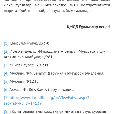
жеке тұлғалар мен мемлекетке зиян келтіретіндіктен
шариғат бойынша пайдалануға тыйым салынады.
ҚМДБ Ғұламалар кеңесі
[1]
Сәйру әл-мулук, 233-б.
[2]
Ибн Халдун, Әл-Муқаддима. – Бейрут: Муассасату әл-
әғләми лил-мәтбуғат, 1/261.
[3]
«Ниса» сүресі, 29-аят.
[4]
Мүслим, №4. Бейрут: Дару ихяи әт-туроси әл-әләмия.
[5]
Мүслим, №1235.
[6]
Ахмад, №2867. Каир: Дару әл-хадис.
[7]
http://www.dar-alifta.org/ar/ViewFatwa.aspx?
sec=fatwa&ID=14139
[8]
«Криптовалютаны қолдану үкімі» атты пәтуа, Еуразия