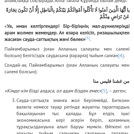
алаяқтыққа соқтырады. Алла Тағала Құранда былай дейді:
يا أَيُّهَا الَّذِينَ آمَنُوا لَا تَأْكُلُوا أَمْوَالَكُمْ بَيْنَكُمْ بِالْبَاطِلِ إِلَّا أَنْ تَكُونَ تِجَارَةً
عَنْ تَرَاضٍ مِنْكُمْ
«
Уа, иман келтіргендер! Бір-біріңнің мал-дүниелеріңді
арам жолмен жемеңдер. Ал өзара келісіп, ризашылықпен
[3]
жасаған сауда-саттықтың жөні бөлек»
.
Пайғамбарымыз (оған Алланың салауаты мен сәлемі
болсын) белгісіздік саудасына (ғарарға) тыйым салған
[4]
.
Сондай-ақ Пайғамбарымыз (оған Алланың салауаты мен
сәлемі болсын):
من غشنا فليس منا
«Кімде-кім бізді алдаса, ол адам бізден емес»
[5]
, – деген;
Сауда-саттықта зиянға жол берілмейді. Биткоин
валюта немесе тауар ретінде жауапты тараптардың
бақылауынан тыс қалады. Бұл елдің ішкі
экономикасына кері әсерін беріп, қоғамның
тұрақсыздануына алып баруы мүмкін. Өйткені ол
арқылы тыйым салынған сауданың таралуы,