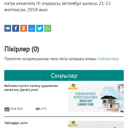
пәтуа кеңесінің ІІІ отырысы, Ыстамбұл қаласы, 21-22
желтоқсан, 2018 жыл.
Пікірлер (0)
Тіркелген қолданушылар ғана пікір қалдыра алады.
Сайтқа кіру
Соңғылар
Кейіннен мүлікті иелену құқығымен
жалға алу (Ijarah) үкімі
23.06.2026
1773
Чайлдфри үкімі