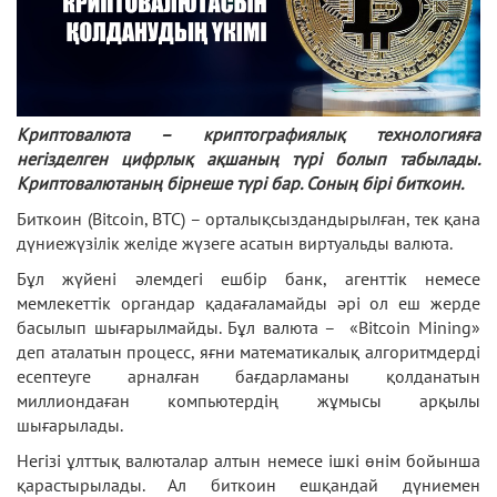
Криптовалюта – криптографиялық технологияға
негізделген цифрлық ақшаның түрі болып табылады.
Криптовалютаның бірнеше түрі бар. Соның бірі биткоин.
Биткоин (Bitcoin, BTC) – орталықсыздандырылған, тек қана
дүниежүзілік желіде жүзеге асатын виртуальды валюта.
Бұл жүйені әлемдегі ешбір банк, агенттік немесе
мемлекеттік органдар қадағаламайды әрі ол еш жерде
басылып шығарылмайды. Бұл валюта – «Bitcoin Mining»
деп аталатын процесс, яғни математикалық алгоритмдерді
есептеуге арналған бағдарламаны қолданатын
миллиондаған компьютердің жұмысы арқылы
шығарылады.
Негізі ұлттық валюталар алтын немесе ішкі өнім бойынша
қарастырылады. Ал биткоин ешқандай дүниемен