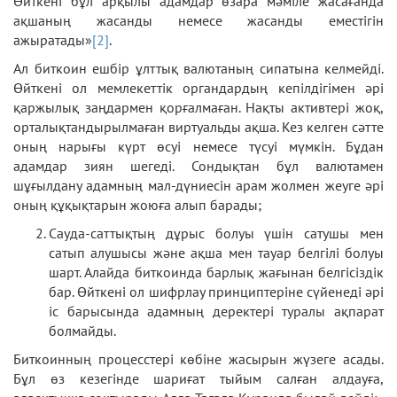
Өйткені бұл арқылы адамдар өзара мәміле жасағанда
ақшаның жасанды немесе жасанды еместігін
ажыратады»
[2]
.
Ал биткоин ешбір ұлттық валютаның сипатына келмейді.
Өйткені ол мемлекеттік органдардың кепілдігімен әрі
қаржылық заңдармен қорғалмаған. Нақты активтері жоқ,
орталықтандырылмаған виртуальды ақша. Кез келген сәтте
оның нарығы күрт өсуі немесе түсуі мүмкін. Бұдан
адамдар зиян шегеді. Сондықтан бұл валютамен
шұғылдану адамның мал-дүниесін арам жолмен жеуге әрі
оның құқықтарын жоюға алып барады;
Сауда-саттықтың дұрыс болуы үшін сатушы мен
сатып алушысы және ақша мен тауар белгілі болуы
шарт. Алайда биткоинда барлық жағынан белгісіздік
бар. Өйткені ол шифрлау принциптеріне сүйенеді әрі
іс барысында адамның деректері туралы ақпарат
болмайды.
Биткоинның процесстері көбіне жасырын жүзеге асады.
Бұл өз кезегінде шариғат тыйым салған алдауға,