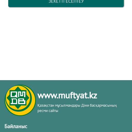
www.muftyat.kz
Қазақстан мұсылмандары Діни басқармасының
ресми сайты
Байланыс