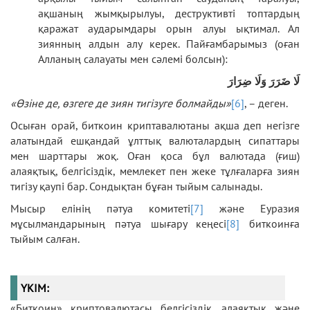
ақшаның жымқырылуы, деструктивті топтардың
қаражат аударымдары орын алуы ықтимал. Ал
зиянның алдын алу керек. Пайғамбарымыз (оған
Алланың салауаты мен сәлемі болсын):
لَا ضَرَرَ وَلَا ضِرَارَ
«Өзіне де, өзгеге де зиян тигізуге болмайды»
[6]
, – деген.
Осыған орай, биткоин криптавалютаны ақша деп негізге
алатындай ешқандай ұлттық валюталардың сипаттары
мен шарттары жоқ. Оған қоса бұл валютада (ғиш)
алаяқтық, белгісіздік, мемлекет пен жеке тұлғаларға зиян
тигізу қаупі бар. Сондықтан бұған тыйым салынады.
Мысыр елінің пәтуа комитеті
[7]
және Еуразия
мұсылмандарының пәтуа шығару кеңесі
[8]
биткоинға
тыйым салған.
ҮКІМ:
«Биткоин» криптовалютасы белгісіздік, алаяқтық және