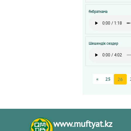
Ғибратнама
Шешендік сөздер
«
25
26
www.muftyat.kz