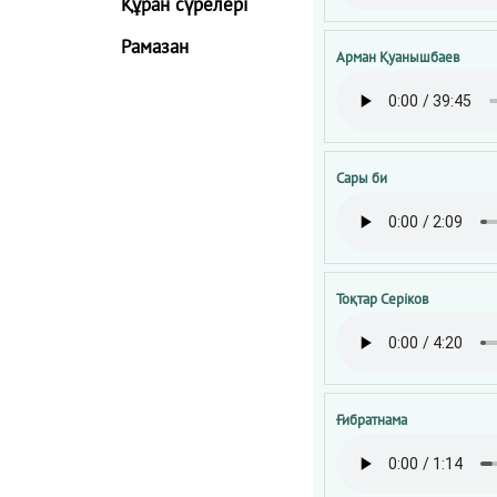
Құран сүрелері
Рамазан
Арман Қуанышбаев
Сары би
Тоқтар Серіков
Ғибратнама