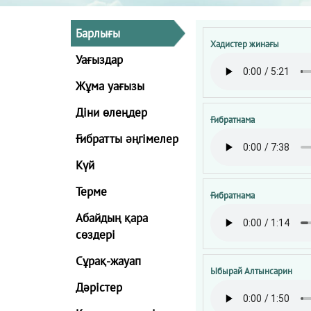
Барлығы
Хадистер жинағы
Уағыздар
Жұма уағызы
Діни өлеңдер
Ғибратнама
Ғибратты әңгімелер
Күй
Терме
Ғибратнама
Абайдың қара
сөздері
Сұрақ-жауап
Ыбырай Алтынсарин
Дәрістер