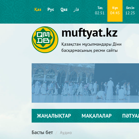
Таң
Күн
Бесін
Қаз
Рус
Qaz
قاز
02:51
04:45
12:25
muftyat.kz
Қазақстан мұсылмандары Діни
басқармасының ресми сайты
ЖАҢАЛЫҚТАР
МАҚАЛАЛАР
ПӘТУА
Басты бет
Аудио