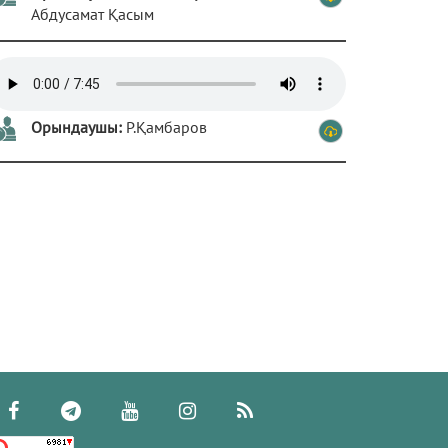
Абдусамат Қасым
Орындаушы:
Р.Қамбаров