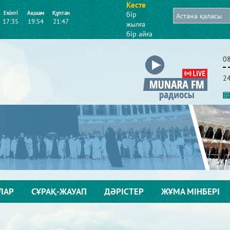
Кесте
Екінті
Ақшам
Құптан
бір
17:35
19:54
21:47
жылға
бір айға
0
2
ЛАР
СҰРАҚ-ЖАУАП
ДӘРІСТЕР
ЖҰМА МІНБЕРІ