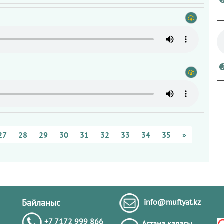
27
28
29
30
31
32
33
34
35
»
Байланыс
info@muftyat.kz
+7 7172 999 866
Астана қаласы,