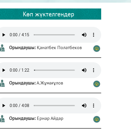
Көп жүктелгендер
Орындаушы:
Қанатбек Полатбеков
Орындаушы:
А.Жұмағұлов
Орындаушы:
Ернар Айдар