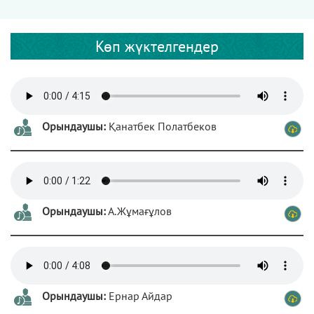
Көп жүктелгендер
Орындаушы:
Қанатбек Полатбеков
Орындаушы:
А.Жұмағұлов
Орындаушы:
Ернар Айдар