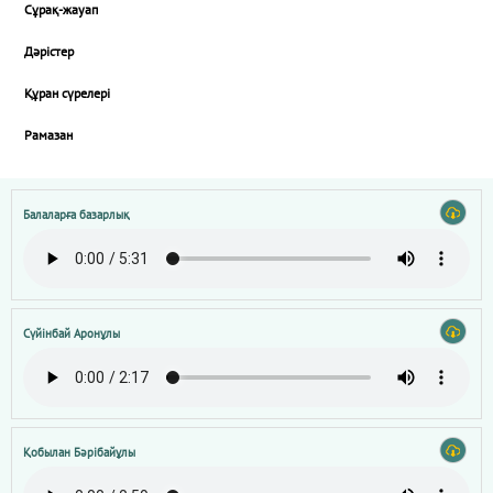
Сұрақ-жауап
Дәрістер
Құран сүрелері
Рамазан
Балаларға базарлық
Сүйінбай Аронұлы
Қобылан Бәрібайұлы