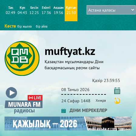
Таң
Күн
Бесін
Екінті
Ақшам
Құптан
02:49
04:43
12:25
17:36
19:56
21:50
Кесте
бір жылға
бір айға
muftyat.kz
Қазақстан мұсылмандары Діни
басқармасының ресми сайты
Қазір
23:39:55
08 Тамыз 2026
24 Сафар 1448
Хижра
ДІНИ МЕРЕКЕЛЕР