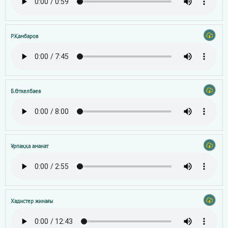
Р.Қамбаров
Б.Өткелбаев
Ұрпаққа аманат
Хадистер жинағы