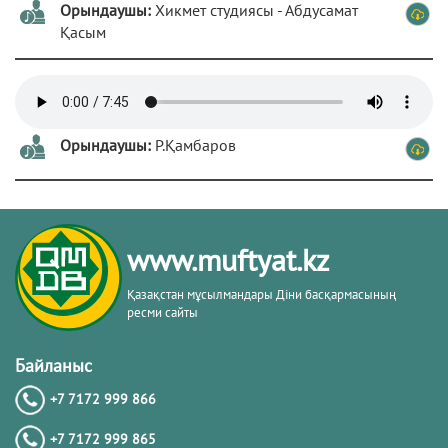
Орындаушы:
Хикмет студиясы - Абдусамат
Қасым
Орындаушы:
Р.Қамбаров
www.muftyat.kz
Қазақстан мұсылмандары Діни басқармасының
ресми сайты
Байланыс
+7 7172 999 866
+7 7172 999 865