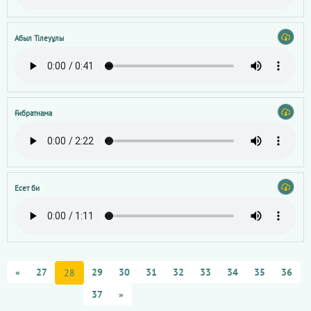
Абыл Тілеуұлы
Ғибратнама
Есет би
«
27
29
30
31
32
33
34
35
36
28
37
»