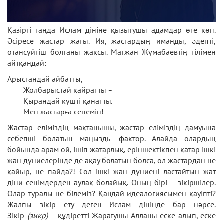
Қазіргі таңда Ислам дініне қызығушы адамдар өте көп.
Әсіресе жастар жағы. Ия, жастардың иманды, әдепті,
отансүйгіш болғаны жақсы. Мағжан Жұмабаевтің тілімен
айтқандай:
Арыстандай айбатты,
Жолбарыстай қайратты –
Қырандай күштi қанатты.
Мен жастарға сенемiн!
Жастар еліміздің мақтанышы, жастар еліміздің дамуына
себепші болатын маңызды фактор. Алайда олардың
бойында арам ой, ішіп жатарлық, еріншектікпен қатар ішкі
жан дүниелерінде де ақау болатын болса, ол жастардан не
қайыр, не пайда?! Сол ішкі жан дүниені ластайтын жат
діни сенімдерден аулақ болайық. Оның бірі – зікіршілер.
Олар туралы не білеміз? Қандай идеалогиясымен қауіпті?
Жалпы зікір ету деген Ислам дінінде бар нәрсе.
Зікір
(зикр)
– құдіретті Жаратушы Алланы еске алып, еске