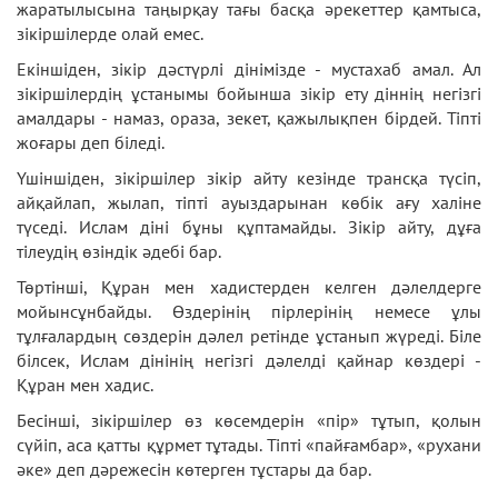
жаратылысына таңырқау тағы басқа әрекеттер қамтыса,
зікіршілерде олай емес.
Екіншіден, зікір дәстүрлі дінімізде - мустахаб амал. Ал
зікіршілердің ұстанымы бойынша зікір ету діннің негізгі
амалдары - намаз, ораза, зекет, қажылықпен бірдей. Тіпті
жоғары деп біледі.
Үшіншіден, зікіршілер зікір айту кезінде трансқа түсіп,
айқайлап, жылап, тіпті ауыздарынан көбік ағу халіне
түседі. Ислам діні бұны құптамайды. Зікір айту, дұға
тілеудің өзіндік әдебі бар.
Төртінші, Құран мен хадистерден келген дәлелдерге
мойынсұнбайды. Өздерінің пірлерінің немесе ұлы
тұлғалардың сөздерін дәлел ретінде ұстанып жүреді. Біле
білсек, Ислам дінінің негізгі дәлелді қайнар көздері -
Құран мен хадис.
Бесінші, зікіршілер өз көсемдерін «пір» тұтып, қолын
сүйіп, аса қатты құрмет тұтады. Тіпті «пайғамбар», «рухани
әке» деп дәрежесін көтерген тұстары да бар.