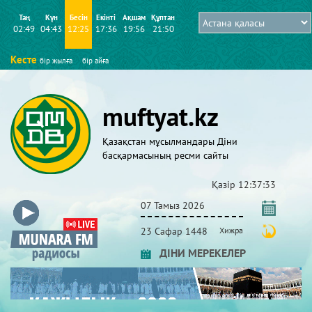
Таң
Күн
Бесін
Екінті
Ақшам
Құптан
02:49
04:43
12:25
17:36
19:56
21:50
Кесте
бір жылға
бір айға
muftyat.kz
Қазақстан мұсылмандары Діни
басқармасының ресми сайты
Қазір
12:37:34
07 Тамыз 2026
23 Сафар 1448
Хижра
ДІНИ МЕРЕКЕЛЕР