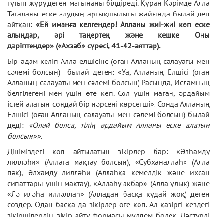
тұтып жүру деген мағынаны білдіреді. Құран Кәрімде Алла
Тағаланы еске алудың артықшылығы жайында былай деп
айтқан:
«Ей иманға келгендер! Алланы жиі-жиі көп еске
алыңдар, әрі таңертең және кешке Оны
дәріптеңдер» («Ахзаб» сүресі, 41-42-аяттар).
Бір адам келіп Алла елшісіне (оған Алланың салауаты мен
сәлемі болсын) былай деген: «Уа, Алланың Елшісі (оған
Алланың салауаты мен сәлемі болсын) Расында, Исламның
белгілегені мен үшін өте көп. Сол үшін маған, әрдайым
істей алатын сондай бір нәрсені көрсетші». Сонда Алланың
Елшісі (оған Алланың салауаты мен сәлемі болсын) былай
деді:
«Олай болса, тілің әрдайым Алланы еске алатын
болсын»»
.
Дініміздегі көп айтылатын зікірлер бар: «Әлһамду
лилләһи» (Аллаға мақтау болсын), «Субханаллаһ» (Алла
пәк), Әлхамду лилләһи (Аллаһқа кемелдік және ихсан
сипаттары үшін мақтау), «Аллаһу акбар» (Алла ұлық) және
«Лә иләһа илләллаһ» (Алладан басқа құдай жоқ) деген
сөздер. Одан басқа да зікірлер өте көп. Ал қазіргі кездегі
зікіршілердің зікір айту формасы мүлдем бөлек. Дәстүрлі