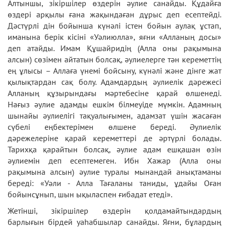
Алтыншы, зікіршілер өздерін әулие санайды. Құдайға
өздері арқылы ғана жақындаған дұрыс деп есептейді.
Дәстүрлі дін бойынша күнәлі істен бойын аулақ ұстап,
иманына берік кісіні «Уәлиюлла», яғни «Алланың досы»
деп атайды. Имам Құшайридің (Алла оны рақымына
алсын) сөзімен айтатын болсақ, әулиелерге тән кереметтің
ең ұлысы – Аллаға үнемі бойсыну, күнәлі және дінге жат
қылықтардан сақ болу. Адамдардың әулиелік дәрежесі
Алланың құзырындағы мәртебесіне қарай өлшенеді.
Нағыз әулие адамды ешкім білмеуіде мүмкін. Адамның
шынайы әулиелігі тақуалығымен, адамзат үшін жасаған
сүбелі еңбектерімен өлшене береді. Әулиелік
дәрежелеріне қарай кереметтері де әртүрлі болады.
Тарихқа қарайтын болсақ, әулие адам ешқашан өзін
әулиемін деп есептемеген. Ибн Хажар (Алла оны
рақымына алсын) әулие туралы мынандай анықтаманы
береді: «Уәли - Алла Тағаланы таниды, ұдайы Оған
бойынсұнып, шын ықыласпен ғибадат етеді».
Жетінші, зікіршілер өздерін қолдамайтындардың
барлығын бірдей уаһабшылар санайды. Яғни, бұлардың