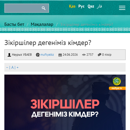
Қаз
Рус
Qaz
قاز
Togg
navi
Басты бет
Мақалалар
Зікіршілер дегеніміз кімдер?
Зікіршілер дегеніміз кімдер?
Наурыз УБАЕВ
muftyatkz
24.06.2026
2757
0 пікір
–
|
A
|
+