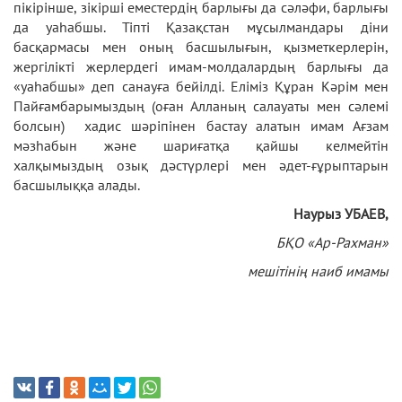
пікірінше, зікірші еместердің барлығы да сәләфи, барлығы
да уаһабшы. Тіпті Қазақстан мұсылмандары діни
басқармасы мен оның басшылығын, қызметкерлерін,
жергілікті жерлердегі имам-молдалардың барлығы да
«уаһабшы» деп санауға бейілді. Еліміз Құран Кәрім мен
Пайғамбарымыздың (оған Алланың салауаты мен сәлемі
болсын) хадис шәріпінен бастау алатын имам Ағзам
мәзһабын және шариғатқа қайшы келмейтін
халқымыздың озық дәстүрлері мен әдет-ғұрыптарын
басшылыққа алады.
Наурыз УБАЕВ,
БҚО «Ар
-Рахман»
мешітінің наиб имамы