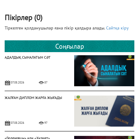
Пікірлер (0)
Тіркелген қолданушылар ғана пікір қалдыра алады.
Сайтқа кіру
Соңғылар
АДАЛДЫҚ СЫНАЛАТЫН СӘТ
07.08.2026
87
ЖАЛҒАН ДИПЛОМ ЖАРҒА ЖЫҒАДЫ
07.08.2026
97
«Гюленовцы» или «Хизмет»