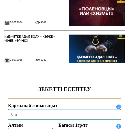
30.07.2026
4068
ҚЫЗМЕТКЕ АДАЛ БОЛУ – КӨРКЕМ
МІНЕЗ КӨРІНІСІ
28.07.2026
1142
Жат діни ағымдардан сақтану
жолдары
24.07.2026
1423
ҚОЛЖАЗБАЛАРДА ҰЛТТЫҢ
ҚҰНДЫЛЫҒЫ ҚАТТАЛҒАН