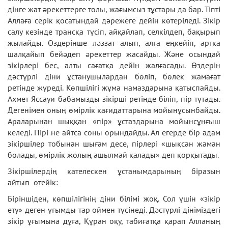
дінге жат әрекеттерге толы, жағымсыз тұстары да бар. Тіпті
Аллаға серік қосатындай дәрежеге дейін көтеріледі. Зікір
салу кезінде трансқа түсіп, айқайлап, селкілдеп, бақырып
жылайды. Өздерінше ләззат алып, алға еңкейіп, артқа
шалқайып бейәдеп әрекеттер жасайды. Және осындай
зікірлері бес, алты сағатқа дейін жалғасады. Өздерін
дәстүрлі діни ұстанушылардан бөліп, бөлек жамағат
ретінде жүреді. Көпшілігі жұма намаздарына қатыспайды.
Ахмет Яссауи бабамызды зікірші ретінде біліп, пір тұтады.
Дегенімен оның өмірлік қағидаттарына мойынұсынбайды.
Араларынан шыққан «пір» ұстаздарына мойынсұнғыш
келеді. Пірі не айтса соны орындайды. Ал егерде бір адам
зікіршілер тобынан шығам десе, пірлері «шықсан жаман
болады, өмірлік жолың ашылмай қалады» деп қорқытады.
Зікіршілердің қателескен ұстанымдарының біразын
айтып өтейік:
Біріншіден, көпшілігінің діни білімі жоқ. Сол үшін «зікір
ету» деген ұғымды тар оймен түсінеді. Дәстүрлі дініміздегі
зікір ұғымына дұға, Құран оқу, табиғатқа қарап Алланың