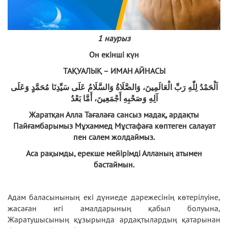
1 наурыз
Он екінші күн
ТАҚУАЛЫҚ – ИМАН АЙНАСЫ
اَلْحَمْدُ لِلّٰهِ رَبِّ الْعَالَمِينَ، وَالصَّلَاةُ وَالسَّلَامُ عَلَى سَيِّدِنَا مُحَمَّدٍ وَعَلَى
آلِهِ وَصَحْبِهِ أَجْمَعِينَ، أَمَّا بَعْدُ
Жаратқан Алла Тағалаға сансыз мадақ, ардақты
Пайғамбарымыз Мұхаммед Мұстафаға көптеген салауат
пен сәлем жолдаймыз.
Аса рақымды, ерекше мейірімді Алланың атымен
бастаймын.
Адам баласынының екі дүниеде дәрежесінің көтерілуіне,
жасаған игі амалдарының қабыл болуына,
Жаратушысының құзырында ардақтылардың қатарынан