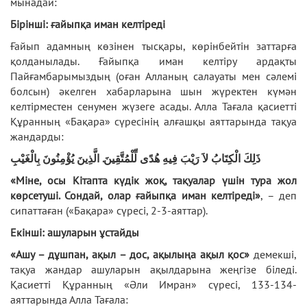
мынадай:
Бірінші: ғайыпқа иман келтіреді
Ғайып адамның көзінен тысқары, көрінбейтін заттарға
қолданылады. Ғайыпқа иман келтіру ардақты
Пайғамбарымыздың (оған Алланың салауаты мен сәлемі
болсын) әкелген хабарларына шын жүректен күмән
келтірместен сенумен жүзеге асады. Алла Тағала қасиетті
Құранның «Бақара» сүресінің алғашқы аяттарында тақуа
жандарды:
ذَلِكَ الْكِتَابُ لاَ رَيْبَ فِيهِ هُدًى لِّلْمُتَّقِينَ. الَّذِينَ يُؤْمِنُونَ بِالْغَيْبِ
«Міне, осы Кітапта күдік жоқ, тақуалар үшін тура жол
көрсетуші. Сондай, олар ғайыпқа иман келтіреді»
, – деп
сипаттаған («Бақара» сүресі, 2-3-аяттар).
Екінші:
ашуларын ұстайды
«Ашу – дұшпан, ақыл – дос, ақылыңа ақыл қос»
демекші,
тақуа жандар ашуларын ақылдарына жеңгізе біледі.
Қасиетті Құранның «Әли Имран» сүресі, 133-134-
аяттарында Алла Тағала: