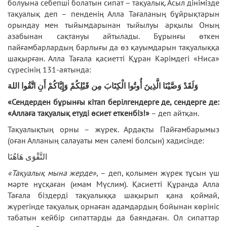
болуына себепші болатын сипат – тақуалық. Асыл дінімізде
тақуалық деп – пенденің Алла Тағаланың бұйрықтарын
орындау мен тыйымдарынан тыйылуы арқылы Оның
азабынан сақтануы айтылады. Бұрынғы өткен
пайғамбарлардың барлығы да өз қауымдарын тақуалыққа
шақырған. Алла Тағала қасиетті Құран Кәрімдегі «Ниса»
сүресінің 131-аятында:
وَلَقَدْ وَصَّيْنَا الَّذِينَ أُوتُوا الْكِتَابَ مِن قَبْلِكُمْ وَإِيَّاكُمْ أَنِ اتَّقُوا اللهَ
«Сендерден бұрынғы кітап берілгендерге де, сендерге де:
«Аллаға тақуалық етуді өсиет еткенбіз!»
– деп айтқан.
Тақуалықтың орны – жүрек. Ардақты Пайғамбарымыз
(оған Алланың салауаты мен сәлемі болсын) хадисінде:
التَّقْوَى هَاهُنَا
«Тақуалық мына жерде»
, – деп, қолымен жүрек тұсын үш
мәрте нұсқаған (имам Мүслим). Қасиетті Құранда Алла
Тағала біздерді тақуалыққа шақырып қана қоймай,
жүрегінде тақуалық орнаған адамдардың бойынан көрініс
табатын кейбір сипаттарды да баяндаған. Ол сипаттар