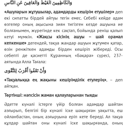
وَالْكَاظِمِينَ الْغَيْظَ وَالْعَافِينَ عَنِ النَّاسِ
«Ашуларын жұтушылар, адамдарды кешірім етушілер»
деп
екі сипатты бірдей айтуы тегін емес. Себебі кейде адам
өзгелер оның ақысына зиян тигізген кезде ашуына ие
болғанымен, жүрегінде кек сақтап, бойында реніш қалып
кетуі мүмкін.
«Жақсы кісінің ашуы – шай орамал
кепкенше»
дегендей, тақуа жандар ашуын жұтумен қатар,
өзін ренжіткен адамды бірден кешіріп жібереді. Осы
себепті де қасиетті Құранның «Бақара» сүресі, 237-
аятында Алла Тағала:
وَأَنْ تَعْفُوا أَقْرَبُ لِلتَّقْوَى
«Тақуалыққа ең жақыны кешірімділік етулерің»
, – деп
айтқан.
Төртінші: нәпсісін жаман қалауларынан тыяды
Әдетте күнәлі істерге үйір болған адамдар шайтан
азғырып, белгілі бір күнәлі іске шақырған уақытта, еш
ойланбастан, оның азғыруына еріп кете береді. Ал тақуа
құлдар шайтан оны күнәлі іске шақырғанда, оның