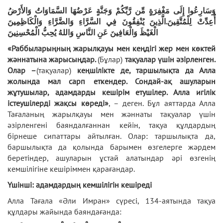
وَسَارِعُوا إِلَى مَغْفِرَةٍ مِّن رَّبِّكُمْ وَجَنَّةٍ عَرْضُهَا السَّمَاوَاتُ وَالأَرْضُ
أُعِدِّتْ لِلْمُتَّقِينَ.الَّذِينَ يُنْفِقُونَ فِي السَّرَّاءِ وَالضَّرَّاءِ وَالْكَاظِمِينَ
الْغَيْظَ وَالْعَافِينَ عَنِ النَّاسِ وَاللهُ يُحِبُّ الْمُحْسِنِينَ
«Раббыларыңның жарылқауы мен кеңдігі жер мен көктей
жәннатына жарысыңдар.
(Бұлар)
тақуалар үшін әзірленген.
Олар –
(тақуалар)
кеңшілікте де, таршылықта да Алла
жолында мал сарп еткендер. Сондай-ақ ашуларын
жұтушылар, адамдарды кешірім етушілер. Алла игілік
істеушілерді жақсы көреді»
, – деген. Бұл аяттарда Алла
Тағаланың жарылқауы мен жәннаты тақуалар үшін
әзірленгені баяндалғаннан кейін, тақуа құлдардың
бірнеше сипаттары айтылған. Олар: таршылықта да,
баршылықта да қолында барымен өзгелерге жәрдем
беретіндер, ашуларын ұстай алатындар әрі өзгенің
кемшілігіне кешіріммен қарағандар.
Үшінші: адамдардың кемшілігін кешіреді
Алла Тағала «Әли Имран» сүресі, 134-аятында тақуа
құлдары жайында баяндағанда: