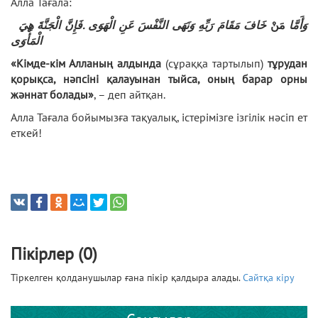
Алла Тағала:
فَإِنَّ الْجَنَّةَ هِيَ
.
خَافَ مَقَامَ رَبِّهِ وَنَهَى النَّفْسَ عَنِ الْهَوَى
مَنْ
وَأَمَّا
الْمَأْوَى
«Кімде-кім Алланың алдында
(сұраққа тартылып)
тұрудан
қорықса, нәпсіні қалауынан тыйса, оның барар орны
жәннат болады»
, – деп айтқан.
Алла Тағала бойымызға тақуалық, істерімізге ізгілік нәсіп ет
еткей!
Пікірлер (0)
Тіркелген қолданушылар ғана пікір қалдыра алады.
Сайтқа кіру