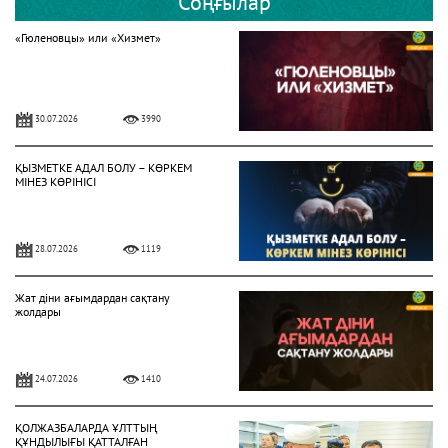
Соңғылар
«Гюленовцы» или «Хизмет»
30.07.2026
3990
ҚЫЗМЕТКЕ АДАЛ БОЛУ – КӨРКЕМ
МІНЕЗ КӨРІНІСІ
28.07.2026
1119
Жат діни ағымдардан сақтану
жолдары
24.07.2026
1410
ҚОЛЖАЗБАЛАРДА ҰЛТТЫҢ
ҚҰНДЫЛЫҒЫ ҚАТТАЛҒАН