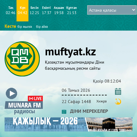
Таң
Күн
Бесін
Екінті
Ақшам
Құптан
02:46
04:42
12:25
17:37
19:58
21:53
Кесте
бір жылға
бір айға
muftyat.kz
Қазақстан мұсылмандары Діни
басқармасының ресми сайты
Қазір
08:12:05
06 Тамыз 2026
22 Сафар 1448
Хижра
ДІНИ МЕРЕКЕЛЕР