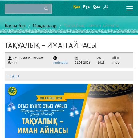
Қаз
Рус
Qaz
قاز
Togg
navi
Басты бет
Мақалалар
ТАҚУАЛЫҚ – ИМАН АЙНАСЫ
ТАҚУАЛЫҚ – ИМАН АЙНАСЫ
ҚМДБ Уағыз-насихат
0
бөлімі
muftyatkz
01.03.2026
1418
пікір
–
|
A
|
+