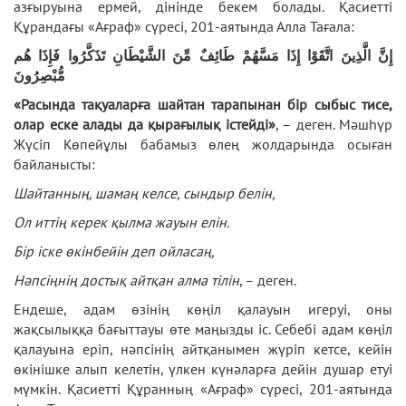
азғыруына ермей, дінінде бекем болады. Қасиетті
Құрандағы «Ағраф» сүресі, 201-аятында Алла Тағала:
إِنَّ الَّذِينَ اتَّقَوْا إِذَا مَسَّهُمْ طَائِفٌ مِّنَ الشَّيْطَانِ تَذَكَّرُوا فَإِذَا هُم
مُّبْصِرُونَ
«Расында тақуаларға шайтан тарапынан бір сыбыс тисе,
олар еске алады да қырағылық істейді»
, – деген. Мәшһүр
Жүсіп Көпейұлы бабамыз өлең жолдарында осыған
байланысты:
Шайтанның, шамаң келсе, сындыр белін,
Ол иттің керек қылма жауын елін.
Бір іске өкінбейін деп ойласаң,
Нәпсіңнің достық айтқан алма тілін
, – деген.
Ендеше, адам өзінің көңіл қалауын игеруі, оны
жақсылыққа бағыттауы өте маңызды іс. Себебі адам көңіл
қалауына еріп, нәпсінің айтқанымен жүріп кетсе, кейін
өкінішке алып келетін, үлкен күнәларға дейін душар етуі
мүмкін. Қасиетті Құранның «Ағраф» сүресі, 201-аятында