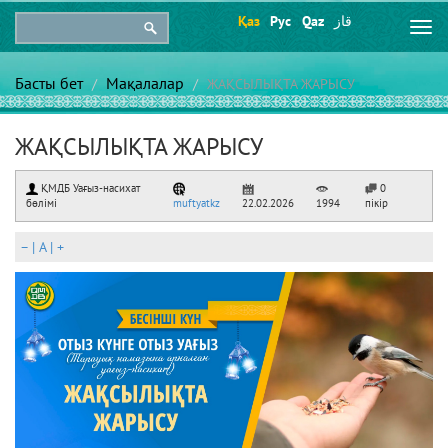
Қаз
Рус
Qaz
قاز
Togg
navi
Басты бет
Мақалалар
ЖАҚСЫЛЫҚТА ЖАРЫСУ
ЖАҚСЫЛЫҚТА ЖАРЫСУ
ҚМДБ Уағыз-насихат
0
бөлімі
muftyatkz
22.02.2026
1994
пікір
–
|
A
|
+