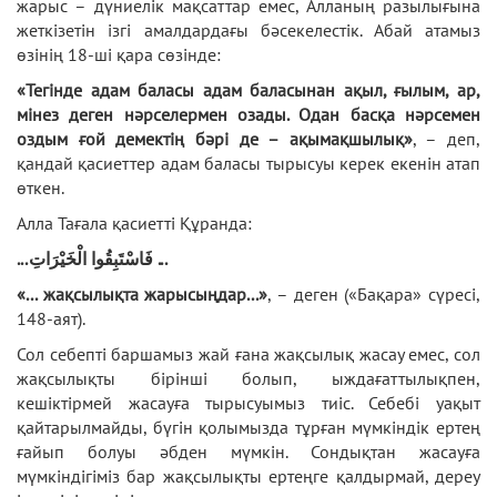
жарыс – дүниелік мақсаттар емес, Алланың разылығына
жеткізетін ізгі амалдардағы бәсекелестік. Абай атамыз
өзінің 18-ші қара сөзінде:
«Тегінде адам баласы адам баласынан ақыл, ғылым, ар,
мінез деген нәрселермен озады. Одан басқа нәрсемен
оздым ғой демектің бәрі де – ақымақшылық»
, – деп,
қандай қасиеттер адам баласы тырысуы керек екенін атап
өткен.
Алла Тағала қасиетті Құранда:
...
فَاسْتَبِقُوا الْخَيْرَاتِ
...
«... ж
ақсылықта жарысыңдар...
»
, – деген («Бақара» сүресі,
148-аят).
Сол себепті баршамыз жай ғана жақсылық жасау емес, сол
жақсылықты бірінші болып, ыждағаттылықпен,
кешіктірмей жасауға тырысуымыз тиіс. Себебі уақыт
қайтарылмайды, бүгін қолымызда тұрған мүмкіндік ертең
ғайып болуы әбден мүмкін. Сондықтан жасауға
мүмкіндігіміз бар жақсылықты ертеңге қалдырмай, дереу