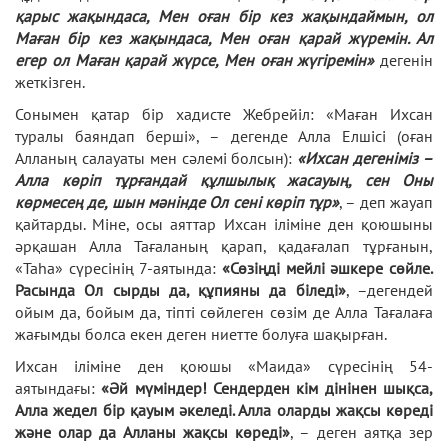
қарыс жақындаса, Мен оған бір кез жақындаймын, ол
Маған бір кез жақындаса, Мен оған қарай жүремін. Ал
егер ол Маған қарай жүрсе, Мен оған жүгіремін»
дегенін
жеткізген.
Сонымен қатар бір хадисте Жебрейіл: «Маған Ихсан
туралы баяндап берші», – дегенде Алла Елшісі (оған
Алланың салауаты мен сәлемі болсын):
«Ихсан дегеніміз –
Алла көріп тұрғандай құлшылық жасауың, сен Оны
көрмесең де, шын мәнінде Ол сені көріп тұр»
, – деп жауап
қайтарды. Міне, осы аяттар Ихсан іліміне ден қоюшыны
әрқашан Алла Тағаланың қарап, қадағалап тұрғанын,
«Таһа» сүресінің 7-аятында:
«Сөзіңді мейлі әшкере сөйле.
Расында Ол сырды да, құпияны да біледі»
, –дегендей
ойым да, бойым да, тіпті сөйлеген сөзім де Алла Тағалаға
жағымды болса екен деген ниетте болуға шақырған.
Ихсан іліміне ден қоюшы «Маида» сүресінің 54-
аятындағы:
«
Әй мүміндер! Сендерден кім дінінен шықса,
Алла жедел бір қауым әкеледі. Алла оларды жақсы көреді
және олар да Алланы жақсы көреді»
, – деген аятқа зер