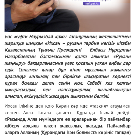
Бас мүфти Наурызбай қажы Тағанұлының жетекшілігімен
жарыққа шыққан «Ихсан – рухани тәрбие негізі» кітабы
Қазақстанның Тұңғыш Президенті – Елбасы Нұрсұлтан
Назарбаевтың бастамасымен қолға алынған «Рухани
жаңғыру» бағдарламасына үлес қосатын үлкен еңбек дер
едік. Сонымен қатар бұл кітап мұсылман жамағаты
арасында ынтымақ пен бірлікке шақыратын көрнекті
құрал болады деген сенім мол. Себебі кез келген
ымырасыздық пен нәпсіқұмарлық шынайылықтан
алыстап, екіжүзділік жасаудан шығатыны белгілі.
Ихсан іліміне ден қою Құран кәрімде «тазкия» атауымен
келген. Алла Тағала қасиетті Құранда былай дейді:
«Расында, Алла мүміндерге өз араларынан бір пайғамбар
жіберу арқылы үлкен жақсылық жасады. Пайғамбар
оларға Алланың (Құрандағы һәм болмыста көрініс тапқан)