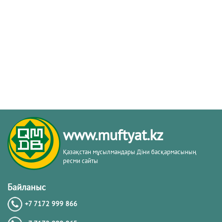
www.muftyat.kz
Қазақстан мұсылмандары Діни басқармасының
ресми сайты
Байланыс
+7 7172 999 866