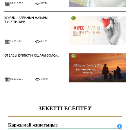
08.11.2022
36736
ЖҮРЕК – АЛЛАНЫҢ НАЗАРЫ
ТҮСЕТІН ЖЕР
15.11.2021
48521
ОТБАСЫ ІЗГІЛІКТІҢ ОШАҒЫ БОЛСА...
01.11.2021
37070
ИХСАН – ЖАНҒА АЗЫҚ, ТӘНГЕ ШИПА
28.09.2021
21916