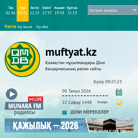
Таң
Күн
Бесін
Екінті
Ақшам
Құптан
02:46
04:42
12:25
17:37
19:58
21:53
Кесте
бір жылға
бір айға
muftyat.kz
Қазақстан мұсылмандары Діни
басқармасының ресми сайты
Қазір
09:25:24
06 Тамыз 2026
22 Сафар 1448
Хижра
ДІНИ МЕРЕКЕЛЕР