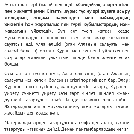
Аятта одан әрі былай делінеді:
«Сондай-ақ оларға кітап
пен хикметті (яғни Кітапты дұрыс түсіну әрі жүзеге асыру
жолдарын, ондағы пәрмендер мен тыйымдардың
хикметін һәм жаратылыс пен түрлі құбылыстардың мән-
мақсатын) үйретеді».
Бұл аят түсіп жатқан кезде
мұсылмандардың көпшілігі оқу мен жазу білмейтін
сауатсыз еді. Алла елшісі (оған Алланың салауаты мен
сәлемі болсын) оларға Құран мен сүннетті үйреткеннен
соң олар азғантай уақыттың ішінде бүкіл әлемге ұстаз
болды.
Осы аяттан түсінетініміз, Алла елшісінің (оған Алланың
салауаты мен сәлемі болсын) негізгі төрт міндеті бар. Олар:
Құранды оқып түсіндіру, жан-дүниесін тазарту, Құранды
үйрету, сүннетті үйрету. Осы төрт міндет ішіндегі «жан-
дүниені тазартуды» араб тілінде «тазкия» деп атайды.
Жоғарыдағы аятта «йузаккиһим», яғни «оларды тазкия
жасайды» деп қолданған.
Материалды кірден тазартуды «танзиф» деп атаса, рухани
тазартуды «тазкия» дейді. Демек пайғамбарлардың негізгі