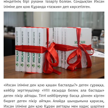
міндетінің бірі рухани тазарту болған. Сондықтан Ихсан
іліміне ден қою Құранда «тазкия» деп көрсетілген.
«Ихсан іліміне ден қою қашан басталды?» деген сұраққа,
кейбір зерттеушілер «VIII ғасырда белең ала бастады»
деген пікір айтады. Тіпті кейбіреулер басқа діннен кірген
бидғат деген пікір айтқан. Алайда шындығына қарасақ,
Ихсан іліміне ден қою Құран аяттары мен хадис шәріпке