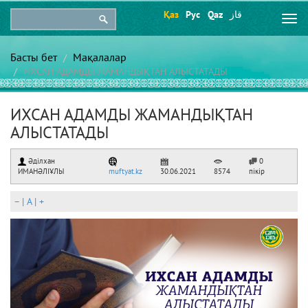
Қаз
Рус
Qaz
قاز
Togg
navi
Басты бет
Мақалалар
ИХСАН АДАМДЫ ЖАМАНДЫҚТАН АЛЫСТАТАДЫ
ИХСАН АДАМДЫ ЖАМАНДЫҚТАН
АЛЫСТАТАДЫ
Әділхан
0
ИМАНӘЛІҰЛЫ
muftyat.kz
30.06.2021
8574
пікір
–
|
A
|
+