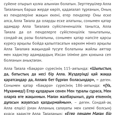
сүйене отырып қолға алынған болатын. Зерттеушілер Алла
Тағаланың барша жерде көріп, қадағалап тұрғанын, Оның
өз пенделеріне жақын екені, егер пенделер Оны еске
алса, Алла Тағала да оларды еске алатыны, сонымен қатар
адамдар Алла Тағалаға сүйіспененшілік танытса, Алла
Тағала да ол пенделерге сүйіспеншілік танытатыны,
сондай-ақ разы болатыны, сонымен қатар нәпсіге қарсы
күресу арқылы бойда қалыптасатын көркем мінез арқылы
Алла Тағалаға жақындай түсуге болатыны жайлы аяттар
мен хадистер адамдардың Ихсан іліміне ден қоюына сеп
болғанын анықтаған.
Алла Тағала «Бақара» сүресінің 115-аятында:
«Шығыстың
да, батыстың да иесі бір Алла. Жүздеріңді қай жаққа
қаратсаңдар да, Аллаға бет бұрған боласыңдар», –
деген.
Сонымен қатар «Бақара» сүресінің 186-аятында:
«(Уа,
Мұхаммед!) Егер құлдарым сенен Мен туралы сұраса, Мен
оларға өте жақынмын. Маған жалбарынып, дұға еткеннің
дұғасын жауапсыз қалдырмаймын»
, – деген. Сондай-ақ
Алла елшісі (оған Алланың салауаты мен сәлемі болсын)
құдси хадисте Алла Тағаланың:
«Егер пендем Маған бір