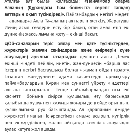
Аталған аят былай жалғасады:
«Пайғамбар оларға
Алланың (Құрандағы һәм болмыста көрініс тапқан)
аяттарын оқып түсіндіреді».
Пайғамбардың негізгі міндеті
– адамдарға Алла Тағаланың аяттарын жеткізу. Жаратушы
Иенің асыл сөздерін есту бір бақыт, оған амал етіп екі
дүниенің жақсылығына жету – екінші бақыт.
«(Ой-саналарын теріс ойлар мен қате түсініктерден,
жүректерін жалған сенімдерден және өмірлерін күнә
атаулыдан) арылтып тазартады»
делінген аятта. Демек
екінші міндеті пейілін, ниетін, жан-дүниесін «барша лас
істердің негізгі бастаушысы болған» жаман ойдан тазарту.
Тазарған жан-дүниеге адами қасиеттерді орнықтыру
пайғамбарлардың Құран мен сүннетті үйрету міндеттері
аясына тапсырылған. Пенде пайғамбарлардан осы екі
қасиетті бойына сіңірсе құлшылық ету барысында
қалыбында хушуғ пен хузуғды жоғары деңгейде орындып,
құлшылығына рух бағыштайды. Ал қарапайым өмірде
жүректегі иманын іс-әрекетімен амалға асырып, күпірлік
пен екіжүзділіктен, жалпы айтқанда кемшілік атаулыдан
аулақ кетуге жол ашады.