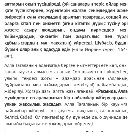
аяттарын оқып түсіндіреді, (ой-саналарын теріс ойлар мен
қате түсініктерден, жүректерін жалған сенімдерден және
өмірлерін күнә атаулыдан) арылтып тазартады, сондай-ақ
оларға кітап пен хикметті (яғни кітапты дұрыс түсіну әрі
жүзеге асыру жолдарын, ондағы пәрмендер мен
тыйымдардың хикметін һәм жаратылыс пен түрлі
құбылыстардың мән-мақсатын) үйретеді. Шүбәсіз, бұдан
бұрын олар анық адасуда еді»
(«Әли Имран» сүресі, 164-
аят).
Алла Тағаланың адамзатқа берген нығметтері өте көп, оны
санап тауыса алмасымыз анық. Сол нығметтің ішіндегі ең
ұлығы, теңдесі жоғы – адамдар арасынан (Алланың
бұйрықтары мен тыйымдарын жеткізуші) пайғамбардың
жіберілуі. Жоғарыдағы аятта жазылғандай,
«Расында, Алла
мүміндерге өз араларынан бір пайғамбар жіберу арқылы
үлкен жақсылық жасады»
. Алла Тағаланың бір қауымға
пайғамбар жіберуі – ол қауымға жақсылық қалағанының
белгісі. Себебі Ол пайғамбар бұ дүниеде де, о дүниеде де
шынайы бақытқа жету жолдарын үйретеді.