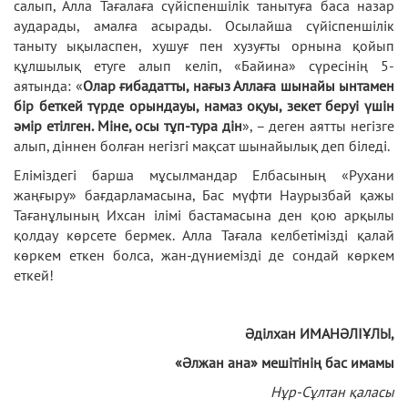
салып, Алла Тағалаға сүйіспеншілік танытуға баса назар
аударады, амалға асырады. Осылайша сүйіспеншілік
таныту ықыласпен, хушуғ пен хузуғты орнына қойып
құлшылық етуге алып келіп, «Байина» сүресінің 5-
аятында: «
Олар ғибадатты, нағыз Аллаға шынайы ынтамен
бір беткей түрде орындауы, намаз оқуы, зекет беруі үшін
әмір етілген. Міне, осы тұп-тура дін
», – деген аятты негізге
алып, діннен болған негізгі мақсат шынайылық деп біледі.
Еліміздегі барша мұсылмандар Елбасының «Рухани
жаңғыру» бағдарламасына, Бас мүфти Наурызбай қажы
Тағанұлының Ихсан ілімі бастамасына ден қою арқылы
қолдау көрсете бермек. Алла Тағала келбетімізді қалай
көркем еткен болса, жан-дүниемізді де сондай көркем
еткей!
Әділхан ИМАНӘЛІҰЛЫ,
«Әлжан ана» мешітінің бас имамы
Нұр-Сұлтан қаласы