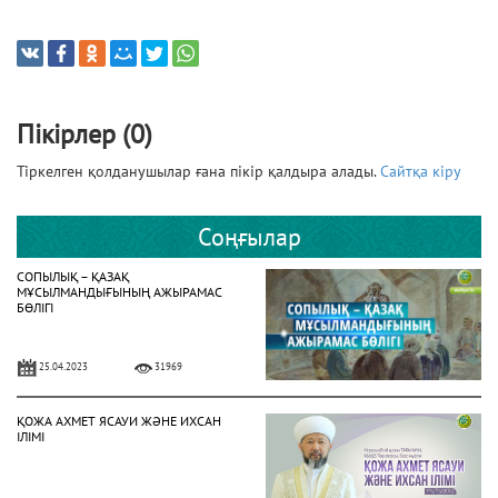
Пікірлер (0)
Тіркелген қолданушылар ғана пікір қалдыра алады.
Сайтқа кіру
Соңғылар
СОПЫЛЫҚ – ҚАЗАҚ
МҰСЫЛМАНДЫҒЫНЫҢ АЖЫРАМАС
БӨЛІГІ
25.04.2023
31969
ҚОЖА АХМЕТ ЯСАУИ ЖӘНЕ ИХСАН
ІЛІМІ