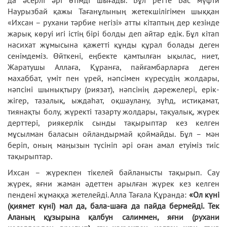
да әсерлі әрі өтімді шығады. Бұл ретте Бас мүфти
Наурызбай қажы Тағанұлының жетекшілігімен шыққан
«Ихсан – рухани тәрбие негізі» атты кітаптың дер кезінде
жарық көруі игі істің бірі болды деп айтар едік. Бұл кітап
насихат жұмысына қажетті құнды құрал болады деген
сенімдеміз. Өйткені, еңбекте қамтылған ықылас, ниет,
Жаратушы Аллаға, Құранға, пайғамбарларға деген
махаббат, үміт пен үрей, нәпсімен күресудің жолдары,
нәпсіні шынықтыру (риязат), нәпсінің дәрежелері, ерік-
жігер, тазалық, ыждаһат, оқшаулану, зүһд, истиқамат,
тиянақты болу, жүректі тазарту жолдары, тақуалық, жүрек
дерттері, риякерлік сынды тақырыптар кез келген
мұсылман баласын ойландырмай қоймайды. Бұл – мән
беріп, оның маңызын түсініп әрі оған амал етуіміз тиіс
тақырыптар.
Ихсан – жүрекпен тікелей байланысты тақырып. Сау
жүрек, яғни жаман әдеттен арылған жүрек кез келген
пендені жұмаққа жетелейді. Алла Тағала Құранда:
«Ол күні
(қиямет күні) мал да, бала-шаға да пайда бермейді. Тек
Аланың құзырына қалбун салиммен, яғни (рухани