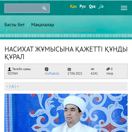
Қаз
Рус
Qaz
قاز
Togg
navi
Басты бет
Мақалалар
НАСИХАТ ЖҰМЫСЫНА ҚАЖЕТТІ ҚҰНДЫ ҚҰРАЛ
НАСИХАТ ЖҰМЫСЫНА ҚАЖЕТТІ ҚҰНДЫ
ҚҰРАЛ
Төлеби қажы
0
ОСПАН
muftyat.kz
17.06.2021
6241
пікір
–
|
A
|
+