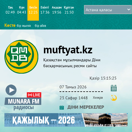
Таң
Күн
Бесін
Екінті
Ақшам
Құптан
02:49
04:43
12:25
17:36
19:56
21:50
Кесте
бір жылға
бір айға
muftyat.kz
Қазақстан мұсылмандары Діни
басқармасының ресми сайты
Қазір
15:15:26
07 Тамыз 2026
23 Сафар 1448
Хижра
ДІНИ МЕРЕКЕЛЕР