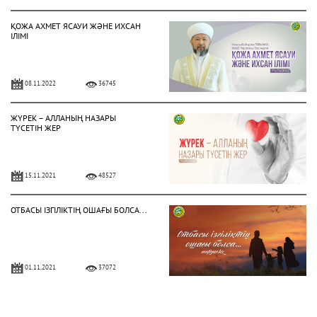
ҚОЖА АХМЕТ ЯСАУИ ЖӘНЕ ИХСАН
ІЛІМІ
08.11.2022
36745
ЖҮРЕК – АЛЛАНЫҢ НАЗАРЫ
ТҮСЕТІН ЖЕР
15.11.2021
48527
ОТБАСЫ ІЗГІЛІКТІҢ ОШАҒЫ БОЛСА...
01.11.2021
37072
ИХСАН – ЖАНҒА АЗЫҚ, ТӘНГЕ ШИПА