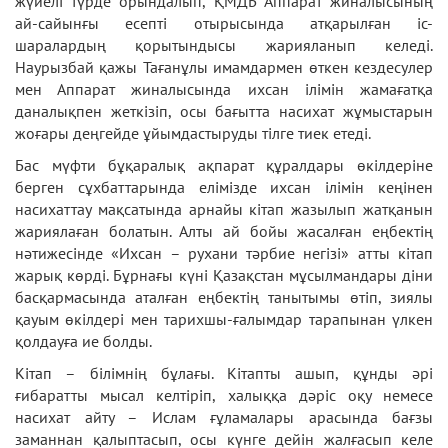
жүйелі түрде орындалып, ҚМДБ Аппарат жиналысының
ай-сайынғы есепті отырысында атқарылған іс-
шаралардың қорытындысы жарияланып келеді.
Наурызбай қажы Тағанұлы имамдармен өткен кездесулер
мен Аппарат жиналысында ихсан ілімін жамағатқа
даналықпен жеткізіп, осы бағытта насихат жұмыстарын
жоғары деңгейде ұйымдастыруды тілге тиек етеді.
Бас мүфти бұқаралық ақпарат құралдары өкілдеріне
берген сұхбаттарында елімізде ихсан ілімін кеңінен
насихаттау мақсатында арнайы кітап жазылып жатқанын
жариялаған болатын. Алты ай бойы жасалған еңбектің
нәтижесінде «Ихсан – рухани тәрбие негізі» атты кітап
жарық көрді. Бұрнағы күні Қазақстан мұсылмандары діни
басқармасында аталған еңбектің танытымы өтіп, зиялы
қауым өкілдері мен тарихшы-ғалымдар тарапынан үлкен
қолдауға ие болды.
Кітап – білімнің бұлағы. Кітапты ашып, құнды әрі
ғибаратты мысал келтіріп, халыққа дәріс оқу немесе
насихат айту – Ислам ғұламалары арасында бағзы
заманнан қалыптасып, осы күнге дейін жалғасып келе