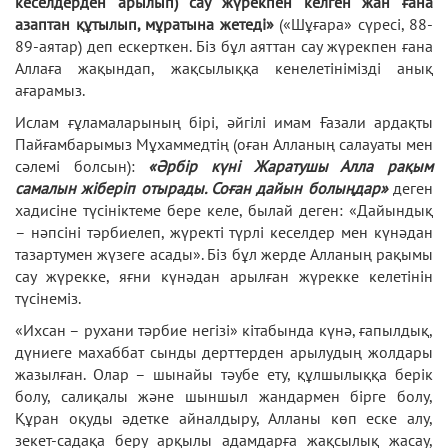
кеселдерден арылып) сау жүрекпен келген жан ғана
азаптан құтылып, мұратына жетеді»
(«Шұғара» сүресі, 88-
89-аятар) деп ескерткен. Біз бұл аяттан сау жүрекпен ғана
Аллаға жақындап, жақсылыққа кенелетінімізді анық
ағарамыз.
Ислам ғұламаларының бірі, әйгілі имам Ғазали ардақты
Пайғамбарымыз Мұхаммедтің (оған Алланың салауаты мен
сәлемі болсын):
«Әрбір күні Жаратушы Алла рақым
самалын жіберіп отырады. Соған дайын болыңдар»
деген
хадисіне түсініктеме бере келе, былай деген: «Дайындық
– нәпсіні тәрбиелеп, жүректі түрлі кеселдер мен күнәдан
тазартумен жүзеге асады». Біз бұл жерде Алланың рақымы
сау жүрекке, яғни күнәдан арылған жүрекке келетінін
түсінеміз.
«Ихсан – рухани тәрбие негізі» кітабында күнә, ғапылдық,
дүниеге махаббат сынды дерттерден арылудың жолдары
жазылған. Олар – шынайы тәубе ету, құлшылыққа берік
болу, салиқалы және шыншыл жандармен бірге болу,
Құран оқуды әдетке айналдыру, Алланы көп еске алу,
зекет-садақа беру арқылы адамдарға жақсылық жасау,