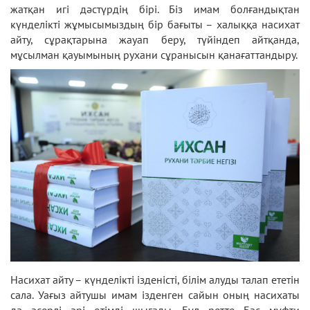
жатқан игі дәстүрдің бірі. Біз имам болғандықтан
күнделікті жұмысымыздың бір бағыты – халыққа насихат
айту, сұрақтарына жауап беру, түйіндеп айтқанда,
мұсылман қауымының рухани сұранысын қанағаттандыру.
Насихат айту – күнделікті ізденісті, білім алуды талап ететін
сала. Уағыз айтушы имам ізденген сайын оның насихаты