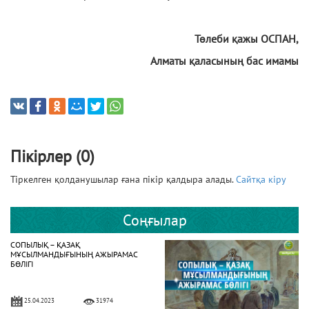
Төлеби қажы ОСПАН,
Алматы қаласының бас имамы
Пікірлер (0)
Тіркелген қолданушылар ғана пікір қалдыра алады.
Сайтқа кіру
Соңғылар
СОПЫЛЫҚ – ҚАЗАҚ
МҰСЫЛМАНДЫҒЫНЫҢ АЖЫРАМАС
БӨЛІГІ
25.04.2023
31974