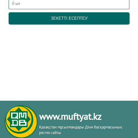
www.muftyat.kz
Қазақстан мұсылмандары Діни басқармасының
ресми сайты