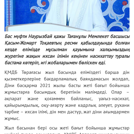
Бас мүфти Наурызбай қажы Тағанұлы Мемлекет басшысы
Қасым-Жомарт Тоқаевтың ресми қабылдауында болған
кезде елімізде мұсылман қауымына халқымыздың
жүрегіне жақын ихсан ілімін кеңінен насихаттау туралы
бастама көтеріп, игі жобаларымен бөліскен еді.
ҚМДБ Төрағасы жыл басында еліміздегі барша дін
қызметкерлеріне бағдарламалық баяндамасын жолдап,
Діни басқарма 2021 жылы басты жеті бағыт бойынша
жұмыстарға басымдық беретінін мәлімдеді. Олар –
ақпарат және қоғаммен байланыс, уағыз-насихат,
қайырымдылық, оқу-ағарту және кадрлық әлеует, рухани
тәрбие – ихсан ілімі, дін мен дәстүр, жат діни ағымдармен
жұмыс.
Жыл басынан бері осы жеті бағыт бойынша жұмыстар