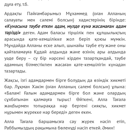
дұға ету, т.б.
Ардақты Пайғамбарымыз Мұхаммед (оған Алланың
салауаты мен сәлемі болсын) хадистерінің бірінде:
«Күнәсына тәубе еткен адам, мүлде күнә жасамаған адам
тәрізді»
деген. Адам баласы тіршілік пен құлшылықтың
арасында қате-кемшілікке жол беріп қоюы мүмкін.
Мұндайда Алланы еске алып, шынайы тәубе ету және оны
қайталамауға Құдай алдында және өзінің ары алдында
уәде беру – су бір нәрсені кірден тазартқандай, тәубе
адамның білместікпен жасаған қате-кемшілігін күнәдан
тазартады.
Жақсы, ізгі адамдармен бірге болудың да өзіндік хикметі
бар. Лұқман Хәкім (оған Алланың сәлемі болсын) ұлына:
«Балам! Ғалым адамдармен бірге бол және олардың
сұхбатынан қалмауға тырыс! Өйткені, Алла Тағала
жаңбырмен топыраққа нәр бергені сияқты, хикмет
нұрымен жүрекке нәр береді» деген екен.
Алла Тағала баршамызға сау жүрек нәсіп етіп,
Раббымыздың рақымына бөленуді нәсіп еткей. Әмин!