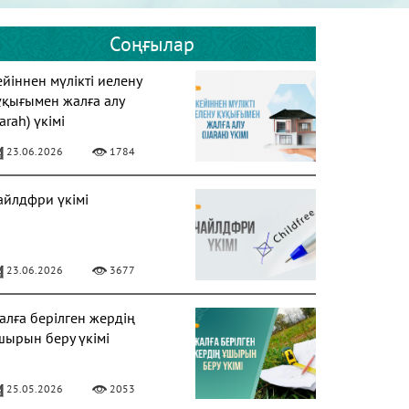
Соңғылар
ейіннен мүлікті иелену
ұқығымен жалға алу
jarah) үкімі
23.06.2026
1784
айлдфри үкімі
23.06.2026
3677
алға берілген жердің
шырын беру үкімі
25.05.2026
2053