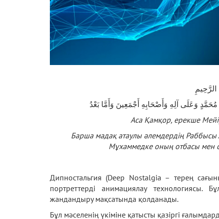
 الرَّحِيمِ
ُحَمَّدٍ وَعَلَى آلِهِ وَأَصْحَابِهِ أَجْمَعِينَ وَأَمَّا بَعْدُ
Аса Қамқор, ерекше Мейі
Барша мадақ атаулы әлемдердің Раббысы 
Мұхаммедке оның отбасы мен с
Дипностальгия (Deep Nostalgia – терең сағын
портреттерді анимациялау технологиясы. 
жандандыру мақсатында қолданады.
Бұл мәселенің үкіміне қатысты қазіргі ғалымда