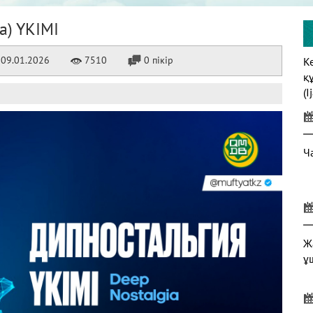
a) ҮКІМІ
09.01.2026
7510
0 пікір
К
қ
(I
Ч
Ж
ұ