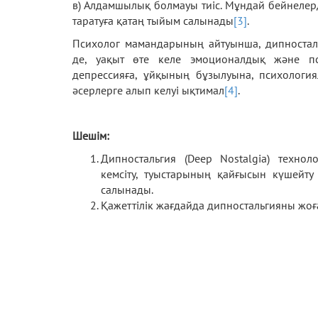
в) Алдамшылық болмауы тиіс. Мұндай бейнелер
таратуға қатаң тыйым салынады
[3]
.
Психолог мамандарының айтуынша, дипностал
де, уақыт өте келе эмоционалдық және пс
депрессияға, ұйқының бұзылуына, психология
әсерлерге алып келуі ықтимал
[4]
.
Шешім:
Дипностальгия (Deep Nostalgia) техн
кемсіту, туыстарының қайғысын күшейту
салынады.
Қажеттілік жағдайда дипностальгияны жоға