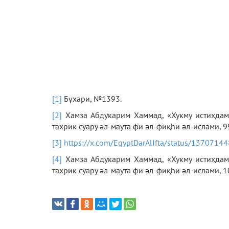
[1]
Бұхари, №1393.
[2]
Хамза Абдукарим Хаммад, «Хукму истихдам
тахрик суару әл-маута фи әл-фиқһи әл-ислами, 9
[3]
https://x.com/EgyptDarAlIfta/status/137071
[4]
Хамза Абдукарим Хаммад, «Хукму истихдам
тахрик суару әл-маута фи әл-фиқһи әл-ислами, 1