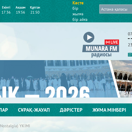
Кесте
Екінті
Ақшам
Құптан
бір
17:36
19:56
21:50
жылға
бір айға
0
2
ЛАР
СҰРАҚ-ЖАУАП
ДӘРІСТЕР
ЖҰМА МІНБЕРІ
ostalgia) ҮКІМІ