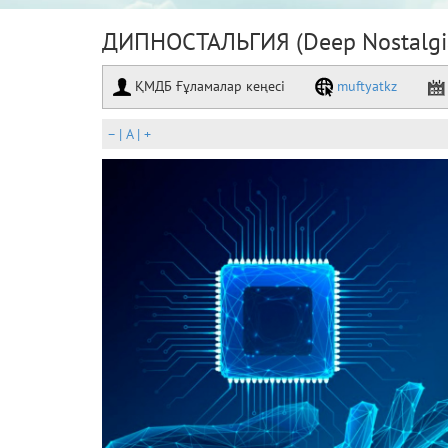
ДИПНОСТАЛЬГИЯ (Deep Nostalgi
ҚМДБ Ғұламалар кеңесі
muftyatkz
–
|
A
|
+