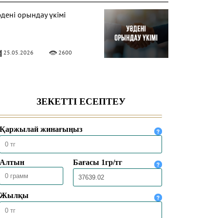
әдені орындау үкімі
25.05.2026
2600
ИПФЕЙК (DEEPFAKE)
КІМІ
09.01.2026
10630
ОЛЛОВЕР САНЫН АҚЫҒА
РТТЫРУДЫҢ ҮКІМІ
09.01.2026
5951