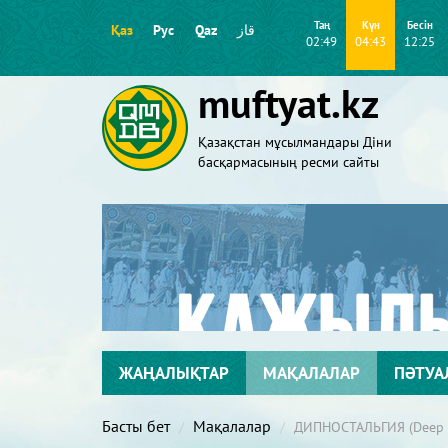
Таң
Күн
Бесін
Қаз
Рус
Qaz
قاز
02:49
04:43
12:25
muftyat.kz
Қазақстан мұсылмандары Діни
басқармасының ресми сайты
ЖАҢАЛЫҚТАР
МАҚАЛАЛАР
ПӘТУА
Басты бет
Мақалалар
ДИПНОСТАЛЬГИЯ (Deep N