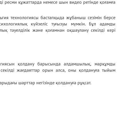
ді ресми құжаттарда немесе шын видео ретінде қоғамға
ьгия технологиясы бастапқыда жұбаныш сезімін берсе
ихологиялық күйзеліс туғызуы мүмкін. Бұл адамды
лық тәуелділік және қоғамнан оқшаулану секілді кері
ологиясын қолдану барысында алдамшылық, марқұмды
 секілді жағдаяттар орын алса, оны қолдануға тыйым
рыдағы шарттар негізінде қолдануға рұқсат.