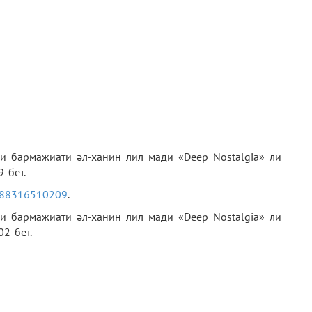
и бармажиати әл-ханин лил мади «Deep Nostalgia» ли
9-бет.
4488316510209
.
и бармажиати әл-ханин лил мади «Deep Nostalgia» ли
02-бет.