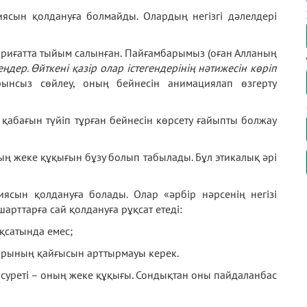
гиясын қолдануға болмайды. Олардың негізгі дәлелдері
шариғатта тыйым салынған. Пайғамбарымыз (оған Алланың
ңдер. Өйткені қазір олар істегендерінің нәтижесін көріп
ынсыз сөйлеу, оның бейнесін анимациялап өзгерту
қабағын түйіп тұрған бейнесін көрсету ғайыпты болжау
ың жеке құқығын бұзу болып табылады. Бұл этикалық әрі
гиясын қолдануға болады. Олар «әрбір нәрсенің негізі
шарттарға сай қолдануға рұқсат етеді:
ақсатында емес;
старының қайғысын арттырмауы керек.
суреті – оның жеке құқығы. Сондықтан оны пайдаланбас