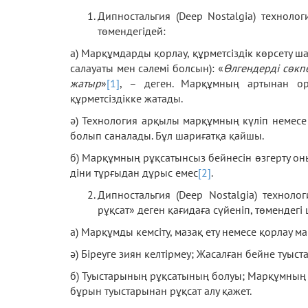
Дипностальгия (Deep Nostalgia) техноло
төмендегідей:
а) Марқұмдарды қорлау, құрметсіздік көрсету 
салауаты мен сәлемі болсын): «
Өлгендерді сөкпе
жатыр
»
[1]
, – деген. Марқұмның артынан ор
құрметсіздікке жатады.
ә) Технология арқылы марқұмның күліп немесе 
болып саналады. Бұл шариғатқа қайшы.
б) Марқұмның рұқсатынсыз бейнесін өзгерту он
діни тұрғыдан дұрыс емес
[2]
.
Дипностальгия (Deep Nostalgia) техноло
рұқсат» деген қағидаға сүйеніп, төмендегі 
а) Марқұмды кемсіту, мазақ ету немесе қорлау м
ә) Біреуге зиян келтірмеу; Жасалған бейне туы
б) Туыстарының рұқсатының болуы; Марқұмның 
бұрын туыстарынан рұқсат алу қажет.