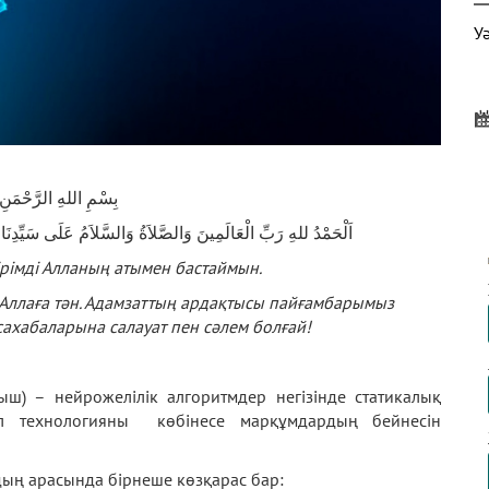
У
Д
بِسْمِ اللهِ الرَّحْمَنِ
Ү
اَلْحَمْدُ للهِ رَبِّ الْعَالَمِينَ وَالصَّلاَةُ وَالسَّلاَمُ عَلَى سَيِّدِنَا م
рімді Алланың атымен бастаймын.
Аллаға тән. Адамзаттың ардақтысы пайғамбарымыз
Ф
ахабаларына салауат пен сәлем болғай!
А
ыш) – нейрожелілік алгоритмдер негізінде статикалық
Бұл технологияны көбінесе марқұмдардың бейнесін
рдың арасында бірнеше көзқарас бар: