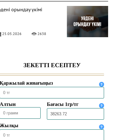
әдені орындау үкімі
25.05.2026
2638
ОЛЛОВЕР САНЫН АҚЫҒА
РТТЫРУДЫҢ ҮКІМІ
09.01.2026
5970
ИОТОКПЕН ЕМДЕУ ҮКІМІ
09.01.2026
6161