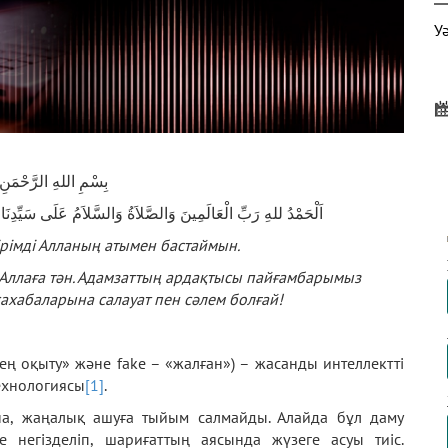
У
Ф
بِسْمِ اللهِ الرَّحْمَنِ
А
اَلْحَمْدُ للهِ رَبِّ الْعَالَمِينَ وَالصَّلاَةُ وَالسَّلاَمُ عَلَى سَيِّدِنَا م
рімді Алланың атымен бастаймын.
Аллаға тән. Адамзаттың ардақтысы пайғамбарымыз
Б
ахабаларына салауат пен сәлем болғай!
ең оқыту» және fake – «жалған») – жасанды интеллектті
ехнологиясы
[1]
.
а, жаңалық ашуға тыйым салмайды. Алайда бұл даму
ікке негізделіп, шариғаттың аясында жүзеге асуы тиіс.