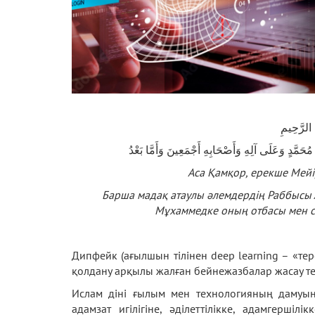
 الرَّحِيمِ
ُحَمَّدٍ وَعَلَى آلِهِ وَأَصْحَابِهِ أَجْمَعِينَ وَأَمَّا بَعْدُ
Аса Қамқор, ерекше Мейі
Барша мадақ атаулы әлемдердің Раббысы 
Мұхаммедке оның отбасы мен с
Дипфейк (ағылшын тілінен deep learning – «тер
қолдану арқылы жалған бейнежазбалар жасау т
Ислам діні ғылым мен технологияның дамуын
адамзат игілігіне, әділеттілікке, адамгершіл