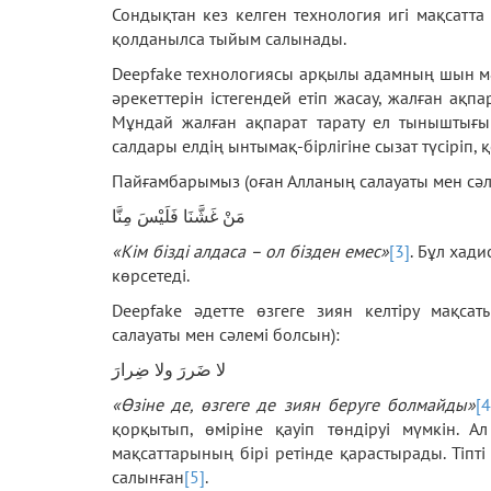
Сондықтан кез келген технология игі мақсатта
қолданылса тыйым салынады.
Deepfake технологиясы арқылы адамның шын мән
әрекеттерін істегендей етіп жасау, жалған ақ
Мұндай жалған ақпарат тарату ел тыныштығын
салдары елдің ынтымақ-бірлігіне сызат түсіріп, қ
Пайғамбарымыз (оған Алланың салауаты мен сәл
مَنْ غَشَّنَا فَلَيْسَ مِنَّا
«Кім бізді алдаса – ол бізден емес»
[3]
. Бұл хад
көрсетеді.
Deepfake әдетте өзгеге зиян келтіру мақса
салауаты мен сәлемі болсын):
لا ضَررَ ولا ضِرارَ
«Өзіне де, өзгеге де зиян беруге болмайды»
[4
қорқытып, өміріне қауіп төндіруі мүмкін. А
мақсаттарының бірі ретінде қарастырады. Тіпт
салынған
[5]
.