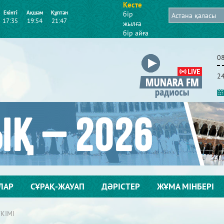
Кесте
Екінті
Ақшам
Құптан
бір
17:35
19:54
21:47
жылға
бір айға
0
2
ЛАР
СҰРАҚ-ЖАУАП
ДӘРІСТЕР
ЖҰМА МІНБЕРІ
КІМІ