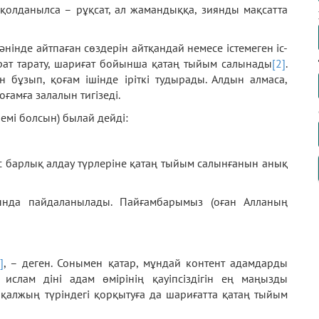
 қолданылса – рұқсат, ал жамандыққа, зиянды мақсатта
інде айтпаған сөздерін айтқандай немесе істемеген іс-
парат тарату, шариғат бойынша қатаң тыйым салынады
[2]
.
 бұзып, қоғам ішінде іріткі тудырады. Алдын алмаса,
оғамға залалын тигізеді.
емі болсын) былай дейді:
ис барлық алдау түрлеріне қатаң тыйым салынғанын анық
тында пайдаланылады. Пайғамбарымыз (оған Алланың
]
, – деген. Сонымен қатар, мұндай контент адамдарды
л ислам діні адам өмірінің қауіпсіздігін ең маңызды
і қалжың түріндегі қорқытуға да шариғатта қатаң тыйым