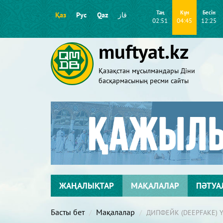
Таң
Күн
Бесін
Қаз
Рус
Qaz
قاز
02:51
04:45
12:25
muftyat.kz
Қазақстан мұсылмандары Діни
басқармасының ресми сайты
ЖАҢАЛЫҚТАР
МАҚАЛАЛАР
ПӘТУА
Басты бет
Мақалалар
ДИПФЕЙК (DEEPFAKE) Ү