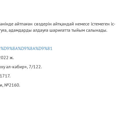
нде айтпаған сөздерін айтқандай немесе істемеген іс-
атуға, адамдарды алдауға шариғатта тыйым салынады.
8%B2%D9%8A%D9%8A%D9%81
2022 ж.
ху әл-кәбир», 7/122.
1717.
и, №2160.