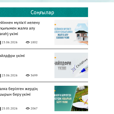
Соңғылар
ейіннен мүлікті иелену
ұқығымен жалға алу
jarah) үкімі
23.06.2026
1802
айлдфри үкімі
23.06.2026
3699
алға берілген жердің
шырын беру үкімі
25.05.2026
2067