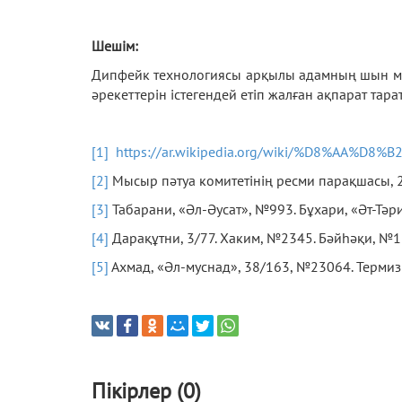
Шешім:
Дипфейк технологиясы арқылы адамның шын мәні
әрекеттерін істегендей етіп жалған ақпарат тар
[1]
https://ar.wikipedia.org/wiki/%D8%AA%D
[2]
Мысыр пәтуа комитетінің ресми парақшасы, 
[3]
Табарани, «Әл-Әусат», №993. Бұхари, «Әт-Тәри
[4]
Дарақұтни, 3/77. Хаким, №2345. Бәйһәқи, №1
[5]
Ахмад, «Әл-муснад», 38/163, №23064. Термиз
Пікірлер (0)