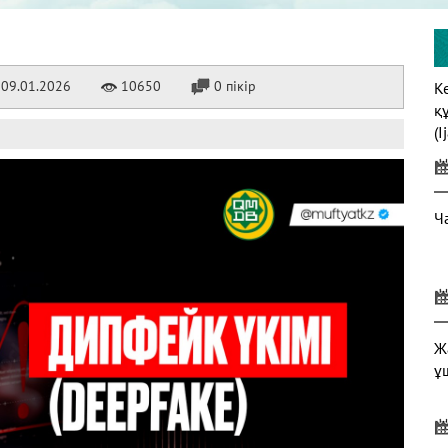
09.01.2026
10650
0 пікір
К
қ
(I
Ч
Ж
ұ