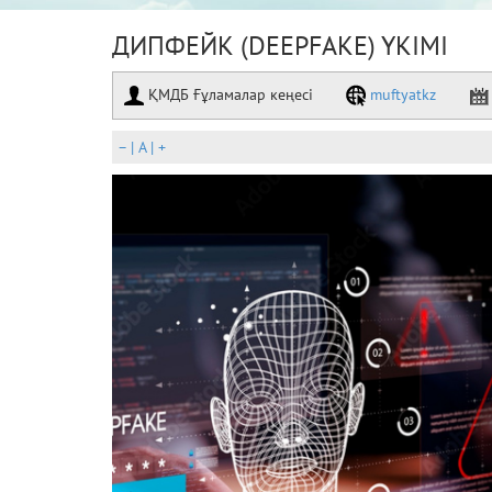
ДИПФЕЙК (DEEPFAKE) ҮКІМІ
ҚМДБ Ғұламалар кеңесі
muftyatkz
–
|
A
|
+