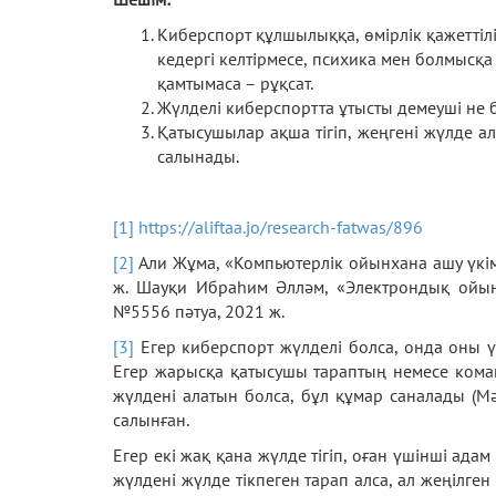
Киберспорт құлшылыққа, өмірлік қажеттілік
кедергі келтірмесе, психика мен болмысқа 
қамтымаса – рұқсат.
Жүлделі киберспортта ұтысты демеуші не б
Қатысушылар ақша тігіп, жеңгені жүлде а
салынады.
[1]
https://aliftaa.jo/research-fatwas/896
[2]
Али Жұма, «Компьютерлік ойынхана ашу үкім
ж. Шауқи Ибраһим Әлләм, «Электрондық ойын 
№5556 пәтуа, 2021 ж.
[3]
Егер киберспорт жүлделі болса, онда оны ү
Егер жарысқа қатысушы тараптың немесе коман
жүлдені алатын болса, бұл құмар саналады (Мә
салынған.
Егер екі жақ қана жүлде тігіп, оған үшінші ад
жүлдені жүлде тікпеген тарап алса, ал жеңілге