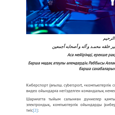
الرحيم
خير خلقه محمـد و آله و أصحابه أجمعين
Аса мейірімді, ерекше р
Барша мадақ атаулы әлемдердің Раббысы Аллағ
барша сахабаларына
Киберспорт (ағылш. cybersport, «компьютерлік 
видео ойындарға негізделген командалық неме
Шариғатта тыйым салынған дүниелер қамты
электрондық, компьютерлік ойындарды (кибе
тиіс
[2]
: