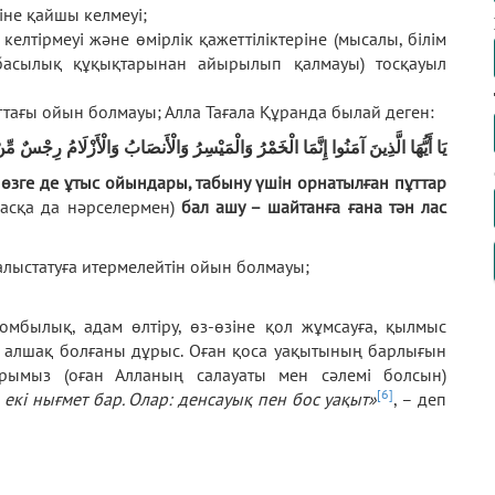
іне қайшы келмеуі;
лтірмеуі және өмірлік қажеттіліктеріне (мысалы, білім
отбасылық құқықтарынан айырылып қалмауы) тосқауыл
тағы ойын болмауы; Алла Тағала Құранда былай деген:
يَا أَيُّهَا الَّذِينَ آمَنُوا إِنَّمَا الْخَمْرُ وَالْمَيْسِرُ وَالْأَنصَابُ وَالْأَزْلَامُ رِجْسٌ م
 өзге де ұтыс ойындары, табыну үшін орнатылған пұттар
басқа да нәрселермен)
бал ашу – шайтанға ғана тән лас
лыстатуға итермелейтін ойын болмауы;
зомбылық, адам өлтіру, өз-өзіне қол жұмсауға, қылмыс
 алшақ болғаны дұрыс. Оған қоса уақытының барлығын
арымыз (оған Алланың салауаты мен сәлемі болсын)
[6]
 екі нығмет бар. Олар: денсауық пен бос уақыт»
, – деп