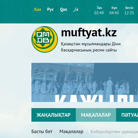
Таң
Күн
Бесін
Қаз
Рус
Qaz
قاز
02:49
04:43
12:25
muftyat.kz
Қазақстан мұсылмандары Діни
басқармасының ресми сайты
ЖАҢАЛЫҚТАР
МАҚАЛАЛАР
ПӘТУА
Басты бет
Мақалалар
Киберспортпен шұғылда