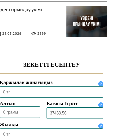
әдені орындау үкімі
25.05.2026
2599
ИПФЕЙК (DEEPFAKE)
КІМІ
09.01.2026
10629
ОЛЛОВЕР САНЫН АҚЫҒА
РТТЫРУДЫҢ ҮКІМІ
09.01.2026
5949