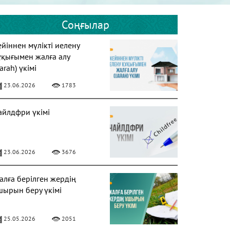
Соңғылар
ейіннен мүлікті иелену
ұқығымен жалға алу
jarah) үкімі
23.06.2026
1783
айлдфри үкімі
23.06.2026
3676
алға берілген жердің
шырын беру үкімі
25.05.2026
2051