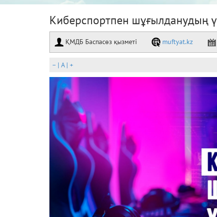
Киберспортпен шұғылданудың ү
ҚМДБ Баспасөз қызметі
muftyat.kz
–
|
A
|
+