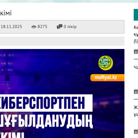
кімі
18.11.2025
8275
0 пікір
К
қ
(I
Ч
Ж
ұ