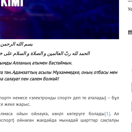
У
بسم الله الرحمن 
Д
الحمد لله ربّ العالمين و الصلاة و السلام على 
Ү
ақымды Алланың атымен бастаймын.
а тән. Адамзаттың асылы Мұхаммедке, оның отбасы мен
 салауат пен сәлем болғай!
Ф
А
спорт» немесе «электронды спорт» деп те аталады) – бұл
се жеке жарыс.
лмаса ойын ойнауға, көңіл көтеруге болады
[1]
. Ал
рспорт) ойнаған жағдайда мынадай шарттар сақталуы