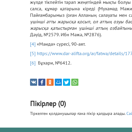
жүлде тікпейтін тарап жеңетіндей мықты болуы к
салса, құмар қатарына кіреді (Мухамад Мәж
Пайғамбарымыз (оған Алланың салауаты мен сә
үшінші атты жарысқа қосып, ол аттың озуы бас
жарысқа қатыстырған үшінші аттың озбайтын
Дәуід, №2579. Ибн Мәжә, №2876).
[4]
«Мәида» сүресі, 90-аят.
[5]
https://www.dar-alifta.org/ar/fatwa/det
[6]
Бұхари, №6412.
Пікірлер (0)
Тіркелген қолданушылар ғана пікір қалдыра алады.
Са