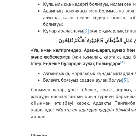
Құлшылыққа кедергі болмауы, ислам сенім
Адамның психикасы мен болмысына зиян ке
алуына, кәсіп етуіне кедергі болып, 
болмауы;
Құмар араласпауы
[3]
және құмарлық сипат
ِّنْ عَمَلِ الشَّيْطَانِ فَاجْتَنِبُوهُ لَعَلَّكُمْ تُفْلِحُونَ
«Уа, иман келтіргендер! Арақ-шарап, құмар һәм
және жебелермен
(яки құмалақ, карта сынды 
[4]
істер. Ендеше бұлардан аулақ болыңдар»
.
Азғындыққа, моральдық құндылықтардан а
Балағат, боғауыз сөзден аулақ болуы
[5]
.
Сонымен қатар, ұрыс-төбелес, соғыс, зорлық-
жасауды насихаттайтын ойын түрінен барынша
ойынмен өткізбеуі керек. Ардақты Пайғамб
хадисінде:
«Көптеген адамдар қадірін білмейтін
айтқан.
Шешім: