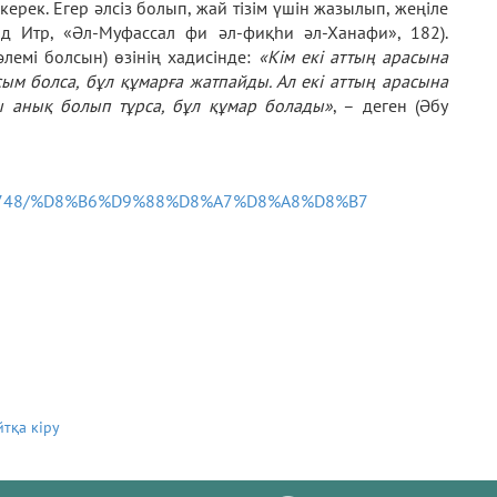
ерек. Егер әлсіз болып, жай тізім үшін жазылып, жеңіле
ид Итр, «Әл-Муфассал фи әл-фиқһи әл-Ханафи», 182).
лемі болсын) өзінің хадисінде:
«Кім екі аттың арасына
ым болса, бұл құмарға жатпайды. Ал екі аттың арасына
ы анық болып тұрса, бұл құмар болады»
, – деген (Әбу
ails/17748/%D8%B6%D9%88%D8%A7%D8%A8%D8%B7
йтқа кіру