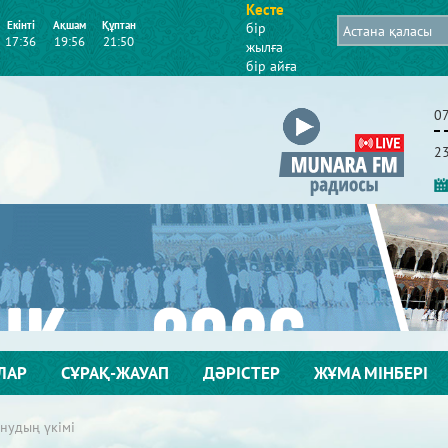
Кесте
Екінті
Ақшам
Құптан
бір
17:36
19:56
21:50
жылға
бір айға
0
2
ЛАР
СҰРАҚ-ЖАУАП
ДӘРІСТЕР
ЖҰМА МІНБЕРІ
нудың үкімі