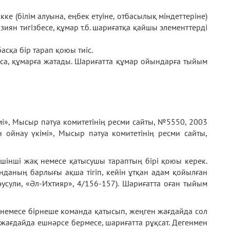
ке (білім алуына, еңбек етуіне, отбасылық міндеттеріне)
зиян тигізбесе, құмар т.б. шариғатқа қайшы элементтерді
асқа бір тарап қоюы тиіс.
лса, құмарға жатады. Шариғатта құмар ойындарға тыйым
і», Мысыр пәтуа комитетінің ресми сайты, №5550, 2003
ойнау үкімі», Мысыр пәтуа комитетінің ресми сайты,
шінші жақ немесе қатысушы тараптың бірі қоюы керек.
даның барлығы ақша тігіп, кейін ұтқан адам қойылған
усули, «Әл-Ихтияр», 4/156-157). Шариғатта оған тыйым
ам немесе бірнеше команда қатысып, жеңген жағдайда сол
н жағдайда ешнәрсе бермесе, шариғатта рұқсат. Дегенмен