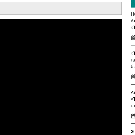
Нә
А
«
т
«
т
б
т
А
«
т
Ж