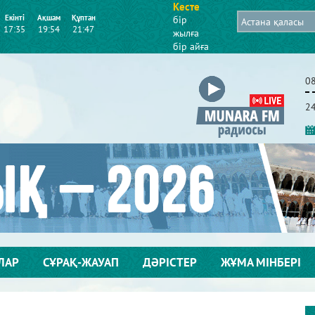
Кесте
Екінті
Ақшам
Құптан
бір
17:35
19:54
21:47
жылға
бір айға
0
2
ЛАР
СҰРАҚ-ЖАУАП
ДӘРІСТЕР
ЖҰМА МІНБЕРІ