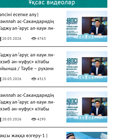
Ұқсас видеолар
псіні есепке алу |
таиллаһ әс-Сакандаридің
Тәджу әл-‘арус әл-хауи ли-
ахзиб ән-нуфус» кітабы
20.03.2026
4763
Тәджу әл-‘арус әл-хауи ли-
ахзиб ән-нуфус» кітабы
ойынша / Тәубе – рухани
азарудың негізі
20.03.2026
4313
таиллаһ әс-Сакандаридің
Тәджу әл-‘арус әл-хауи ли-
ахзиб ән-нуфус» кітабы
20.03.2026
4295
ақсы жаққа өзгеру-1 |