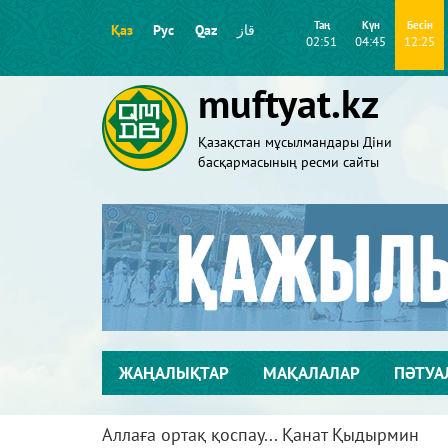
Таң
Күн
Бесін
Қаз
Рус
Qaz
قاز
02:51
04:45
12:25
muftyat.kz
Қазақстан мұсылмандары Діни
басқармасының ресми сайты
ЖАҢАЛЫҚТАР
МАҚАЛАЛАР
ПӘТУА
Аллаға ортақ қоспау... Қанат Қыдырмин