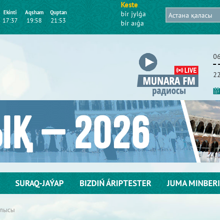
Keste
Ekіntі
Aqsham
Quptan
bіr jylǵa
17:37
19:58
21:53
bіr aıǵa
0
22
SURAQ-JAÝAP
BІZDІŃ ÁRІPTESTER
JUMA MІNBERІ
блысы