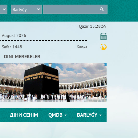
Qazіr
15:29:00
6 August 2026
 Safar 1448
Хижра
DINI MEREKELER
ДІНИ СЕНІМ
QMDB
BARLYǴY