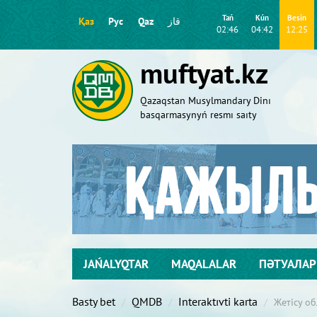
Tań
Kún
Besіn
Қаз
Рус
Qaz
قاز
02:46
04:42
12:25
muftyat.kz
Qazaqstan Musylmandary Dіnı
basqarmasynyń resmı saıty
JAŃALYQTAR
MAQALALAR
ПӘТУАЛАР
Basty bet
QMDB
Interaktıvtі karta
Жетісу о