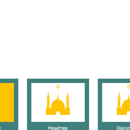
0
t
Мешіттер
Oqý or