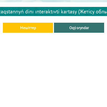
aqstannyń dіnı ınteraktıvtі kartasy (Жетісу обл
Мешіттер
Oqý oryndar