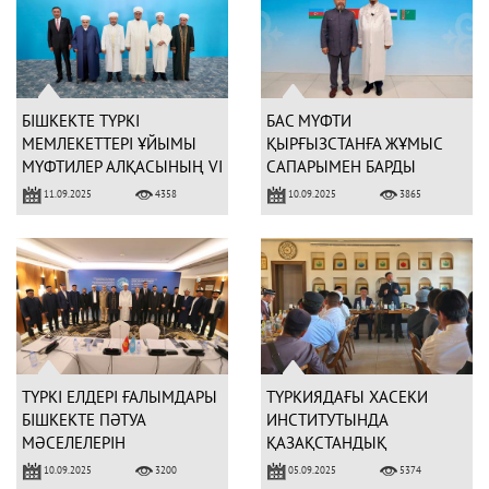
БІШКЕКТЕ ТҮРКІ
БАС МҮФТИ
МЕМЛЕКЕТТЕРІ ҰЙЫМЫ
ҚЫРҒЫЗСТАНҒА ЖҰМЫС
МҮФТИЛЕР АЛҚАСЫНЫҢ VI
САПАРЫМЕН БАРДЫ
МӘЖІЛІСІ БАСТАЛДЫ
11.09.2025
10.09.2025
4358
3865
ТҮРКІ ЕЛДЕРІ ҒАЛЫМДАРЫ
ТҮРКИЯДАҒЫ ХАСЕКИ
БІШКЕКТЕ ПӘТУА
ИНСТИТУТЫНДА
МӘСЕЛЕЛЕРІН
ҚАЗАҚСТАНДЫҚ
ТАЛҚЫЛАДЫ
ШӘКІРТТЕРМЕН РУХАНИ
10.09.2025
05.09.2025
3200
5374
КЕЗДЕСУ ӨТТІ