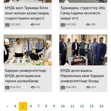
ҚМДБ өкілі Түркияда білім
Түркиядағы студенттер Әбу
алып жатқан қазақстандық
Сағид Һадими кесенесін
студенттермен кездесті
зиярат етті
22.07.2025
01.07.2025
3049
1290
Қарауин университетінде
ҚМДБ делегациясы
ҚМДБ делегациясына
Марокконың көне Қарауин
тарихи қолжазбалар
университетінде болды
таныстырылды
20.06.2025
20.06.2025
1751
1519
«
4
6
7
8
9
10
11
12
13
14
5