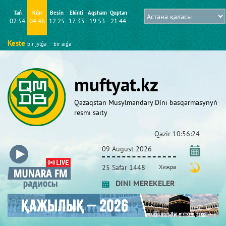
Tań
Kún
Besіn
Ekіntі
Aqsham
Quptan
02:54
04:46
12:25
17:33
19:53
21:44
Keste
bіr jylǵa
bіr aıǵa
muftyat.kz
Qazaqstan Musylmandary Dіnı basqarmasynyń
resmı saıty
Qazіr
10:56:25
09 August 2026
25 Safar 1448
Хижра
DINI MEREKELER