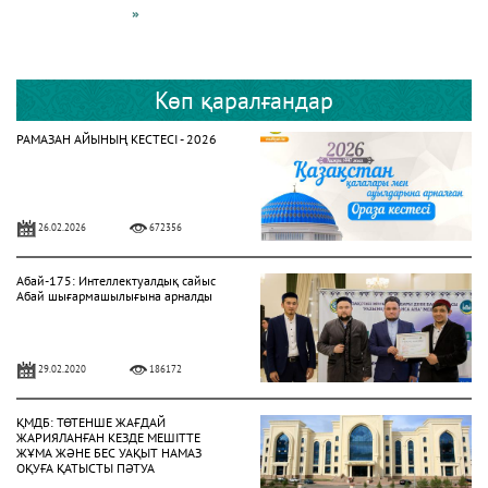
»
Көп қаралғандар
РАМАЗАН АЙЫНЫҢ КЕСТЕСІ - 2026
26.02.2026
672356
Абай-175: Интеллектуалдық сайыс
Абай шығармашылығына арналды
29.02.2020
186172
ҚМДБ: ТӨТЕНШЕ ЖАҒДАЙ
ЖАРИЯЛАНҒАН КЕЗДЕ МЕШІТТЕ
ЖҰМА ЖӘНЕ БЕС УАҚЫТ НАМАЗ
ОҚУҒА ҚАТЫСТЫ ПӘТУА