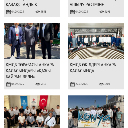
ҚАЗАҚСТАНДЫҚ
АШЫЛУ РӘСІМІНЕ
СТУДЕНТТЕРМЕН КЕЗДЕСТІ
ҚАТЫСТЫ
04.09.2025
04.09.2025
5935
5198
ҚМДБ ТӨРАҒАСЫ АНКАРА
ҚМДБ ӨКІЛДЕРІ АНКАРА
ҚАЛАСЫНДАҒЫ «ҚАЖЫ
ҚАЛАСЫНДА
БАЙРАМ ВЕЛИ»
КЕСЕНЕСІНЕ ЗИЯРАТ
03.09.2025
22.07.2025
5317
3409
ЖАСАДЫ