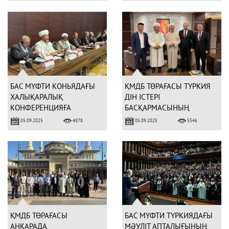
БАС МҮФТИ КОНЬЯДАҒЫ
ҚМДБ ТӨРАҒАСЫ ТҮРКИЯ
ХАЛЫҚАРАЛЫҚ
ДІН ІСТЕРІ
КОНФЕРЕНЦИЯҒА
БАСҚАРМАСЫНЫҢ
ҚАТЫСТЫ
ТӨРАҒАСЫ ӘЛИ ЕРБАШПЕН
05.09.2025
05.09.2025
4878
5546
КЕЗДЕСТІ
ҚМДБ ТӨРАҒАСЫ
БАС МҮФТИ ТҮРКИЯДАҒЫ
АНКАРАДА
МӘУЛІТ АПТАЛЫҒЫНЫҢ