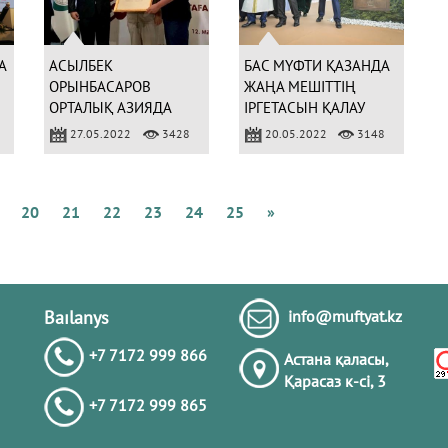
Қ
А
Б
А
АСЫЛБЕК
БАС МҮФТИ ҚАЗАНДА
ОРЫНБАСАРОВ
ЖАҢА МЕШІТТІҢ
ОРТАЛЫҚ АЗИЯДА
ІРГЕТАСЫН ҚАЛАУ
АЛҒАШ БОЛЫП ИЖАЗА
РӘСІМІНЕ ҚАТЫСТЫ
27.05.2022
3428
20.05.2022
3148
Қ
АЛДЫ (ФОТО)
(ФОТО)
М
Б
К
20
21
22
23
24
25
»
А
Ж
Қ
Baılanys
info@muftyat.kz
+7 7172 999 866
Астана қаласы,
Қарасаз к-сi, 3
+7 7172 999 865