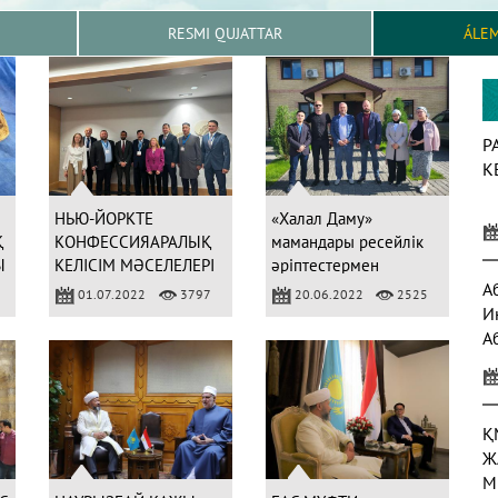
RESMI QUJATTAR
ÁLE
Р
К
НЬЮ-ЙОРКТЕ
«Халал Даму»
Қ
КОНФЕССИЯАРАЛЫҚ
мамандары ресейлік
Ы
КЕЛІСІМ МӘСЕЛЕЛЕРІ
әріптестермен
ТАЛҚЫЛАНДЫ
тәжірибе алмасты
А
01.07.2022
3797
20.06.2022
2525
И
А
а
Қ
Ж
М