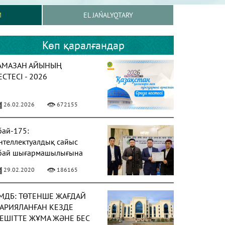
M
EL JAŃALYQTARY
Көп қаралғандар
АМАЗАН АЙЫНЫҢ
ЕСТЕСІ - 2026
26.02.2026
672155
бай-175:
нтеллектуалдық сайыс
бай шығармашылығына
рналды
29.02.2020
186165
МДБ: ТӨТЕНШЕ ЖАҒДАЙ
АРИЯЛАНҒАН КЕЗДЕ
ЕШІТТЕ ЖҰМА ЖӘНЕ БЕС