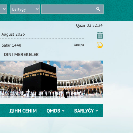
Qazіr
02:52:35
 August 2026
 Safar 1448
Хижра
DINI MEREKELER
ДІНИ СЕНІМ
QMDB
BARLYǴY