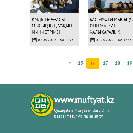
ҚМДБ ТӨРАҒАСЫ
БАС МҮФТИ МЫСЫРД
МЫСЫРДЫҢ УАҚЫП
ӨТІП ЖАТҚАН
МИНИСТРІМЕН
ХАЛЫҚАРАЛЫҚ
КЕЗДЕСТІ (ФОТО)
КОНФЕРЕНЦИЯДА
07.06.2022
2495
07.06.2022
3275
БАЯНДАМА ЖАСАДЫ
(ФОТО)
«
15
17
18
19
16
www.muftyat.kz
Qazaqstan Musylmandary Dіnı
basqarmasynyń resmı saıty