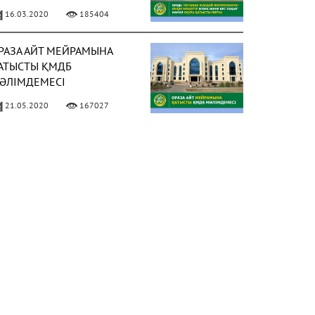
АҚЫТ НАМАЗ ОҚУҒА
16.03.2020
185404
АТЫСТЫ ПӘТУА
РАЗА АЙТ МЕЙРАМЫНА
АТЫСТЫ ҚМДБ
ӘЛІМДЕМЕСІ
21.05.2020
167027
ИЫЛ РАМАЗАН АЙЫ 13
ӘУІРДЕ БАСТАЛАДЫ
ФОТО)
02.04.2021
158026
 МАМЫРДАН БАСТАП
ҰМА НАМАЗЫН ОҚУҒА
ЕСМИ РҰҚСАТ БЕРІЛДІ
ФОТО)
02.05.2021
150309