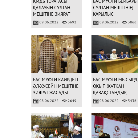
ҚМДБ ТӨРАҒАСЫ
БАС МҮФТИ БЕЙБАРЫ
ҚАЛАУЫН СҰЛТАН
СҰЛТАН МЕШІТІНІҢ
МЕШІТІНЕ ЗИЯРАТ
ҚҰРЫЛЫС
ЖАСАДЫ (ФОТО)
ЖҰМЫСЫМЕН
09.06.2022
3692
09.06.2022
3866
ТАНЫСТЫ (ФОТО)
БАС МҮФТИ КАИРДЕГІ
БАС МҮФТИ МЫСЫРД
ӘЛ-ХУСЕЙН МЕШІТІНЕ
ОҚЫП ЖАТҚАН
ЗИЯРАТ ЖАСАДЫ
ҚАЗАҚСТАНДЫҚ
(ФОТО)
СТУДЕНТТЕРМЕН
08.06.2022
2649
08.06.2022
3436
ЖҮЗДЕСТІ (ФОТО)