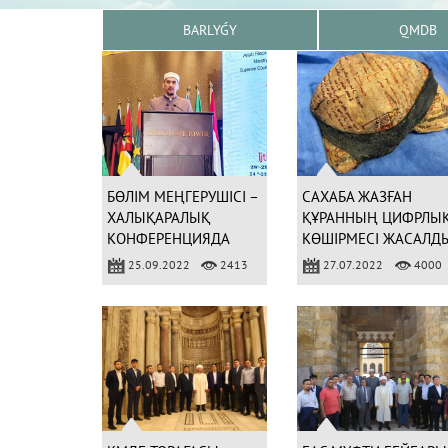
BARLYǴY
QMDB
БӨЛІМ МЕҢГЕРУШІСІ –
САХАБА ЖАЗҒАН
ХАЛЫҚАРАЛЫҚ
ҚҰРАННЫҢ ЦИФРЛЫ
КОНФЕРЕНЦИЯДА
КӨШІРМЕСІ ЖАСАЛД
(ФОТО)
25.09.2022
2413
27.07.2022
4000