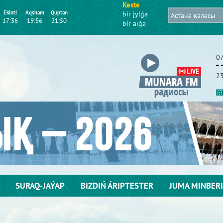
Keste
Ekіntі
Aqsham
Quptan
bіr jylǵa
17:36
19:56
21:50
bіr aıǵa
07
23
SURAQ-JAÝAP
BІZDІŃ ÁRІPTESTER
JUMA MІNBERІ