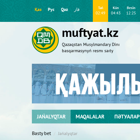
Tań
Kún
Besіn
Қаз
Рус
Qaz
قاز
02:49
04:43
12:25
muftyat.kz
Qazaqstan Musylmandary Dіnı
basqarmasynyń resmı saıty
JAŃALYQTAR
MAQALALAR
ПӘТУАЛАР
Basty bet
Jańalyqtar