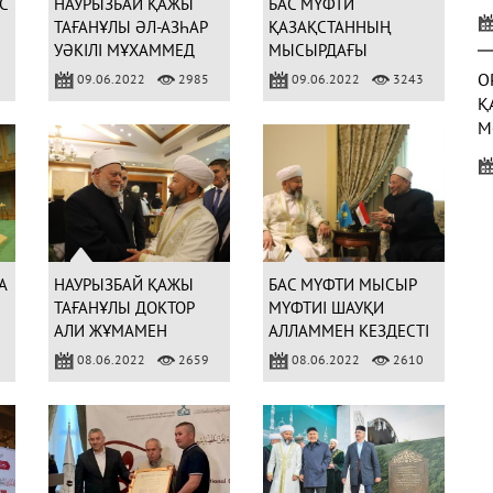
С
НАУРЫЗБАЙ ҚАЖЫ
БАС МҮФТИ
У
ТАҒАНҰЛЫ ӘЛ-АЗҺАР
ҚАЗАҚСТАННЫҢ
Қ
УӘКІЛІ МҰХАММЕД
МЫСЫРДАҒЫ
АД-ДУИНИМЕН
ТӨТЕНШЕ ЖӘНЕ
О
09.06.2022
2985
09.06.2022
3243
КЕЗДЕСТІ (ФОТО)
ӨКІЛЕТТІ ЕЛШІСІМЕН
Қ
КЕЗДЕСТІ (ФОТО)
М
Б
С
(
А
НАУРЫЗБАЙ ҚАЖЫ
БАС МҮФТИ МЫСЫР
ТАҒАНҰЛЫ ДОКТОР
МҮФТИІ ШАУҚИ
АЛИ ЖҰМАМЕН
АЛЛАММЕН КЕЗДЕСТІ
СҰХБАТТАСТЫ (ФОТО)
(ФОТО)
08.06.2022
2659
08.06.2022
2610
3
Ж
Р
(