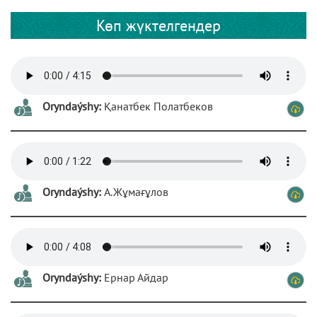
Көп жүктелгендер
Oryndaýshy:
Қанатбек Полатбеков
Oryndaýshy:
А.Жұмағұлов
Oryndaýshy:
Ернар Айдар