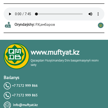
Oryndaýshy:
Р.Қамбаров
www.muftyat.kz
Qazaqstan Musylmandary Dіnı basqarmasynyń resmı
saıty
Baılanys
+7 7172 999 866
+7 7172 999 865
info@muftyat.kz