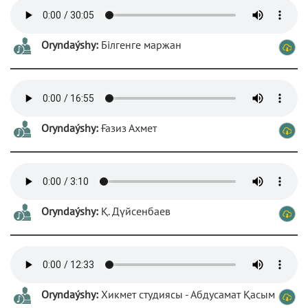
Oryndaýshy:
Білгенге маржан
Oryndaýshy:
Ғазиз Ахмет
Oryndaýshy:
Қ. Дүйсенбаев
Oryndaýshy:
Хикмет студиясы - Абдусамат Қасым