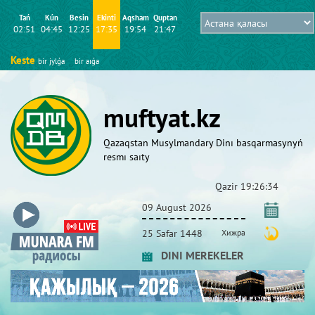
Tań
Kún
Besіn
Ekіntі
Aqsham
Quptan
02:51
04:45
12:25
17:35
19:54
21:47
Keste
bіr jylǵa
bіr aıǵa
muftyat.kz
Qazaqstan Musylmandary Dіnı basqarmasynyń
resmı saıty
Qazіr
19:26:35
09 August 2026
25 Safar 1448
Хижра
DINI MEREKELER