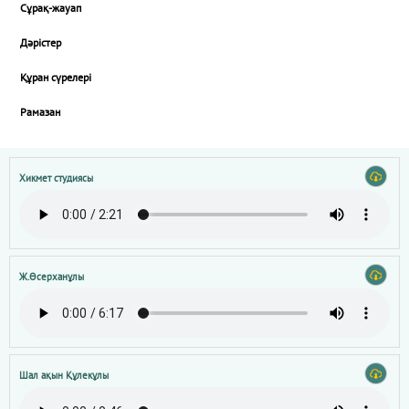
Сұрақ-жауап
Дәрістер
Құран сүрелері
Рамазан
Хикмет студиясы
Ж.Өсерханұлы
Шал ақын Құлекұлы