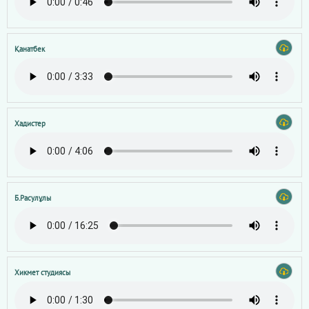
Қанатбек
Хадистер
Б.Расулұлы
Хикмет студиясы