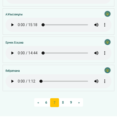
А.Ұтысханұлы
Ермек Есқожа
Ғибратнама
«
6
8
9
»
7