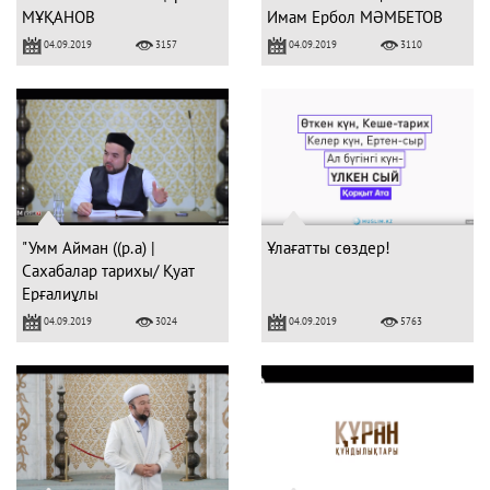
МҰҚАНОВ
Имам Ербол МӘМБЕТОВ
04.09.2019
04.09.2019
3157
3110
"Умм Айман ((р.а) |
Ұлағатты сөздер!
Сахабалар тарихы/ Қуат
Ерғалиұлы
04.09.2019
04.09.2019
3024
5763