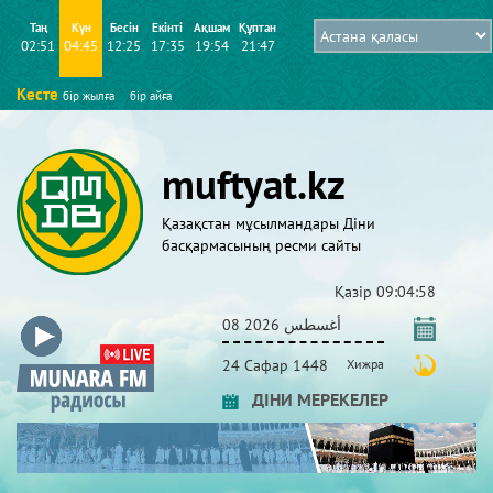
Таң
Күн
Бесін
Екінті
Ақшам
Құптан
02:51
04:45
12:25
17:35
19:54
21:47
Кесте
бір жылға
бір айға
muftyat.kz
Қазақстан мұсылмандары Діни
басқармасының ресми сайты
Қазір
09:04:58
08 أغسطس 2026
24 Сафар 1448
Хижра
ДІНИ МЕРЕКЕЛЕР