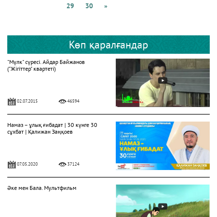
29
30
»
Көп қаралғандар
"Мүлк" сүресі. Айдар Байжанов
("Жігіттер" квартеті)
02.07.2015
46594
Намаз – ұлық ғибадат | 30 күнге 30
сұхбат | Қалижан Заңқоев
07.05.2020
37124
Әке мен Бала. Мультфильм