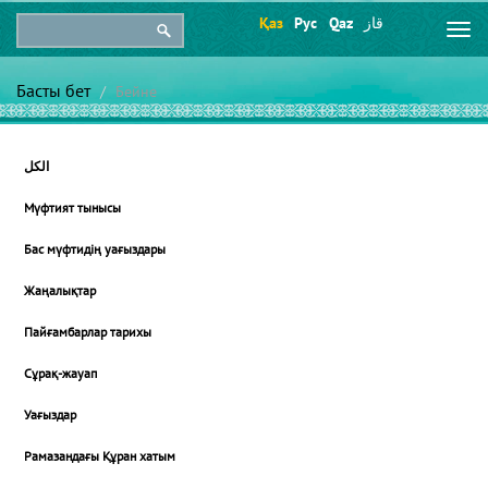
Қаз
Рус
Qaz
قاز
Togg
navi
Басты бет
Бейне
الكل
Мүфтият тынысы
Бас мүфтидің уағыздары
Жаңалықтар
Пайғамбарлар тарихы
Сұрақ-жауап
Уағыздар
Рамазандағы Құран хатым