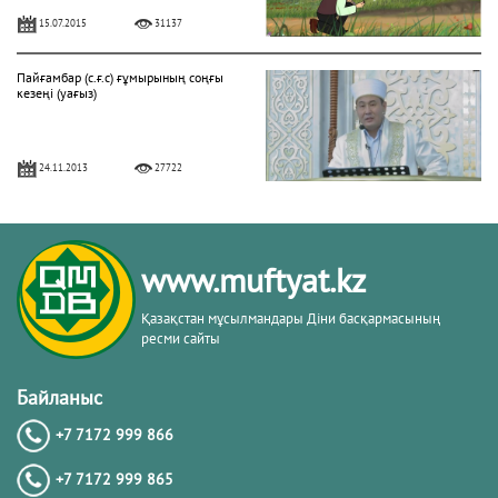
15.07.2015
31137
Пайғамбар (с.ғ.с) ғұмырының соңғы
кезеңі (уағыз)
24.11.2013
27722
"Фатиха" сүресі
www.muftyat.kz
11.04.2016
27166
Қазақстан мұсылмандары Діни басқармасының
ресми сайты
Жалқаулық - жат қылық | Қуаныш
АБИШЕВ
Байланыс
+7 7172 999 866
23.10.2015
26400
+7 7172 999 865