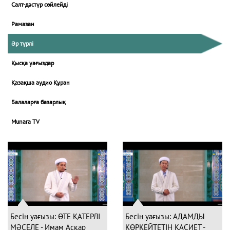
Салт-дәстүр сөйлейді
Рамазан
Әр түрлі
Қысқа уағыздар
Қазақша аудио Құран
Балаларға базарлық
Munara TV
Бесін уағызы: ӨТЕ ҚАТЕРЛІ
Бесін уағызы: АДАМДЫ
МӘСЕЛЕ - Имам Асқар
КӨРКЕЙТЕТІН ҚАСИЕТ -