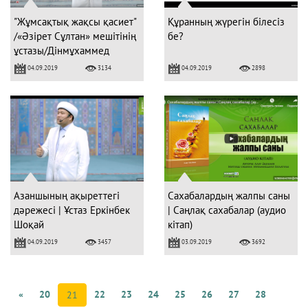
"Жұмсақтық жақсы қасиет"
Құранның жүрегін білесіз
/«Әзірет Сұлтан» мешітінің
бе?
ұстазы/Дінмұхаммед
Сманов
04.09.2019
04.09.2019
3134
2898
Азаншының ақыреттегі
Сахабалардың жалпы саны
дәрежесі | Ұстаз Еркінбек
| Саңлақ сахабалар (аудио
Шоқай
кітап)
04.09.2019
03.09.2019
3457
3692
«
20
22
23
24
25
26
27
28
21