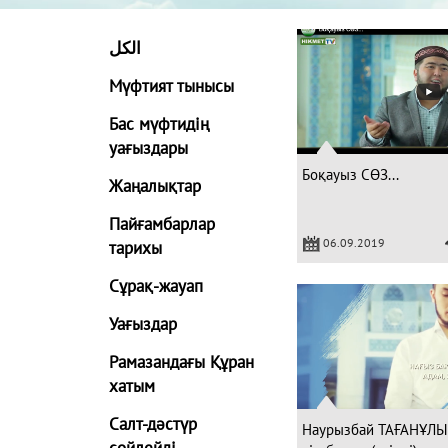
الكل
Мүфтият тынысы
Бас мүфтидің
уағыздары
Боқауыз СӨЗ...
Жаңалықтар
Пайғамбарлар
06.09.2019
тарихы
Сұрақ-жауап
Уағыздар
Рамазандағы Құран
хатым
Салт-дәстүр
Наурызбай ТАҒАНҰЛЫ -
сөйлейді