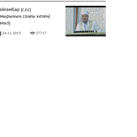
йғамбар (с.ғ.с)
ұмырының соңғы кезеңі
ағыз)
24.11.2013
27717
Фатиха" сүресі
11.04.2016
27156
алқаулық - жат қылық |
уаныш АБИШЕВ
23.10.2015
26397
араат түнін қалай өткізу
ерек?