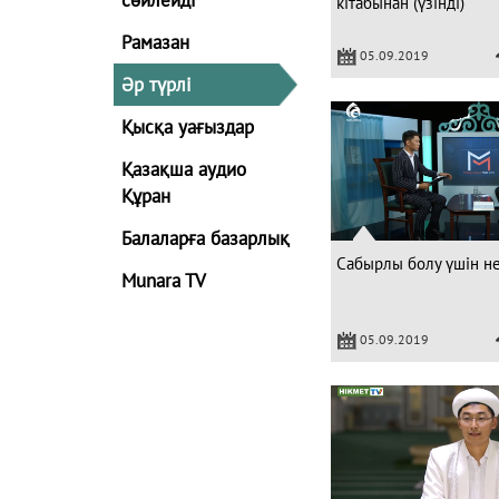
кітабынан (үзінді)
Рамазан
05.09.2019
Әр түрлі
Қысқа уағыздар
Қазақша аудио
Құран
Балаларға базарлық
Сабырлы болу үшін не
Munara TV
05.09.2019