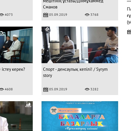
мешітінің ұстазы/Дінмұхаммед
Сманов
Па
4073
05.09.2019
3768
ғ
(у
"
 істеу керек?
Спорт - денсаулық кепілі! / Syrym
story
Ж
4608
05.09.2019
3282
Қ
Б
к