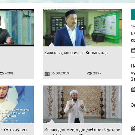
"
Б
кв
Қажылық миссиясы: Қорытынды
Н
к
4208
06.09.2019
2897
З
Ә
 Үміт сәулесі
Ислам діні жеңіл дін /«Әзірет Сұлтан»