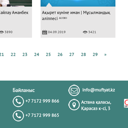
Сайлау Аманбек
Ақырет күніне иман | Мұсылмандық
әліппесі ᴬᵁᴰᴵᴼ
Құ
3890
04.09.2019
3421
4
с
а
21
22
23
24
25
26
27
28
29
»
Ә
Байланыс
info@muftyat.kz
+7 7172 999 866
Астана қаласы,
Қарасаз к-сi, 3
+7 7172 999 865