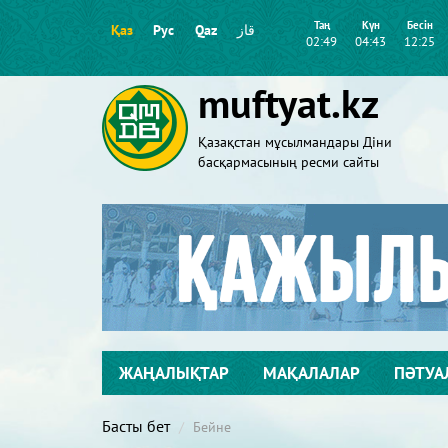
Таң
Күн
Бесін
Қаз
Рус
Qaz
قاز
02:49
04:43
12:25
muftyat.kz
Қазақстан мұсылмандары Діни
басқармасының ресми сайты
ЖАҢАЛЫҚТАР
МАҚАЛАЛАР
ПӘТУА
Басты бет
Бейне