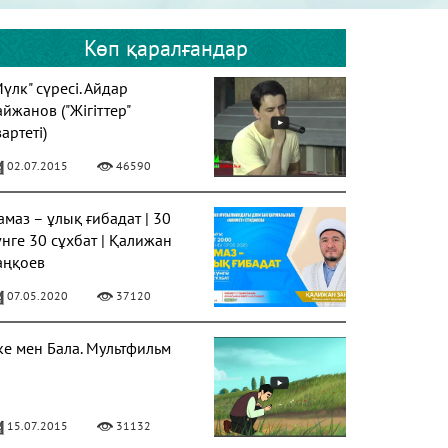
Көп қаралғандар
Мүлк" сүресі. Айдар
айжанов ("Жігіттер"
артеті)
02.07.2015
46590
амаз – ұлық ғибадат | 30
үнге 30 сұхбат | Қалижан
аңқоев
07.05.2020
37120
ке мен Бала. Мультфильм
15.07.2015
31132