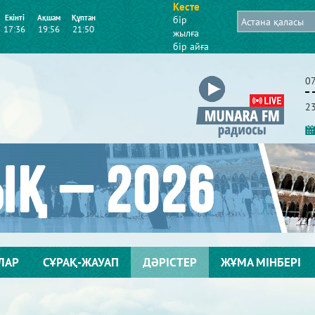
Кесте
Екінті
Ақшам
Құптан
бір
17:36
19:56
21:50
жылға
бір айға
2
ЛАР
СҰРАҚ-ЖАУАП
ДӘРІСТЕР
ЖҰМА МІНБЕРІ