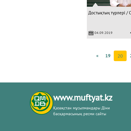
Достықтың түрлері / 
04.09.2019
«
19
20
www.muftyat.kz
Қазақстан мұсылмандары Діни
басқармасының ресми сайты