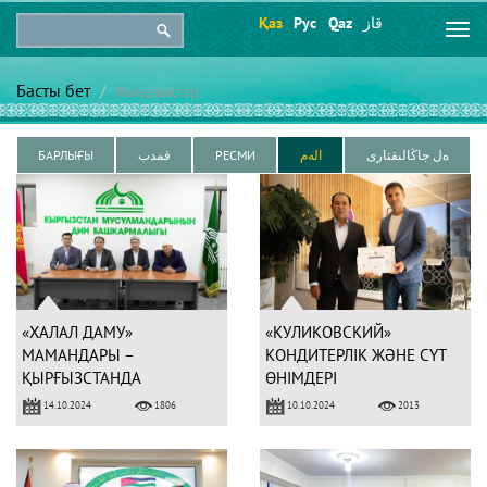
Қаз
Рус
Qaz
قاز
Togg
navi
Басты бет
Жаңалықтар
БАРЛЫҒЫ
قمدب
РЕСМИ
الەم
ەل جاڭالىقتارى
«ХАЛАЛ ДАМУ»
«КУЛИКОВСКИЙ»
МАМАНДАРЫ –
КОНДИТЕРЛІК ЖӘНЕ СҮТ
ҚЫРҒЫЗСТАНДА
ӨНІМДЕРІ
СЕРТИФИКАТТАЛДЫ
14.10.2024
10.10.2024
1806
2013