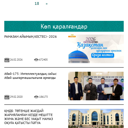
18
»
Көп қаралғандар
РАМАЗАН АЙЫНЫҢ КЕСТЕСІ - 2026
26.02.2026
672405
Абай-175: Интеллектуалдық сайыс
Абай шығармашылығына арналды
29.02.2020
186173
ҚМДБ: ТӨТЕНШЕ ЖАҒДАЙ
ЖАРИЯЛАНҒАН КЕЗДЕ МЕШІТТЕ
ЖҰМА ЖӘНЕ БЕС УАҚЫТ НАМАЗ
ОҚУҒА ҚАТЫСТЫ ПӘТУА