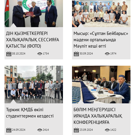
ДІН ҚЫЗМЕТКЕРЛЕРІ
Мысыр: «Сұлтан Бейбарыс»
ХАЛЫҚАРАЛЫҚ СЕССИЯҒА
мәдени орталығында
ҚАТЫСТЫ (ФОТО)
Мәуліт кеші өтті
08.10.2024
30.09.2024
1754
1974
Түркия: ҚМДБ өкілі
БӨЛІМ МЕҢГЕРУШІСІ
студенттермен кездесті
ИРАНДА ХАЛЫҚАРАЛЫҚ
КОНФЕРЕНЦИЯҒА
ҚАТЫСТЫ
24.09.2024
23.09.2024
2414
1422