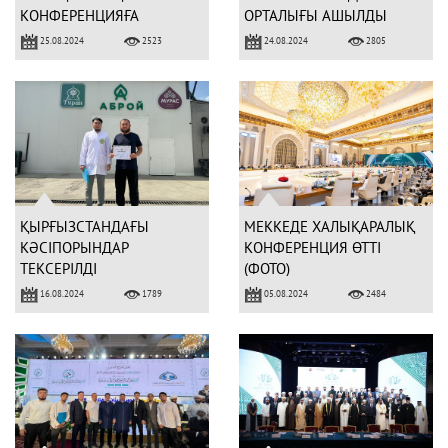
КОНФЕРЕНЦИЯҒА
ОРТАЛЫҒЫ АШЫЛДЫ
ҚАТЫСТЫ (ФОТО)
(ФОТО)
25.08.2024
24.08.2024
2523
2805
ҚЫРҒЫЗСТАНДАҒЫ
МЕККЕДЕ ХАЛЫҚАРАЛЫҚ
КӘСІПОРЫНДАР
КОНФЕРЕНЦИЯ ӨТТІ
ТЕКСЕРІЛДІ
(ФОТО)
16.08.2024
05.08.2024
1789
2484