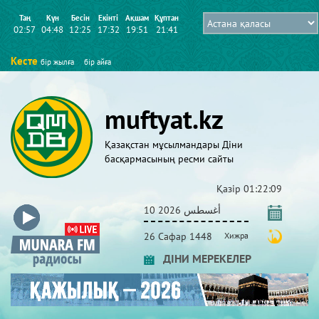
Таң
Күн
Бесін
Екінті
Ақшам
Құптан
02:57
04:48
12:25
17:32
19:51
21:41
Кесте
бір жылға
бір айға
muftyat.kz
Қазақстан мұсылмандары Діни
басқармасының ресми сайты
Қазір
01:22:09
10 أغسطس 2026
26 Сафар 1448
Хижра
ДІНИ МЕРЕКЕЛЕР