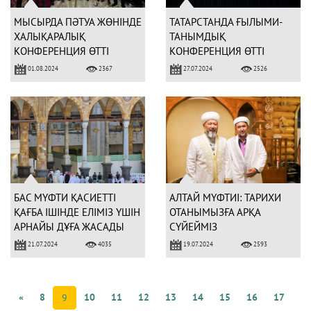
МЫСЫРДА ПӘТУА ЖӨНІНДЕ
ТАТАРСТАНДА ҒЫЛЫМИ-
ХАЛЫҚАРАЛЫҚ
ТАНЫМДЫҚ
КОНФЕРЕНЦИЯ ӨТТІ
КОНФЕРЕНЦИЯ ӨТТІ
01.08.2024
27.07.2024
2367
2526
БАС МҮФТИ ҚАСИЕТТІ
АЛТАЙ МҮФТИІ: ТАРИХИ
ҚАҒБА ІШІНДЕ ЕЛІМІЗ ҮШІН
ОТАНЫМЫЗҒА АРҚА
АРНАЙЫ ДҰҒА ЖАСАДЫ
СҮЙЕЙМІЗ
21.07.2024
19.07.2024
4035
2593
«
8
10
11
12
13
14
15
16
17
9