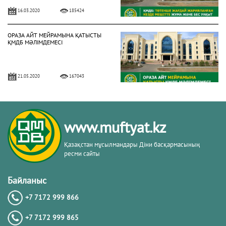
16.03.2020
185424
ОРАЗА АЙТ МЕЙРАМЫНА ҚАТЫСТЫ
ҚМДБ МӘЛІМДЕМЕСІ
21.05.2020
167043
БИЫЛ РАМАЗАН АЙЫ 13 СӘУІРДЕ
БАСТАЛАДЫ (ФОТО)
www.muftyat.kz
02.04.2021
158040
Қазақстан мұсылмандары Діни басқармасының
ресми сайты
3 МАМЫРДАН БАСТАП ЖҰМА
НАМАЗЫН ОҚУҒА РЕСМИ РҰҚСАТ
Байланыс
БЕРІЛДІ (ФОТО)
+7 7172 999 866
02.05.2021
150319
+7 7172 999 865