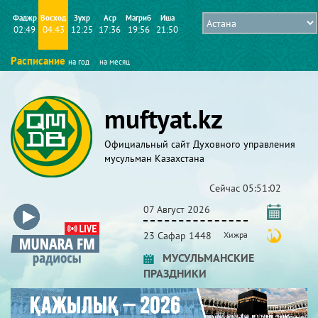
Фаджр
Восход
Зухр
Аср
Магриб
Иша
02:49
04:43
12:25
17:36
19:56
21:50
Расписание
на год
на месяц
muftyat.kz
Официальный сайт Духовного управления
мусульман Казахстана
Сейчас
05:51:03
07 Август 2026
23 Сафар 1448
Хижра
МУСУЛЬМАНСКИЕ
ПРАЗДНИКИ