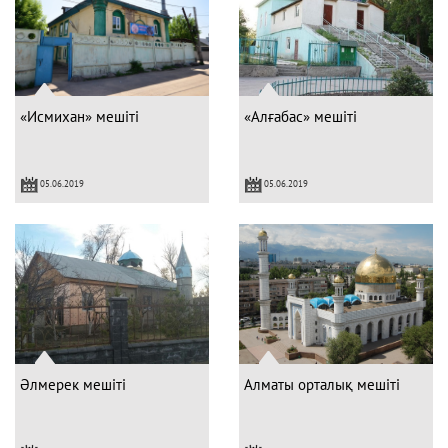
«Исмихан» мешіті
«Алғабас» мешіті
05.06.2019
05.06.2019
Әлмерек мешіті
Алматы орталық мешіті