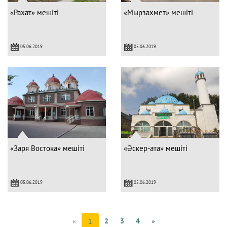
«Рахат» мешіті
«Мырзахмет» мешіті
05.06.2019
05.06.2019
«Заря Востока» мешіті
«Әскер-ата» мешіті
05.06.2019
05.06.2019
«
2
3
4
»
1