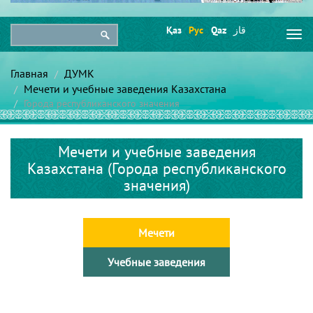
Қаз
Рус
Qaz
قاز
Togg
navi
Главная
ДУМК
Мечети и учебные заведения Казахстана
Города республиканского значения
Мечети и учебные заведения
Казахстана (Города республиканского
значения)
Мечети
Учебные заведения