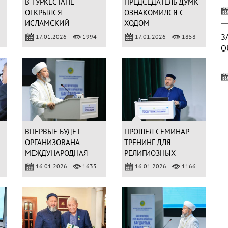
Й
В ТУРКЕСТАНЕ
ПРЕДСЕДАТЕЛЬ ДУМК
K
ОТКРЫЛСЯ
ОЗНАКОМИЛСЯ С
ИСЛАМСКИЙ
ХОДОМ
ИНСТИТУТ ИМЕНИ
СТРОИТЕЛЬСТВА
З
17.01.2026
1994
17.01.2026
1858
«ХОДЖИ АХМЕДА
НОВОЙ МЕЧЕТИ
Q
ЯСАВИ»
Р
д
К
ВПЕРВЫЕ БУДЕТ
ПРОШЕЛ СЕМИНАР-
ОРГАНИЗОВАНА
ТРЕНИНГ ДЛЯ
МЕЖДУНАРОДНАЯ
РЕЛИГИОЗНЫХ
ВЫСТАВКА «QMDB
СЛУЖАЩИХ
16.01.2026
1635
16.01.2026
1166
О
EXPO-2026»
и
с
Д