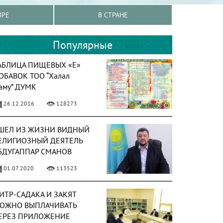
ИРЕ
В СТРАНЕ
Популярные
АБЛИЦА ПИЩЕВЫХ «Е»
ОБАВОК ТОО “Халал
аму” ДУМК
26.12.2016
128273
ШЕЛ ИЗ ЖИЗНИ ВИДНЫЙ
ЕЛИГИОЗНЫЙ ДЕЯТЕЛЬ
БДУГАППАР СМАНОВ
01.07.2020
113523
ИТР-САДАКА И ЗАКЯТ
ОЖНО ВЫПЛАЧИВАТЬ
ЕРЕЗ ПРИЛОЖЕНИЕ