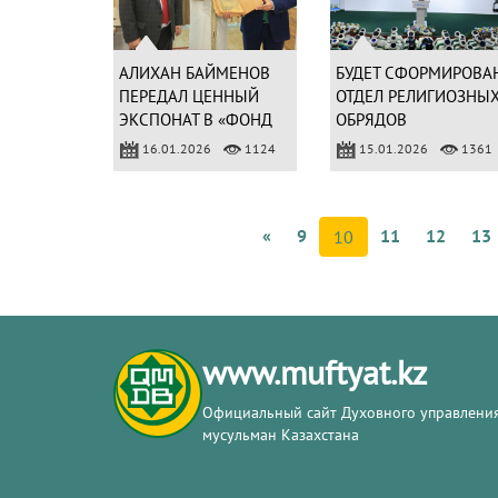
АЛИХАН БАЙМЕНОВ
БУДЕТ СФОРМИРОВА
ПЕРЕДАЛ ЦЕННЫЙ
ОТДЕЛ РЕЛИГИОЗНЫ
ЭКСПОНАТ В «ФОНД
ОБРЯДОВ
РЕДКИХ КНИГ» ДУМК
16.01.2026
1124
15.01.2026
1361
«
9
11
12
13
10
www.muftyat.kz
Официальный сайт Духовного управлени
мусульман Казахстана