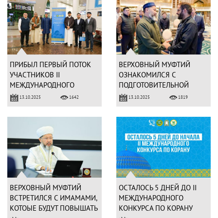
ПРИБЫЛ ПЕРВЫЙ ПОТОК
ВЕРХОВНЫЙ МУФТИЙ
УЧАСТНИКОВ ІІ
ОЗНАКОМИЛСЯ С
МЕЖДУНАРОДНОГО
ПОДГОТОВИТЕЛЬНОЙ
КОНКУРСА ЧТЕЦОВ
РАБОТОЙ
13.10.2025
13.10.2025
1642
1819
КОРАНА
МЕЖДУНАРОДНОГО
КОНКРУСА ЧТЕЦОВ
КОРАНА
ВЕРХОВНЫЙ МУФТИЙ
ОСТАЛОСЬ 5 ДНЕЙ ДО ІІ
ВСТРЕТИЛСЯ С ИМАМАМИ,
МЕЖДУНАРОДНОГО
КОТОЫЕ БУДУТ ПОВЫШАТЬ
КОНКУРСА ПО КОРАНУ