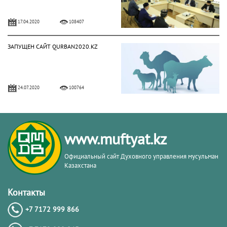
17.04.2020
108407
ЗАПУЩЕН САЙТ QURBAN2020.KZ
24.07.2020
100764
Расписание времени поста для всех
городов Казахстана
www.muftyat.kz
27.07.2014
74196
Официальный сайт Духовного управления мусульман
Казахстана
Около 1000 колбасных изделий
были сертифицированы «Халал
Контакты
Даму»
+7 7172 999 866
21.05.2019
71111