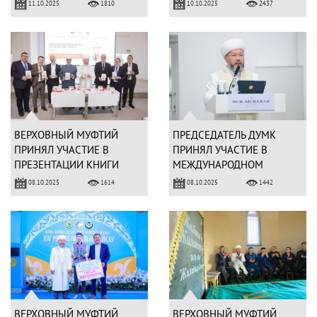
ЗНАНИЯ В ЕГИПТЕ
11.10.2025
10.10.2025
1810
2437
ВЕРХОВНЫЙ МУФТИЙ
ПРЕДСЕДАТЕЛЬ ДУМК
ПРИНЯЛ УЧАСТИЕ В
ПРИНЯЛ УЧАСТИЕ В
ПРЕЗЕНТАЦИИ КНИГИ
МЕЖДУНАРОДНОМ
«ЦИФРЛЫҚ КЕҢІСТІКТЕГІ
КОНФЕРЕНЦИИ
08.10.2025
08.10.2025
1614
1442
ИСЛАМ»
ВЕРХОВНЫЙ МУФТИЙ
ВЕРХОВНЫЙ МУФТИЙ