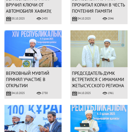
ВРУЧИЛ КЛЮЧИ ОТ
ПРОЧИТАЛ КОРАН В ЧЕСТЬ
АВТОМОБИЛЯ ХАФИЗУ,
ПОЧТЕНИЯ ПАМЯТИ
ЗАВОЕВАВШЕМУ ГЛАВНЫЙ
ПРЕДКОВ
05.10.2025
04.10.2025
2435
2046
ПРИЗ
ВЕРХОВНЫЙ МУФТИЙ
ПРЕДСЕДАТЕЛЬ ДУМК
ПРИНЯЛ УЧАСТИЕ В
ВСТРЕТИЛСЯ С ИМАМАМИ
ОТКРЫТИИ
ЖЕТЫСУССКОГО РЕГИОНА
РЕСПУБЛИКАНСКОГО
04.10.2025
04.10.2025
2730
1961
КОНКУРСА ЧТЕНИЯ
СВЯЩЕННОГО КОРАНА