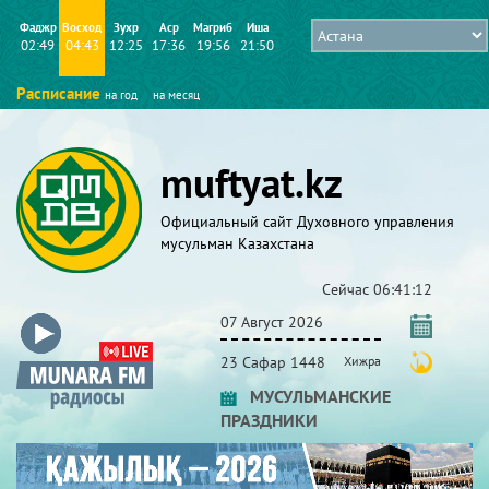
Фаджр
Восход
Зухр
Аср
Магриб
Иша
02:49
04:43
12:25
17:36
19:56
21:50
Расписание
на год
на месяц
muftyat.kz
Официальный сайт Духовного управления
мусульман Казахстана
Сейчас
06:41:12
07 Август 2026
23 Сафар 1448
Хижра
МУСУЛЬМАНСКИЕ
ПРАЗДНИКИ