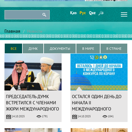
Қаз
Рус
Qaz
قاز
Togg
navi
Главная
Новости
ВСЕ
ДУМК
ДОКУМЕНТЫ
В МИРЕ
В СТРАНЕ
ПРЕДСЕДАТЕЛЬ ДУМК
ОСТАЛСЯ ОДИН ДЕНЬ ДО
ВСТРЕТИЛСЯ С ЧЛЕНАМИ
НАЧАЛА II
ЖЮРИ МЕЖДУНАРОДНОГО
МЕЖДУНАРОДНОГО
КОНКУРСА ЧТЕЦОВ
КОНКУРСА ЧТЕЦОВ
14.10.2025
14.10.2025
1791
1841
КОРАНА
КОРАНА