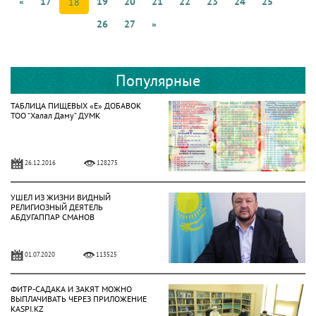
«
17
19
20
21
22
23
24
25
18
26
27
»
Популярные
ТАБЛИЦА ПИЩЕВЫХ «Е» ДОБАВОК
ТОО “Халал Даму” ДУМК
26.12.2016
128275
УШЕЛ ИЗ ЖИЗНИ ВИДНЫЙ
РЕЛИГИОЗНЫЙ ДЕЯТЕЛЬ
АБДУГАППАР СМАНОВ
01.07.2020
113525
ФИТР-САДАКА И ЗАКЯТ МОЖНО
ВЫПЛАЧИВАТЬ ЧЕРЕЗ ПРИЛОЖЕНИЕ
KASPI.KZ