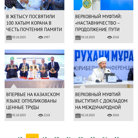
В ЖЕТЫСУ ПОСВЯТИЛИ
ВЕРХОВНЫЙ МУФТИЙ:
100 ХАТЫМ КОРАНА В
«НАСТАВНИЧЕСТВО –
ЧЕСТЬ ПОЧТЕНИЯ ПАМЯТИ
ПРОДОЛЖЕНИЕ ПУТИ
ПРЕДКОВ
ПРОРОКОВ»
03.10.2025
03.10.2025
1957
2518
ВПЕРВЫЕ НА КАЗАХСКОМ
ВЕРХОВНЫЙ МУФТИЙ
ЯЗЫКЕ ОПУБЛИКОВАНЫ
ВЫСТУПИЛ С ДОКЛАДОМ
ЦЕННЫЕ ТРУДЫ
НА МЕЖДУНАРОДНОЙ
КОНФЕРЕНЦИИ
02.10.2025
02.10.2025
2218
2018