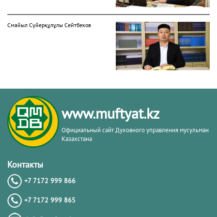
Смайыл Сүйерқұлұлы Сейтбеков
Батыржан Берденұлы Мансұров
www.muftyat.kz
Официальный сайт Духовного управления мусульман
Казахстана
Хасан Ташайұлы Аманқұлов
Контакты
+7 7172 999 866
+7 7172 999 865
Каиргалиев Максатбек Максотович