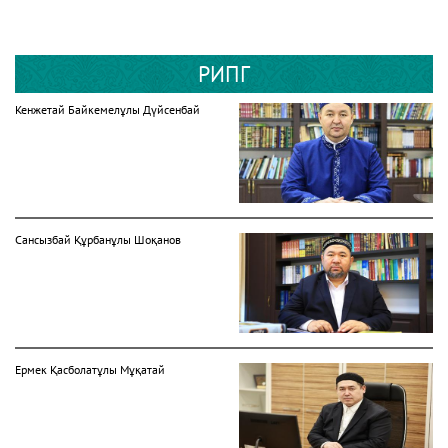
РИПГ
Кенжетай Байкемелұлы Дүйсенбай
Сансызбай Құрбанұлы Шоқанов
Ермек Қасболатұлы Мұқатай