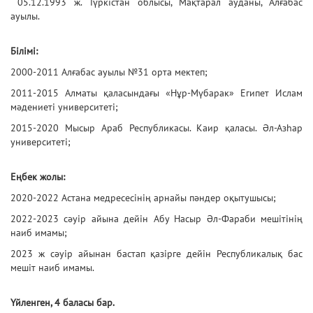
05.12.1993 ж. Түркістан облысы, Мақтарал ауданы, Алғабас
ауылы.
Білімі:
2000-2011 Алғабас ауылы №31 орта мектеп;
2011-2015 Алматы қаласындағы «Нұр-Мүбарак» Египет Ислам
мәдениеті университеті;
2015-2020 Мысыр Араб Республикасы. Каир қаласы. Әл-Азһар
университеті;
Еңбек жолы:
2020-2022 Астана медресесінің арнайы пәндер оқытушысы;
2022-2023 сәуір айына дейін Абу Насыр Әл-Фараби мешітінің
наиб имамы;
2023 ж сәуір айынан бастап қазірге дейін Республикалық бас
мешіт наиб имамы.
Үйленген, 4 баласы бар.