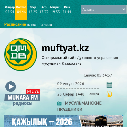
Фаджр
Восход
Зухр
Аср
Магриб
Иша
02:54
04:46
12:25
17:33
19:53
21:44
Расписание
на год
на месяц
muftyat.kz
Официальный сайт Духовного управления
мусульман Казахстана
Сейчас
05:34:37
09 Август 2026
25 Сафар 1448
Хижра
МУСУЛЬМАНСКИЕ
ПРАЗДНИКИ