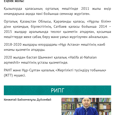
Еңбек жолы:
Қызылорда қаласының орталық мешітінде 2011 жылы өңір
имамдарына ақида пәні бойынша семинар жүргізген.
Орталық Қазақстан Облысы, Қарағанды қаласы, «Нұрлы білім»
діни қоғамдық бірлестігінің, Сатбаев қаласы бойынша 2014 –
2015 жылдар аралығында теолог қызметін атқарған, қосымша
мешіттерде жеке сабақ беру және уағыз жүргізумен айналысқан.
2018-2020 жылдары елордадағы
«Нұр Астана» мешітінің наиб
имамы қызметін атқарды.
2020 жылдан бастап Шымкент қалалық «Halifa al-Nahaian
aqmeshit» мешітінің ұстазы қызметінде.
РАНТ және Нұр-Сұлтан қалалық «Жергілікті түсіндіру тобының»
(ЖТТ) мүшесі.
РИПГ
Кенжетай Байкемелұлы Дүйсенбай