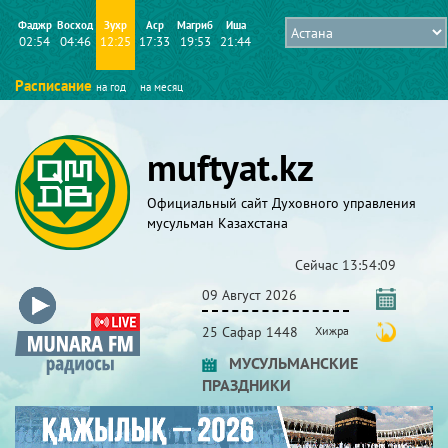
Фаджр
Восход
Зухр
Аср
Магриб
Иша
02:54
04:46
12:25
17:33
19:53
21:44
Расписание
на год
на месяц
muftyat.kz
Официальный сайт Духовного управления
мусульман Казахстана
Сейчас
13:54:10
09 Август 2026
25 Сафар 1448
Хижра
МУСУЛЬМАНСКИЕ
ПРАЗДНИКИ