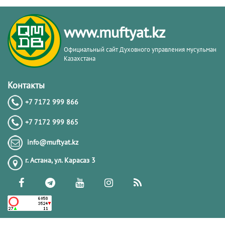
Батыржан Берденұлы Мансұров
www.muftyat.kz
Официальный сайт Духовного управления мусульман
Казахстана
Хасан Ташайұлы Аманқұлов
Контакты
+7 7172 999 866
+7 7172 999 865
Каиргалиев Максатбек Максотович
info@muftyat.kz
г. Астана, ул. Карасаз 3
Медет Құрмашұлы Құрсақов