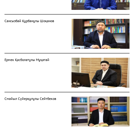
Сансызбай Құрбанұлы Шоқанов
Ермек Қасболатұлы Мұқатай
Смайыл Сүйерқұлұлы Сейтбеков