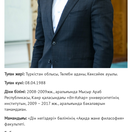
Туған жері:
Түркістан облысы, Төлеби аданы, Көксәйек ауылы.
Туған күні:
08.04.1988
Діни білімі:
2008-2009жж., аралығында Мысыр Араб
Республикасы, Каир қаласындағы «Әл-Азһар» университетінің
институтын, 2009 – 2017 жж., аралығында бакалаврын
тәмамдаған.
Мамандығы:
«Дін негіздері» бөлімінің «Ақида және филасофия»
факультеті.