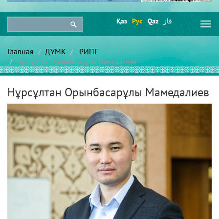
Қаз
Рус
Qaz
قاز
Togg
navi
Главная
ДУМК
РИПГ
Нұрсұлтан Орынбасарұлы Мамедалиев
Нұрсұлтан Орынбасарұлы Мамедалиев