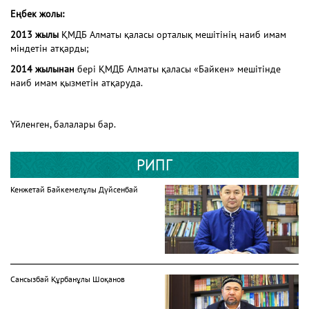
Еңбек жолы:
2013 жылы
ҚМДБ Алматы қаласы орталық мешітінің наиб имам
міндетін атқарды;
2014 жылынан
бері ҚМДБ Алматы қаласы «Байкен» мешітінде
наиб имам қызметін атқаруда.
Үйленген, балалары бар.
РИПГ
Кенжетай Байкемелұлы Дүйсенбай
Сансызбай Құрбанұлы Шоқанов