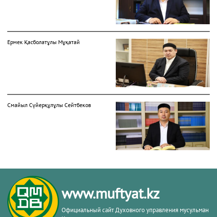
Ермек Қасболатұлы Мұқатай
Смайыл Сүйерқұлұлы Сейтбеков
Батыржан Берденұлы Мансұров
www.muftyat.kz
Официальный сайт Духовного управления мусульман