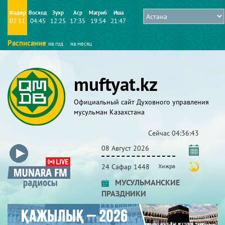
Фаджр
Восход
Зухр
Аср
Магриб
Иша
02:51
04:45
12:25
17:35
19:54
21:47
Расписание
на год
на месяц
muftyat.kz
Официальный сайт Духовного управления
мусульман Казахстана
Сейчас
04:36:43
08 Август 2026
24 Сафар 1448
Хижра
МУСУЛЬМАНСКИЕ
ПРАЗДНИКИ