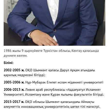
1986 жылы 9 қыркүйекте Түркістан облысы, Кентау қаласында
дүниеге келген.
Білімі:
2002-2005 ж.
ОҚО Шымкент қаласы Дарул Арқам атындағы
қарилық медресені бітірді;
2005-2006 ж.
Нұр-Мубарак Египет ислам мідениеті университеті
2006-2013 ж.
Ливия араб республикасы «Аддағуатул Исламия»
Университеті, Исламтану және Құран ғылымы факультетін бітірді.
2015-2017 ж.
ОҚО облысы Шымкент қаласындағы Аймақты
әлеуметтік инновациялық университетінің шетел тілі магистрі.