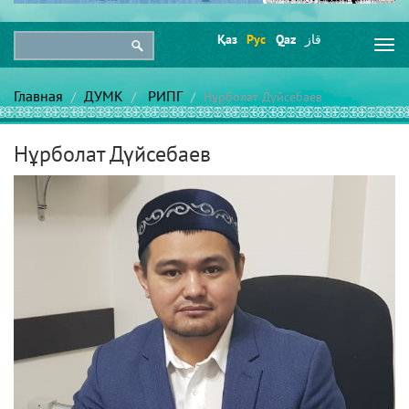
Қаз
Рус
Qaz
قاز
Togg
navi
Главная
ДУМК
РИПГ
Нұрболат Дүйсебаев
Нұрболат Дүйсебаев