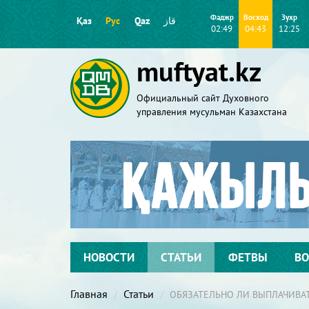
Фаджр
Восход
Зухр
Қаз
Рус
Qaz
قاز
02:49
04:43
12:25
muftyat.kz
Официальный сайт Духовного
управления мусульман Казахстана
НОВОСТИ
СТАТЬИ
ФЕТВЫ
ВО
Главная
Статьи
ОБЯЗАТЕЛЬНО ЛИ ВЫПЛАЧИВАТЬ