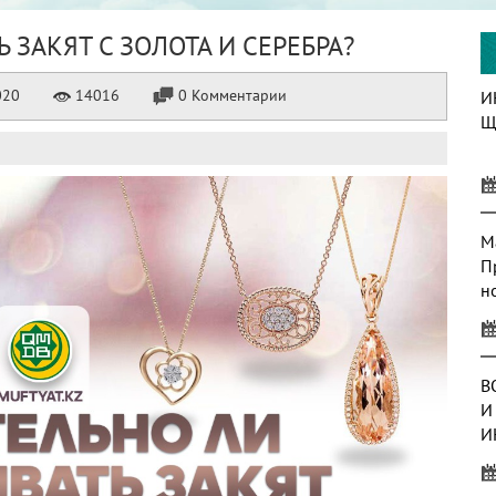
ЗАКЯТ С ЗОЛОТА И СЕРЕБРА?
020
14016
0 Комментарии
И
Щ
М
П
н
В
И
И