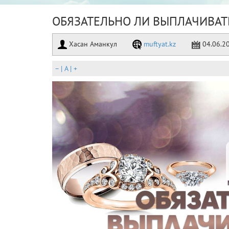
ОБЯЗАТЕЛЬНО ЛИ ВЫПЛАЧИВАТЬ 
Хасан Аманкул
muftyat.kz
04.06.2
–
|
A
|
+