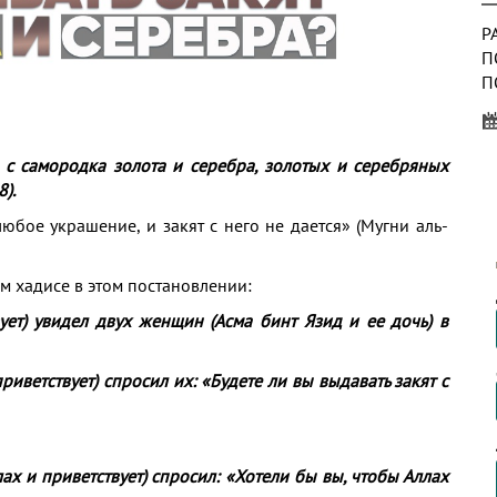
Р
П
П
Н
К
 с самородка золота и серебра, золотых и серебряных
Н
).
М
юбое украшение, и закят с него не дается» (Мугни аль-
 хадисе в этом постановлении:
ует) увидел двух женщин (Асма бинт Язид и ее дочь) в
Д
Н
П
риветствует) спросил их: «Будете ли вы выдавать закят с
ах и приветствует) спросил: «Хотели бы вы, чтобы Аллах