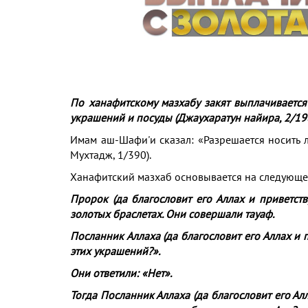
По ханафитскому мазхабу закят выплачивается
украшений и посуды (Джаухаратун найира, 2/198
Имам аш-Шафи'и сказал: «Разрешается носить л
Мухтадж, 1/390).
Ханафитский мазхаб основывается на следующем
Пророк (да благословит его Аллах и приветств
золотых браслетах. Они совершали тауаф.
Посланник Аллаха (да благословит его Аллах и п
этих украшений?».
Они ответили: «Нет».
Тогда Посланник Аллаха (да благословит его Алл