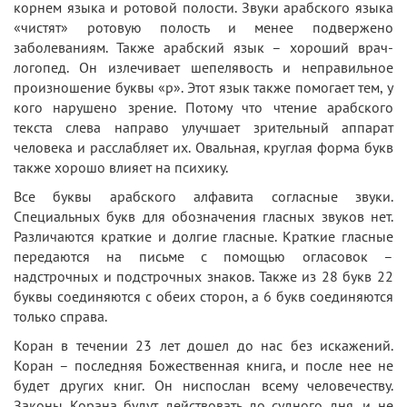
корнем языка и ротовой полости. Звуки арабского языка
«чистят» ротовую полость и менее подвержено
заболеваниям. Также арабский язык – хороший врач-
логопед. Он излечивает шепелявость и неправильное
произношение буквы «р». Этот язык также помогает тем, у
кого нарушено зрение. Потому что чтение арабского
текста слева направо улучшает зрительный аппарат
человека и расслабляет их. Овальная, круглая форма букв
также хорошо влияет на психику.
Все буквы арабского алфавита согласные звуки.
Специальных букв для обозначения гласных звуков нет.
Различаются краткие и долгие гласные. Краткие гласные
передаются на письме с помощью огласовок –
надстрочных и подстрочных знаков. Также из 28 букв 22
буквы соединяются с обеих сторон, а 6 букв соединяются
только справа.
Коран в течении 23 лет дошел до нас без искажений.
Коран – последняя Божественная книга, и после нее не
будет других книг. Он ниспослан всему человечеству.
Законы Корана будут действовать до судного дня, и не