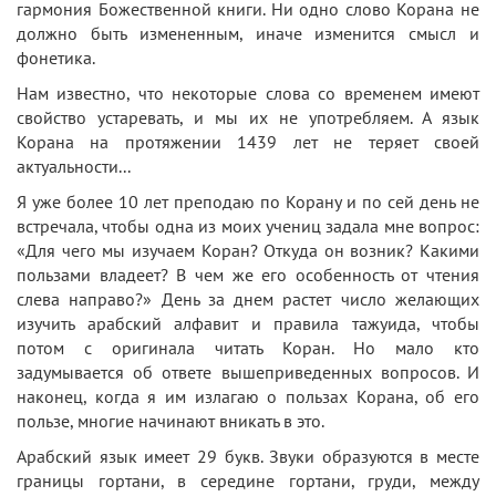
гармония Божественной книги. Ни одно слово Корана не
должно быть измененным, иначе изменится смысл и
фонетика.
Нам известно, что некоторые слова со временем имеют
свойство устаревать, и мы их не употребляем. А язык
Корана на протяжении 1439 лет не теряет своей
актуальности...
Я уже более 10 лет преподаю по Корану и по сей день не
встречала, чтобы одна из моих учениц задала мне вопрос:
«Для чего мы изучаем Коран? Откуда он возник? Какими
пользами владеет? В чем же его особенность от чтения
слева направо?» День за днем растет число желающих
изучить арабский алфавит и правила тажуида, чтобы
потом с оригинала читать Коран. Но мало кто
задумывается об ответе вышеприведенных вопросов. И
наконец, когда я им излагаю о пользах Корана, об его
пользе, многие начинают вникать в это.
Арабский язык имеет 29 букв. Звуки образуются в месте
границы гортани, в середине гортани, груди, между