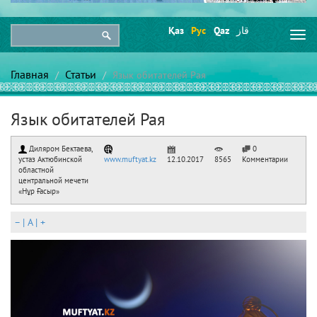
Қаз
Рус
Qaz
قاز
Togg
navi
Главная
Статьи
Язык обитателей Рая
Язык обитателей Рая
Диляром Бектаева,
0
устаз Актюбинской
www.muftyat.kz
12.10.2017
8565
Комментарии
областной
центральной мечети
«Нұр Ғасыр»
–
|
A
|
+