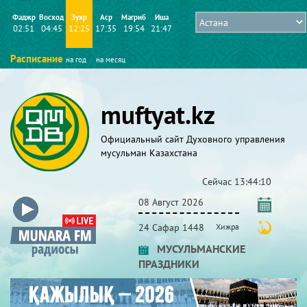
Фаджр
Восход
Зухр
Аср
Магриб
Иша
02:51
04:45
12:25
17:35
19:54
21:47
Расписание
на год
на месяц
muftyat.kz
Официальный сайт Духовного управления
мусульман Казахстана
Сейчас
13:44:10
08 Август 2026
24 Сафар 1448
Хижра
МУСУЛЬМАНСКИЕ
ПРАЗДНИКИ