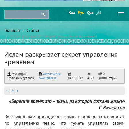
Қаз
Рус
Qaz
قاز
Togg
navi
Главная
Статьи
Ислам раскрывает секрет управления временем
Ислам раскрывает секрет управления
временем
Мухаммад
www.islam.ru,
0
Букар Гамидуллаев
www.islam.kz
04.10.2017
4727
Комментарии
–
|
A
|
+
«Берегите время: это – ткань, из которой соткана жизнь»
С. Ричардсон
Возможно, вам приходилось слышать и встречать в книгах
по управлению тезис, что «уметь управлять своим