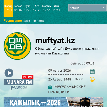
Фаджр
Восход
Зухр
Аср
Магриб
Иша
02:54
04:46
12:25
17:33
19:53
21:44
Расписание
на год
на месяц
muftyat.kz
Официальный сайт Духовного управления
мусульман Казахстана
Сейчас
03:09:32
09 Август 2026
25 Сафар 1448
Хижра
МУСУЛЬМАНСКИЕ
ПРАЗДНИКИ